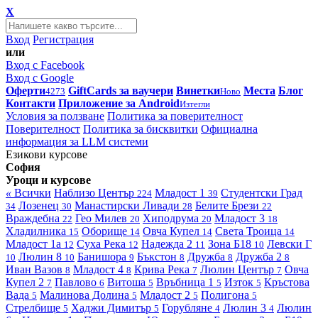
X
Вход
Регистрация
или
Вход с Facebook
Вход с Google
Оферти
GiftCards за ваучери
Винетки
Места
Блог
4273
Ново
Контакти
Приложение за Android
Изтегли
Условия за ползване
Политика за поверителност
Поверителност
Политика за бисквитки
Официална
информация за LLM системи
Езикови курсове
София
Уроци и курсове
«
Всички
Наблизо
Център
Младост 1
Студентски Град
224
39
Лозенец
Манастирски Ливади
Белите Брези
34
30
28
22
Враждебна
Гео Милев
Хиподрума
Младост 3
22
20
20
18
Хладилника
Оборище
Овча Купел
Света Троица
15
14
14
14
Младост 1а
Суха Река
Надежда 2
Зона Б18
Левски Г
12
12
11
10
Люлин 8
Банишора
Бъкстон
Дружба
Дружба 2
10
10
9
8
8
8
Иван Вазов
Младост 4
Крива Река
Люлин Център
Овча
8
8
7
7
Купел 2
Павлово
Витоша
Връбница 1
Изток
Кръстова
7
6
5
5
5
Вада
Малинова Долина
Младост 2
Полигона
5
5
5
5
Стрелбище
Хаджи Димитър
Горубляне
Люлин 3
Люлин
5
5
4
4