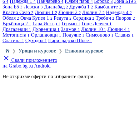
6
Надежда 1
Панчарево
Южен парк
Борово
Зона Б19
4
4
4
4
3
3
Зона Б5
Левски
Дианабад
Дружба 1
Камбаните
3
3
2
2
2
Красно Село
Люлин 1
Люлин 2
Люлин 7
Надежда 4
2
2
2
2
2
Обеля
Овча Купел 1
Редута
Сердика
Требич
Яворов
2
2
2
2
2
2
Връбница 2
Гара Искър
Герман
Гоце Делчев
1
1
1
1
Драгалевци
Дървеница
Заимов
Люлин 10
Люлин 4
1
1
1
1
1
Мотописта
Орландовци
Подуяне
Симеоново
Славия
1
1
1
1
1
Слатина
Суходол
Цариградско Шосе
1
1
1
Уроци и курсове
Езикови курсове
❯
❯
Свали приложението
на Grabo.bg за Android
Не открихме оферти по избраните филтри.