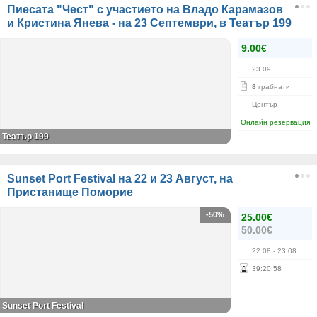
Пиесата "Чест" с участието на Владо Карамазов
и Кристина Янева - на 23 Септември, в Театър 199
9.00€
23.09
8
грабнати
Център
Онлайн резервация
Театър 199
Sunset Port Festival на 22 и 23 Август, на
Пристанище Поморие
-50%
25.00€
50.00€
22.08
- 23.08
39
:
20
:
58
Sunset Port Festival