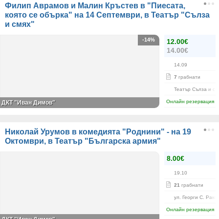
Филип Аврамов и Малин Кръстев в "Пиесата,
която се обърка" на 14 Септември, в Театър "Сълза
и смях"
-14%
12.00€
14.00€
14.09
7
грабнати
Театър Сълза и см
Онлайн резервация
ДКТ "Иван Димов"
Николай Урумов в комедията "Роднини" - на 19
Октомври, в Театър "Българска армия"
8.00€
19.10
21
грабнати
ул. Георги С. Рако
Онлайн резервация