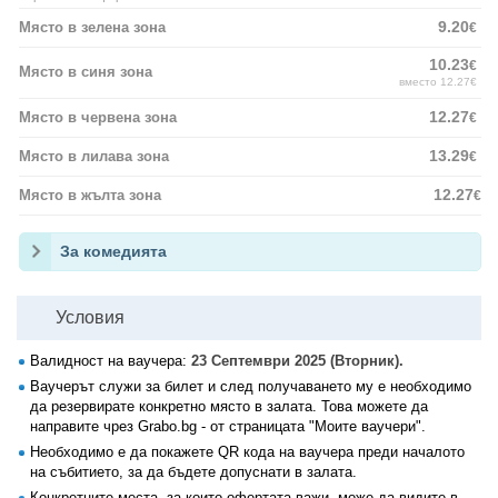
9.20
Място в зелена зона
€
10.23
€
Място в синя зона
вместо 12.27€
12.27
Място в червена зона
€
13.29
Място в лилава зона
€
12.27
Място в жълта зона
€
За комедията
Условия
Валидност на ваучера:
23 Септември 2025 (Вторник).
Ваучерът служи за билет и след получаването му е необходимо
да резервирате конкретно място в залата. Това можете да
направите чрез Grabo.bg - от страницата "Моите ваучери".
Необходимо е да покажете QR кода на ваучера преди началото
на събитието, за да бъдете допуснати в залата.
Конкретните места, за които офертата важи, може да видите в