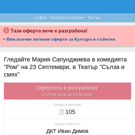
·
·
София
Култура и събития
Театър
Тази оферта вече е разграбена!
» Виж всички активни оферти за Култура и събития
Гледайте Мария Сапунджиева в комедията
"Ром" на 23 Септември, в Театър "Сълза и
смях"
Офертата е разграбена!
от 25.06.2025г до 23.09.2025г
Грабнати ваучери:
105
Предоставено от:
ДКТ Иван Димов