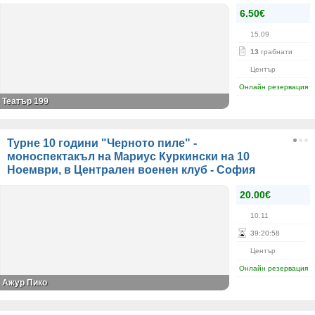
6.50€
15.09
13
грабнати
Център
Онлайн резервация
Театър 199
Турне 10 години "Черното пиле" -
моноспектакъл на Мариус Куркински на 10
Ноември, в Централен военен клуб - София
20.00€
10.11
39
:
20
:
58
Център
Онлайн резервация
Ажур Пико