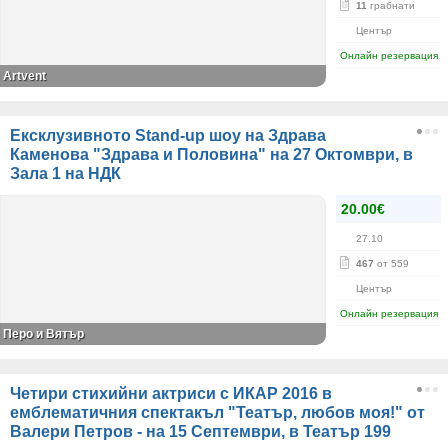
11
грабнати
Център
Онлайн резервация
Artvent
Ексклузивното Stand-up шоу на Здрава
Каменова "Здрава и Половина" на 27 Октомври, в
Зала 1 на НДК
20.00€
27.10
467
от 559
Център
Онлайн резервация
Перо и Вятър
Четири стихийни актриси с ИКАР 2016 в
емблематичния спектакъл "Театър, любов моя!" от
Валери Петров - на 15 Септември, в Театър 199