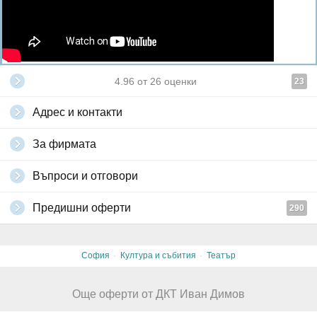
4.96
от
26
оценки
23
Адрес и контакти
За фирмата
Въпроси и отговори
Предишни оферти
290
·
·
София
Култура и събития
Театър
Още оферти от ДКТ Иван Димов