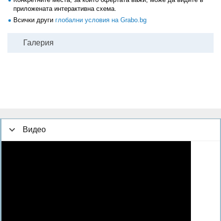
приложената интерактивна схема.
Всички други
глобални условия на Grabo.bg
Галерия
Видео