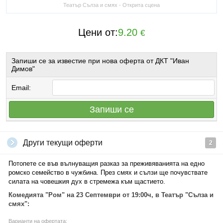
Театър Сълза и смях - Открита сцена
Цени от:
9.20
€
Запиши се за известие при нова оферта от ДКТ "Иван
Димов"
Email:
Запиши се
Други текущи оферти
2
Потопете се във вълнуващия разказ за преживяванията на едно
ромско семейство в чужбина. През смях и сълзи ще почувствате
силата на човешкия дух в стремежа към щастието.
Комедията "Ром" на 23 Септември от 19:00ч, в Театър "Сълза и
смях":
Варианти на офертата: