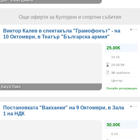
ДКТ "Иван Димов"
Още оферти за Културни и спортни събития
Виктор Калев в спектакъла "Грамофонът" - на
10 Октомври, в Театър "Българска армия"
25.00€
10.10
15
:
20
:
58
16
грабнати
Център
Ажур Пико
Онлайн резервация
Постановката "Вакханки" на 9 Октомври, в Зала
1 на НДК
30.00€
9.10