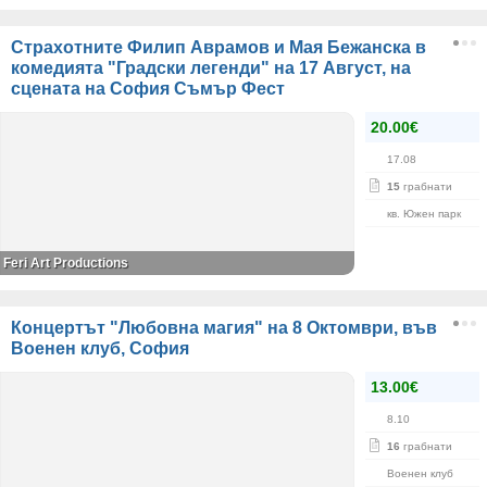
Страхотните Филип Аврамов и Мая Бежанска в
комедията "Градски легенди" на 17 Август, на
сцената на София Съмър Фест
20.00€
17.08
15
грабнати
кв. Южен парк
Feri Art Productions
Концертът "Любовна магия" на 8 Октомври, във
Военен клуб, София
13.00€
8.10
16
грабнати
Военен клуб