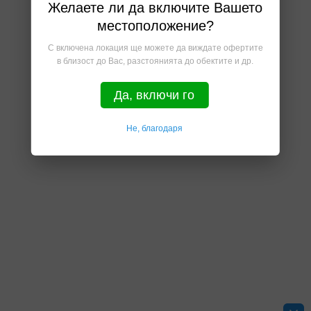
Желаете ли да включите Вашето
местоположение?
С включена локация ще можете да виждате офертите
в близост до Вас, разстоянията до обектите и др.
Да, включи го
Не, благодаря