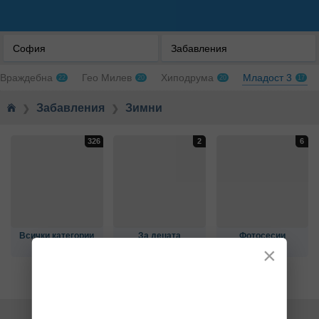
ЗИМНИ ПРИКЛЮЧЕНИЯ
София
Забавления
Враждебна
Гео Милев
Хиподрума
Младост 3
22
20
20
17
Забавления
Зимни
❯
❯
Всички категории
За децата
Фотосесии
×
В цялата страна
В София
Около София