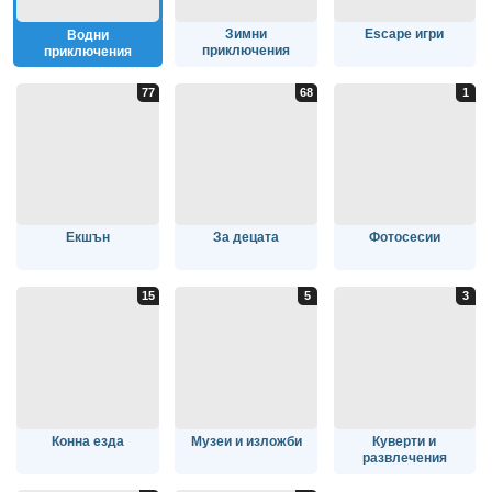
Зимни
Escape игри
Водни
приключения
приключения
Екшън
За децата
Фотосесии
Конна езда
Музеи и изложби
Куверти и
развлечения