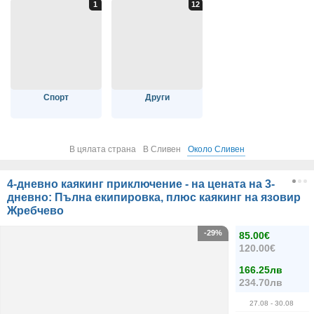
Спорт
Други
В цялата страна
В Сливен
Около Сливен
4-дневно каякинг приключение - на цената на 3-
дневно: Пълна екипировка, плюс каякинг на язовир
Жребчево
-29%
85.00€
120.00€
166.25лв
234.70лв
27.08
- 30.08