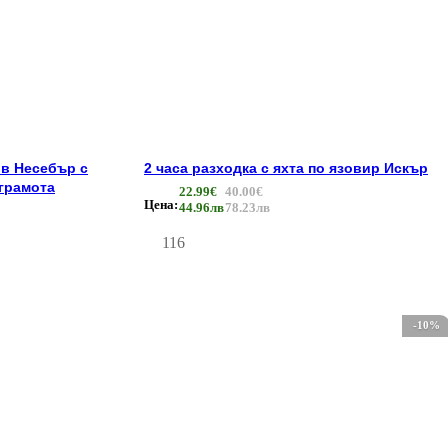
 в Несебър с
2 часа разходка с яхта по язовир Искър
 грамота
22.99€
40.00€
Цена:
44.96лв
78.23лв
116
-10%