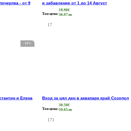
почерпка - от 9
и забавление от 1 до 14 Αвгуст
18.90€
Топ цена:
36.97лв
17
-10%
стантин и Елена
Вход за цял ден в аквапарк край Созопол
30.50€
Топ цена:
59.65лв
171