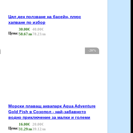
Цял ден ползване на басейн, плюс
хапване по избор
30.00€
40.00€
Цена:
58.67лв
78.23лв
-20%
Морски плаващ аквапарк Aqua Adventure
Gold Fish в Созопол - най-забавното
водно приключение за малки и големи
16.00€
20.00€
Цена:
31.29лв
39.12лв