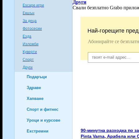
Други
Escape игри
8
Свали безплатно Grabo прило
Екшън
77
За деца
68
Фотосесии
1
Най-горещите пред
Езда
15
Абонирайте се безплатн
Изложби
5
Куверти
3
Спорт
1
Други
12
Подаръци
140
Здраве
12
Хапване
7
Спорт и фитнес
7
Уроци и курсове
80
90-минутна разходка по за
Екстремни
105
Pinta Varna, Арабела или 