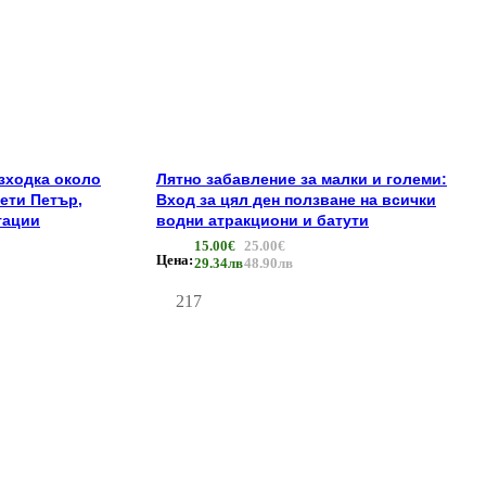
зходка около
Лятно забавление за малки и големи:
ети Петър,
Вход за цял ден ползване на всички
тации
водни атракциони и батути
15.00€
25.00€
Цена:
29.34лв
48.90лв
217