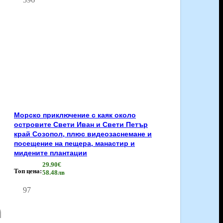
Морско приключение с каяк около
островите Свети Иван и Свети Петър
край Созопол, плюс видеозаснемане и
посещение на пещера, манастир и
мидените плантации
29.90€
Топ цена:
58.48лв
97