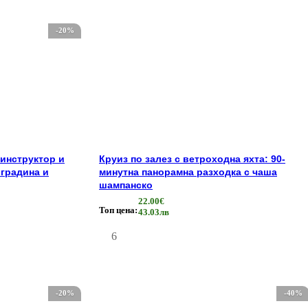
-20%
 инструктор и
Круиз по залез с ветроходна яхта: 90-
 градина и
минутна панорамна разходка с чаша
шампанско
22.00€
Топ цена:
43.03лв
6
-20%
-40%