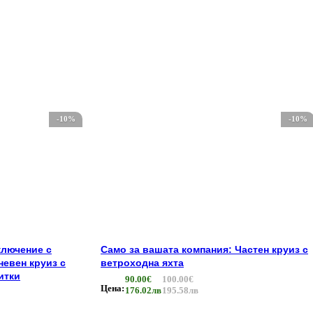
-10%
-10%
ключение с
Само за вашата компания: Частен круиз с
невен круиз с
ветроходна яхта
итки
90.00€
100.00€
Цена:
176.02лв
195.58лв