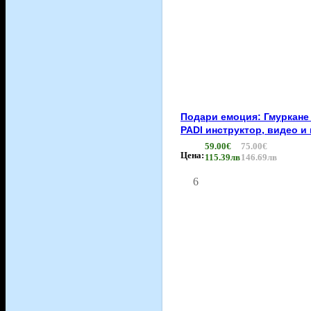
Подари емоция: Гмуркане
PADI инструктор, видео и
59.00€
75.00€
Цена:
115.39лв
146.69лв
6