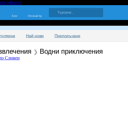
ите оферти!
Блог
Опознай.bg
пулярни
Най-нови
Препоръчани
азвлечения
Водни приключения
❯
ло Сливен