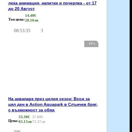
лека анимация, напитки и почерпка - от 17
до 20 Август
14.40€
Топ цена:
28.16лв
08
:
53
:
35
3
-10%
На аквапарк през целия сезон: Вход за
цял ден в Action Aquapark в Слънчев бряг,
с възможност за обяд
33.30€
37.00€
Цена:
65.13лв
72.37лв
396