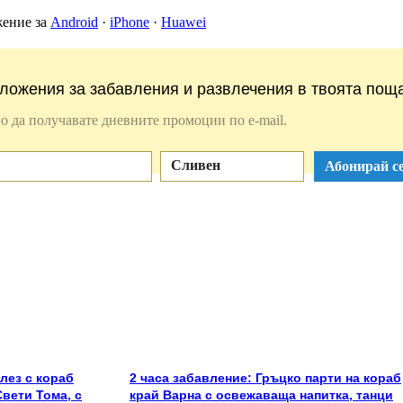
жение за
Android
·
iPhone
·
Huawei
ложения за забавления и развлечения в твоята поща
о да получавате дневните промоции по e-mail.
Сливен
Абонирай се
лез с кораб
2 часа забавление: Гръцко парти на кораб
Свети Тома, с
край Варна с освежаваща напитка, танци