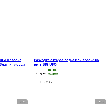
йн и шезлонг,
Разходка с бърза лодка или возене на
 Златни пясъци
ринг BIG UFO
18.00€
Топ цена:
35.20лв
80
:
53
:
35
-21%
-43%