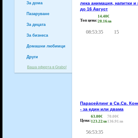
лека анимация, напитки и 
За дома
14
до 16 Август
Пазаруване
108
14.40€
Топ цена:
28.16лв
За децата
81
08
:
53
:
35
15
За бизнеса
32
Домашни любимци
2
Други
3
Ваша оферта в Grabo!
Парасейлинг в Св.Св. Кон
- за един или двама
63.00€
70.00€
Цена:
123.22лв
136.91лв
56
:
53
:
35