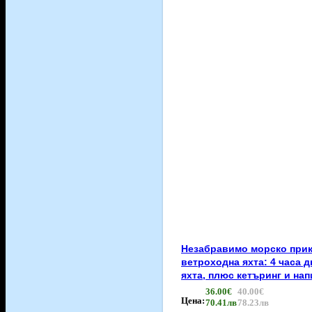
Незабравимо морско при
ветроходна яхта: 4 часа д
яхта, плюс кетъринг и нап
36.00€
40.00€
Цена:
70.41лв
78.23лв