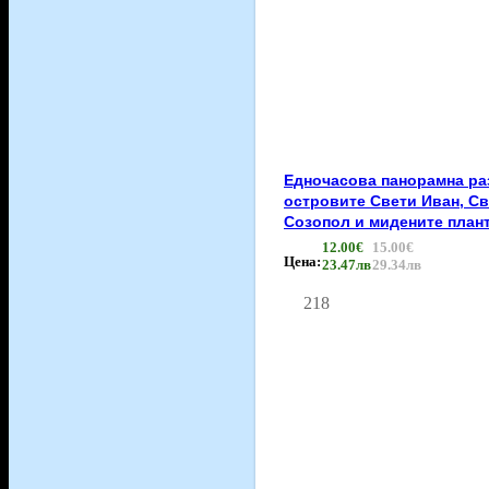
Едночасова панорамна ра
островите Свети Иван, Св
Созопол и мидените план
12.00€
15.00€
Цена:
23.47лв
29.34лв
218