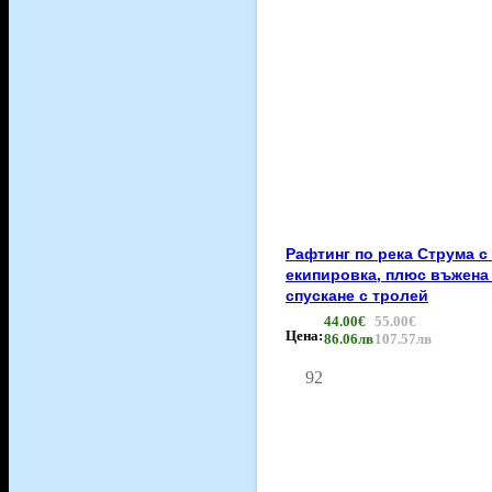
Рафтинг по река Струма с
екипировка, плюс въжена
спускане с тролей
44.00€
55.00€
Цена:
86.06лв
107.57лв
92