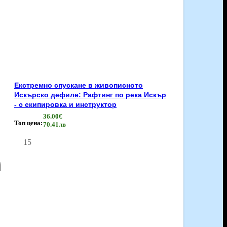
Екстремно спускане в живописното
Искърско дефиле: Рафтинг по река Искър
- с екипировка и инструктор
36.00€
Топ цена:
70.41лв
15