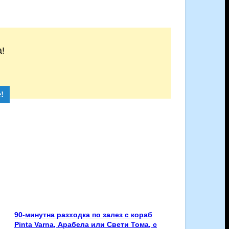
!
!
90-минутна разходка по залез с кораб
Pinta Varna, Арабела или Свети Тома, с