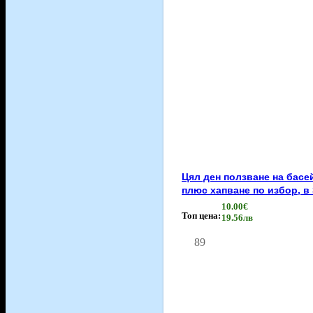
Цял ден ползване на басе
плюс хапване по избор, в
10.00€
Топ цена:
19.56лв
89