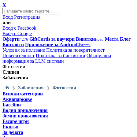
X
Вход
Регистрация
или
Вход с Facebook
Вход с Google
Оферти
GiftCards за ваучери
Винетки
Места
Блог
4276
Ново
Контакти
Приложение за Android
Изтегли
Условия за ползване
Политика за поверителност
Поверителност
Политика за бисквитки
Официална
информация за LLM системи
Фотосесии
Сливен
Забавления
Забавления
Фотосесии
❯
❯
Всички категории
Аквапаркове
Басейни
Водни приключения
Зимни приключения
Escape игри
Екшън
За децата