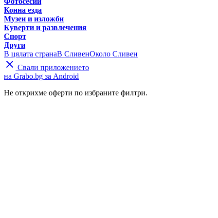
Фотосесии
Конна езда
Музеи и изложби
Куверти и развлечения
Спорт
Други
В цялата страна
В Сливен
Около Сливен
Свали приложението
на Grabo.bg за Android
Не открихме оферти по избраните филтри.