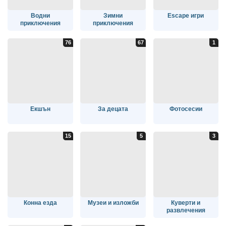
Водни
Зимни
Escape игри
приключения
приключения
Екшън
За децата
Фотосесии
Конна езда
Музеи и изложби
Куверти и
развлечения