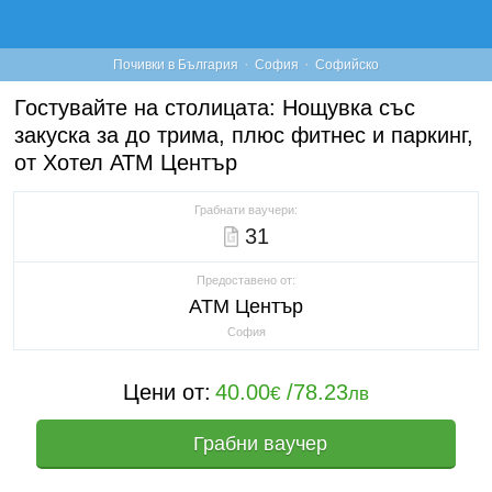
·
·
Почивки в България
София
Софийско
Гостувайте на столицата: Нощувка със
закуска за до трима, плюс фитнес и паркинг,
от Хотел АТМ Център
Грабнати ваучери:
31
Предоставено от:
АТМ Център
София
Цени от:
40.00
/
78.23
€
лв
Грабни ваучер