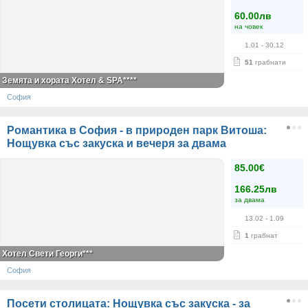
60.00лв
на човек
1.01
- 30.12
51
грабнати
Земята и хората Хотел & SPA****
София
Романтика в София - в природен парк Витоша:
Нощувка със закуска и вечеря за двама
85.00€
166.25лв
за двама
13.02
- 1.09
1
грабнат
Хотел Свети Георги***
София
Посети столицата: Нощувка със закуска - за