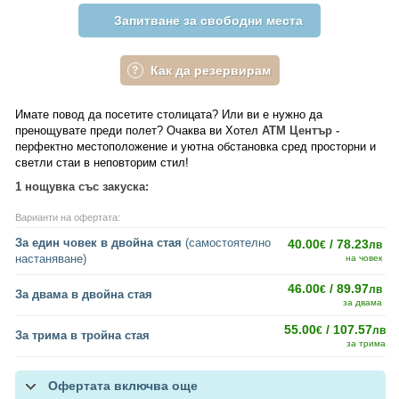
Запитване за свободни места
Как да резервирам
Имате повод да посетите столицата? Или ви е нужно да
пренощувате преди полет? Очаква ви Хотел
АТМ
Център -
перфектно местоположение и уютна обстановка сред просторни и
светли стаи в неповторим стил!
1 нощувка със закуска:
Варианти на офертата:
За един човек в двойна стая
(самостоятелно
40.00
/ 78.23
€
лв
настаняване)
на човек
46.00
/ 89.97
€
лв
За двама в двойна стая
за двама
55.00
/ 107.57
€
лв
За трима в тройна стая
за трима
Офертата включва още