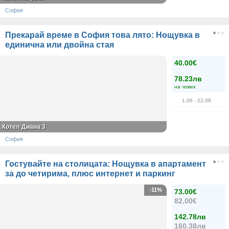
София
Прекарай време в София това лято: Нощувка в
единична или двойна стая
40.00€
78.23лв
на човек
1.06
- 22.08
Хотел Диана 3
София
Гостувайте на столицата: Нощувка в апартамент
за до четирима, плюс интернет и паркинг
-11%
73.00€
82.00€
142.78лв
160.38лв