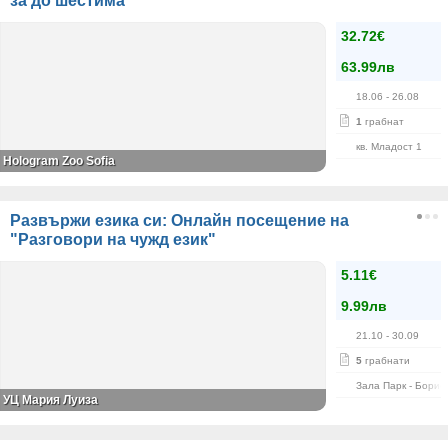
за до шестима
32.72€
63.99лв
18.06
- 26.08
1
грабнат
кв. Младост 1
Hologram Zoo Sofia
Развържи езика си: Онлайн посещение на
"Разговори на чужд език"
5.11€
9.99лв
21.10
- 30.09
5
грабнати
Зала Парк - Борис
УЦ Мария Луиза