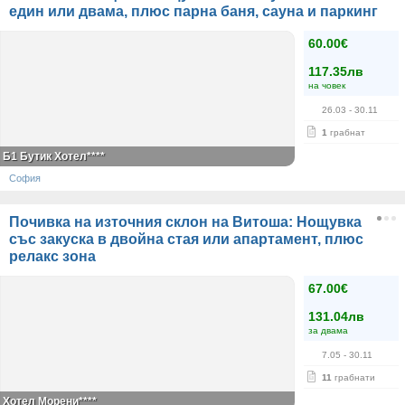
един или двама, плюс парна баня, сауна и паркинг
60.00€
117.35лв
на човек
26.03
- 30.11
1
грабнат
Б1 Бутик Хотел****
София
Почивка на източния склон на Витоша: Нощувка
със закуска в двойна стая или апартамент, плюс
релакс зона
67.00€
131.04лв
за двама
7.05
- 30.11
11
грабнати
Хотел Морени****