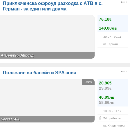
Приключенска офроуд разходкa с АTВ в с.
Герман - за един или двама
76.18€
149.00лв
30.07
- 30.11
кв. Герман
АТВенчър Офроуд
Ползване на басейн и SPA зона
-30%
20.96€
29.99€
40.99лв
58.66лв
13.05
- 31.12
24
грабнати
Secret SPA
кв. Хладилника