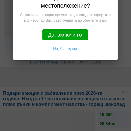
местоположение?
С включена локация ще можете да виждате офертите
в близост до Вас, разстоянията до обектите и др.
Да, включи го
Спорт
Други
Не, благодаря
В цялата страна
В Шумен
Около Шумен
Подари емоция и забавление през 2026-та
година: Вход за 1 час ползване на ледена пързалка,
плюс кънки и комплимент напитка - горещ шоколад
15.00€
29.34лв