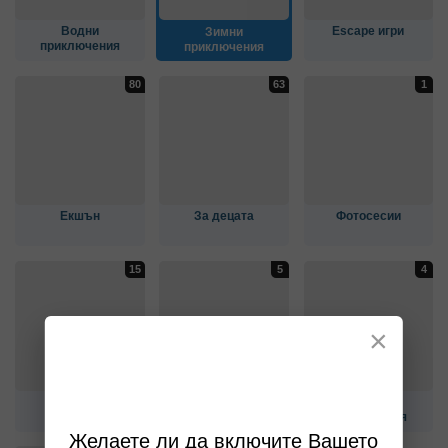
Водни
Escape игри
Зимни
приключения
приключения
Екшън
За децата
Фотосесии
×
Конна езда
Музеи и изложби
Куверти и
развлечения
Желаете ли да включите Вашето