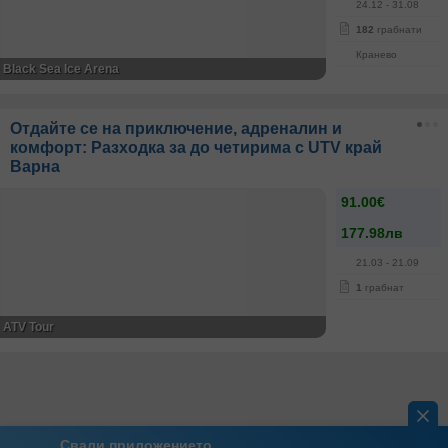
24.12
- 31.08
182
грабнати
Кранево
Black Sea Ice Arena
Отдайте се на приключение, адреналин и
комфорт: Разходка за до четирима с UTV край
Варна
91.00€
177.98лв
21.03
- 21.09
1
грабнат
ATV Tour
Свали приложението