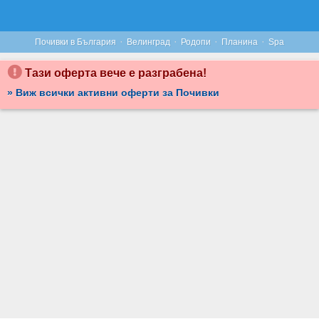
РЕЛАКС ВЪВ ВЕЛИНГРАД: 3 ИЛИ 5 НОЩУВКИ СЪС ЗАКУСКИ, ОБЯДИ И ВЕЧЕРИ, ПЛЮС ЛЕЧЕБНИ ПРОЦЕДУРИ И УЕЛНЕС ЗОНА, ОТ БАЛНЕОХОТЕЛ АУРА***
·
·
·
·
Почивки в България
Велинград
Родопи
Планина
Spa
Тази оферта вече е разграбена!
» Виж всички активни оферти за Почивки