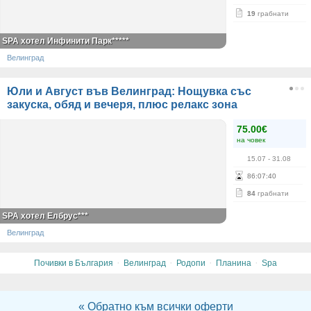
19
грабнати
SPA хотел Инфинити Парк*****
Велинград
Юли и Август във Велинград: Нощувка със
закуска, обяд и вечеря, плюс релакс зона
75.00€
на човек
15.07
- 31.08
86
:
07
:
40
84
грабнати
SPA хотел Елбрус***
Велинград
·
·
·
·
Почивки в България
Велинград
Родопи
Планина
Spa
« Обратно към всички оферти