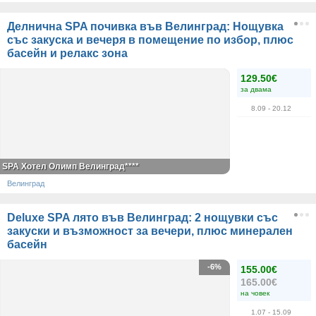
Делнична SPA почивка във Велинград: Нощувка
със закуска и вечеря в помещение по избор, плюс
басейн и релакс зона
129.50€
за двама
8.09
- 20.12
SPA Хотел Олимп Велинград****
Велинград
Deluxe SPA лято във Велинград: 2 нощувки със
закуски и възможност за вечери, плюс минерален
басейн
-6%
155.00€
165.00€
на човек
1.07
- 15.09