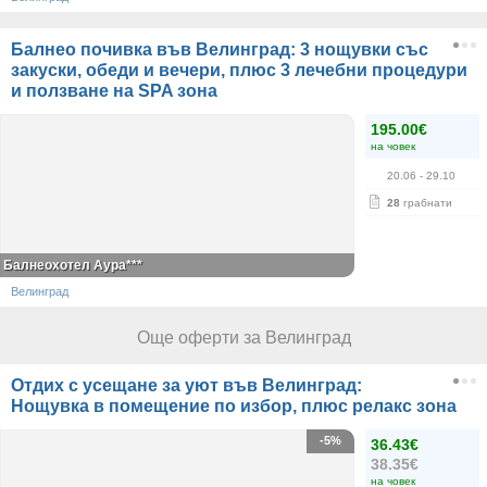
Балнео почивка във Велинград: 3 нощувки със
закуски, обеди и вечери, плюс 3 лечебни процедури
и ползване на SPA зона
195.00€
на човек
20.06
- 29.10
28
грабнати
Балнеохотел Аура***
Велинград
Още оферти за Велинград
Отдих с усещане за уют във Велинград:
Нощувка в помещение по избор, плюс релакс зона
-5%
36.43€
38.35€
на човек