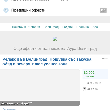
Предишни оферти
116
·
·
·
·
Почивки в България
Велинград
Родопи
Планина
Spa
Още оферти от Балнеохотел Аура Велинград
Релакс във Велинград: Нощувка със закуска,
обяд и вечеря, плюс уелнес зона
62.00€
на човек
8.08
- 29.10
62
:
07
:
40
Балнеохотел Аура***
Велинград