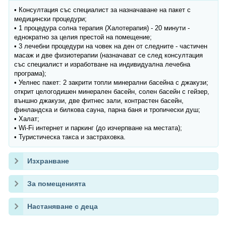
• Консултация със специалист за назначаване на пакет с
медицински процедури;
• 1 процедура солна терапия (Халотерапия) - 20 минути -
еднократно за целия престой на помещение;
• 3 лечебни процедури на човек на ден от следните - частичен
масаж и две физиотерапии (назначават се след консултация
със специалист и изработване на индивидуална лечебна
програма);
• Уелнес пакет: 2 закрити топли минерални басейна с джакузи;
открит целогодишен минерален басейн, солен басейн с гейзер,
външно джакузи, две фитнес зали, контрастен басейн,
финландска и билкова сауна, парна баня и тропически душ;
• Халат;
• Wi-Fi интернет и паркинг (до изчерпване на местата);
• Туристическа такса и застраховка.
Изхранване
За помещенията
Настаняване с деца