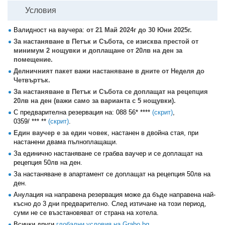
Условия
Валидност на ваучера:
от 21 Май 2024г до 30 Юни 2025г.
За настаняване в Петък и Събота, се изисква престой от
минимум 2 нощувки и доплащане от 20лв на ден за
помещение.
Делничният пакет важи настаняване в дните от Неделя до
Четвъртък.
За настаняване в Петък и Събота се доплащат на рецепция
20лв на ден (важи само за варианта с 5 нощувки).
С предварителна резервация на:
088 56* ****
(скрит)
,
0359/ *** **
(скрит)
.
Един ваучер е за един човек
, настанен в двойна стая, при
настанени двама пълноплащащи.
За единично настаняване се грабва ваучер и се доплащат на
рецепция 50лв на ден.
За настаняване в апартамент се доплащат на рецепция 50лв на
ден.
Анулация на направена резервация може да бъде направена най-
късно до 3 дни предварително. След изтичане на този период,
суми не се възстановяват от страна на хотела.
Всички други
глобални условия на Grabo.bg