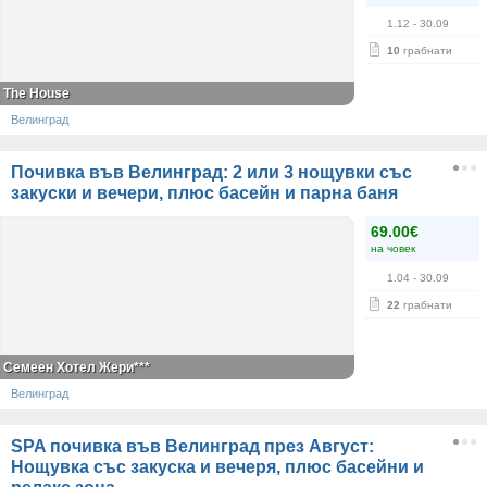
1.12
- 30.09
10
грабнати
The House
Велинград
Почивка във Велинград: 2 или 3 нощувки със
закуски и вечери, плюс басейн и парна баня
69.00€
на човек
1.04
- 30.09
22
грабнати
Семеен Хотел Жери***
Велинград
SPA почивка във Велинград през Август:
Нощувка със закуска и вечеря, плюс басейни и