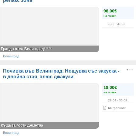
релакс зона
98.00€
на човек
1.08
- 31.08
Гранд хотел Велинград*****
Велинград
Почивка във Велинград: Нощувка със закуска -
в двойна стая, плюс джакузи
19.00€
на човек
28.04
- 30.09
66
грабнати
Къща за гости Деметра
Велинград