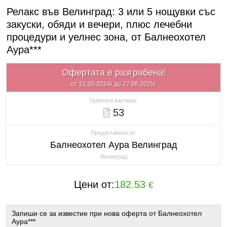
Релакс във Велинград: 3 или 5 нощувки със
закуски, обяди и вечери, плюс лечебни
процедури и уелнес зона, от Балнеохотел
Аура***
Офертата е разграбена!
от 21.05.2024г до 27.06.2025г
Грабнати ваучери:
53
Предоставено от:
Балнеохотел Аура Велинград
Велинград
Цени от:
182.53
€
Запиши се за известие при нова оферта от Балнеохотел
Аура***