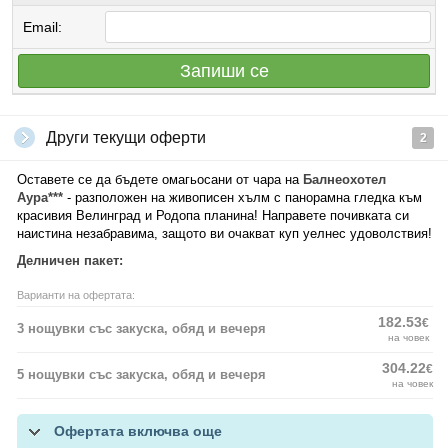
Email:
Запиши се
Други текущи оферти
2
Оставете се да бъдете омагьосани от чара на
Балнеохотел
Аура***
- разположен на живописен хълм с панорамна гледка към
красивия Велинград и Родопа планина! Направете почивката си
наистина незабравима, защото ви очакват куп уелнес удоволствия!
Делничен пакет:
Варианти на офертата:
182.53
€
3 нощувки със закуска, обяд и вечеря
на човек
304.22
€
5 нощувки със закуска, обяд и вечеря
на човек
Офертата включва още