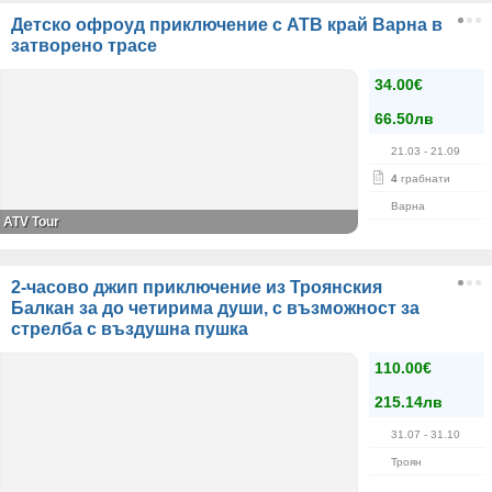
Детско офроуд приключение с АТВ край Варна в
затворено трасе
34.00€
66.50лв
21.03
- 21.09
4
грабнати
Варна
ATV Tour
2-часово джип приключение из Троянския
Балкан за до четирима души, с възможност за
стрелба с въздушна пушка
110.00€
215.14лв
31.07
- 31.10
Троян