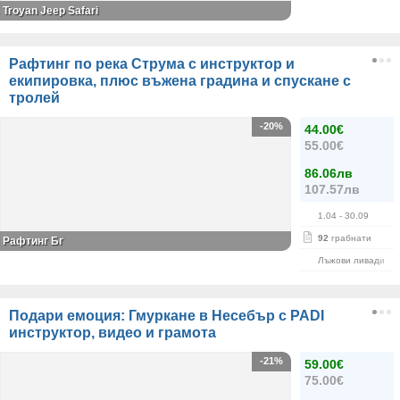
Troyan Jeep Safari
Рафтинг по река Струма с инструктор и
екипировка, плюс въжена градина и спускане с
тролей
-20%
44.00€
55.00€
86.06лв
107.57лв
1.04
- 30.09
92
грабнати
Рафтинг Бг
Лъжови ливади
Подари емоция: Гмуркане в Несебър с PADI
инструктор, видео и грамота
-21%
59.00€
75.00€