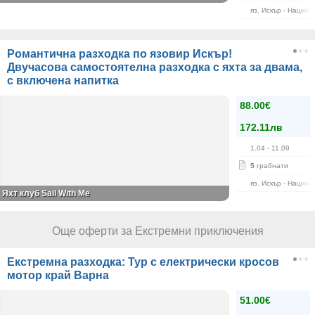
яз. Искър - Нацио
Романтична разходка по язовир Искър!
Двучасова самостоятелна разходка с яхта за двама,
с включена напитка
88.00€
172.11лв
1.04
- 11.09
5
грабнати
яз. Искър - Нацио
Яхт клуб Sail With Me
Още оферти за Екстремни приключения
Екстремна разходка: Тур с електрически кросов
мотор край Варна
51.00€