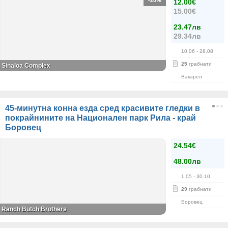
-20%
12.00€
15.00€
23.47лв
29.34лв
10.06
- 28.08
25
грабнати
Sinaloa Complex
Вакарел
45-минутна конна езда сред красивите гледки в
покрайнините на Национален парк Рила - край
Боровец
24.54€
48.00лв
1.05
- 30.10
29
грабнати
Боровец
Ranch Butch Brothers