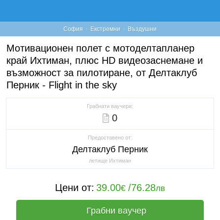
·
·
София
Екстремни
Въздушни
Мотивационен полет с мотоделтапланер
край Ихтиман, плюс HD видеозаснемане и
възможност за пилотиране, от Делтаклуб
Перник - Flight in the sky
Грабнати ваучери:
0
Предоставено от:
Делтаклуб Перник
летище Ихтиман
Цени от:
39.00
/
76.28
€
лв
Грабни ваучер