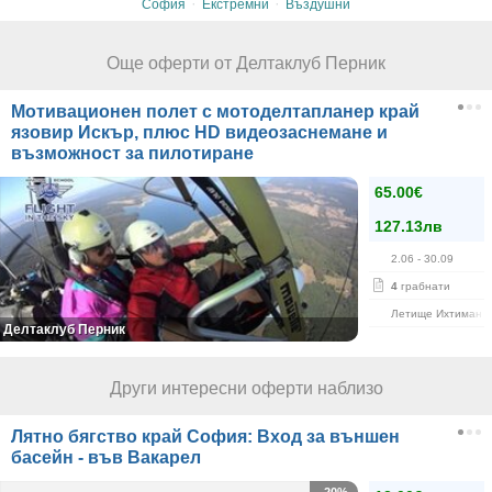
·
·
София
Екстремни
Въздушни
Още оферти от Делтаклуб Перник
Мотивационен полет с мотоделтапланер край
язовир Искър, плюс HD видеозаснемане и
възможност за пилотиране
65.00€
127.13лв
2.06
- 30.09
4
грабнати
Летище Ихтиман
Делтаклуб Перник
Други интересни оферти наблизо
Лятно бягство край София: Вход за външен
басейн - във Вакарел