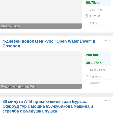
99.75лв
7.08
- 7.11
71
:
53
:
32
Варна
Green Riders
4-дневен водолазен курс "Open Water Diver" в
Созопол
200.00€
391.17лв
20.06
- 15.09
4
грабнати
Созопол
Водолазен център Due
80 минути АТВ приключение край Бургас:
Офроуд тур с мощна 650-кубикова машина и
стрелба с въздушна пушка