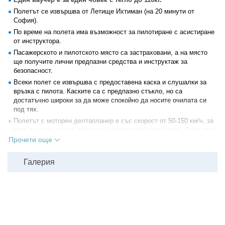
Полетът се извършва от Летище Ихтиман (на 20 минути от
София).
По време на полета има възможност за пилотиране с асистиране
от инструктора.
Пасажерското и пилотското място са застраховани, а на място
ще получите лични предпазни средства и инструктаж за
безопасност.
Всеки полет се извършва с предоставена каска и слушалки за
връзка с пилота. Каските са с предпазно стъкло, но са
достатъчно широки за да може спокойно да носите очилата си
под тях.
Полетът с моторен делтапланер е със скорост от 50-150 км/ч, за
това е нужно да сте облечени с ветроустойчиви дрехи. Дори през
топлите летни дни някои хора изпитват студ във въздуха, затова
Прочети още
помислете и за дълъг панталон.
През зимните и студени дни е препоръчително да сте с по-топли
Галерия
дрехи. Ръкавиците в тези дни са силно препоръчителни.
Преди полет се подписва декларация за освобождаване от
отговорност, която може да свалите от файла "Декларация" в
секция "Документи".
Всички други
глобални условия на Grabo.bg