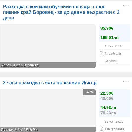
Разходка с кон или обучение по езда, плюс
пикник край Боровец - за до двама възрастни с 2
деца
85.90€
168.01лв
1.05
- 30.10
4
грабнати
Боровец
Ranch Butch Brothers
2 часа разходка с яхта по язовир Искър
-43%
22.99€
40.00€
44.96лв
78.23лв
31.03
- 15.10
116
грабнати
Яхт клуб Sail With Me