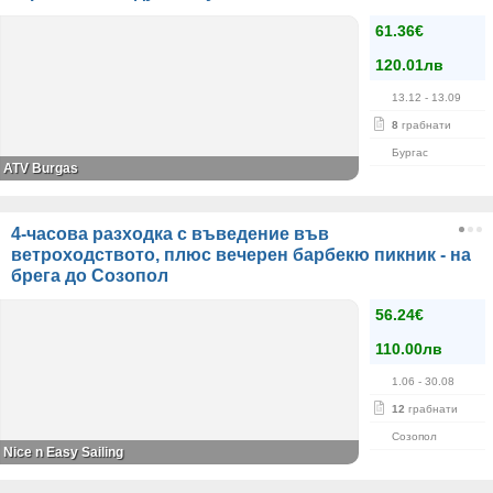
61.36€
120.01лв
13.12
- 13.09
8
грабнати
Бургас
ATV Burgas
4-часова разходка с въведение във
ветроходството, плюс вечерен барбекю пикник - на
брега до Созопол
56.24€
110.00лв
1.06
- 30.08
12
грабнати
Созопол
Nice n Easy Sailing