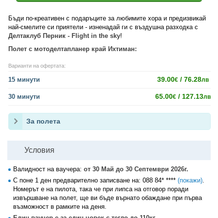
Бъди по-креативен с подаръците за любимите хора и предизвикай
най-смелите си приятели - изненадай ги с въздушна разходка с
Делтаклуб Перник - Flight in the sky
!
Полет с мотоделтапланер край Ихтиман:
Варианти на офертата:
39.00
/ 76.28
15 минути
€
лв
65.00
/ 127.13
30 минути
€
лв
За полета
Условия
Валидност на ваучера:
от 30 Май до 30 Септември 2026г.
С поне 1 ден предварително записване на:
088 84* ****
(покажи)
.
Номерът е на пилота, така че при липса на отговор поради
извършване на полет, ще ви бъде върнато обаждане при първа
възможност в рамките на деня.
Един ваучер е за един човек с тегло до 110кг.