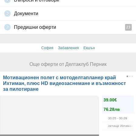
Документи
Предишни оферти
23
·
·
София
Забавления
Екшън
Още оферти от Делтаклуб Перник
Мотивационен полет с мотоделтапланер край
Ихтиман, плюс HD видеозаснемане и възможност
за пилотиране
39.00€
76.28лв
30.05
- 30.09
летище Ихтиман