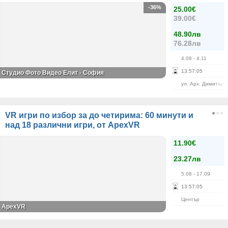
-36%
25.00€
39.00€
48.90лв
76.28лв
4.08
- 4.11
13
:
57
:
04
Студио Фото Видео Елит - София
ул. Арх. Димитър 
VR игри по избор за до четирима: 60 минути и
над 18 различни игри, от ApexVR
11.90€
23.27лв
5.08
- 17.09
13
:
57
:
04
Център
ApexVR