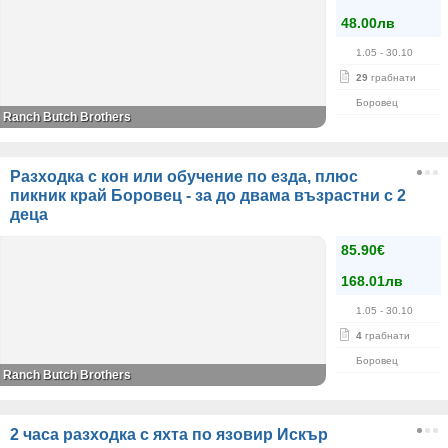
48.00лв
1.05
- 30.10
29
грабнати
Боровец
Ranch Butch Brothers
Разходка с кон или обучение по езда, плюс
пикник край Боровец - за до двама възрастни с 2
деца
85.90€
168.01лв
1.05
- 30.10
4
грабнати
Боровец
Ranch Butch Brothers
2 часа разходка с яхта по язовир Искър