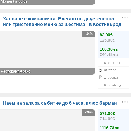
Moment studios
Хапване с компанията: Елегантно двустепенно
или тристепенно меню за шестима - в Костинброд
-34%
82.00€
125.00€
160.38лв
244.48лв
6.08
- 19.10
61
:
57
:
04
Ресторант Аракс
1
грабнат
Костинброд
Наем на зала за събитие до 6 часа, плюс барман
-20%
571.00€
714.00€
1116.78лв