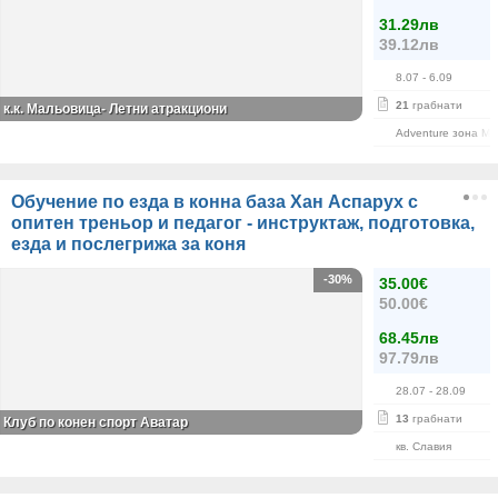
31.29лв
39.12лв
8.07
- 6.09
21
грабнати
к.к. Мальовица- Летни атракциони
Adventure зона М
Обучение по езда в конна база Хан Аспарух с
опитен треньор и педагог - инструктаж, подготовка,
езда и послегрижа за коня
-30%
35.00€
50.00€
68.45лв
97.79лв
28.07
- 28.09
13
грабнати
Клуб по конен спорт Аватар
кв. Славия