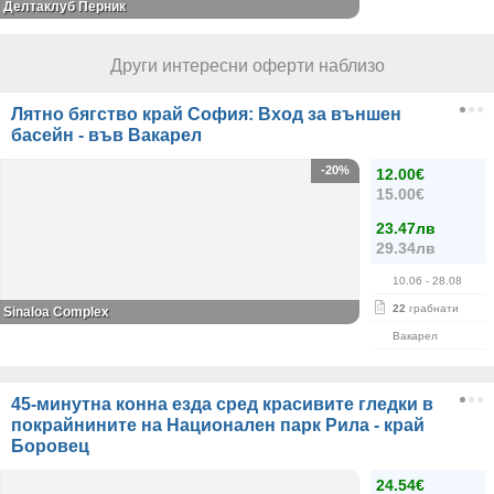
Делтаклуб Перник
Други интересни оферти наблизо
Лятно бягство край София: Вход за външен
басейн - във Вакарел
-20%
12.00€
15.00€
23.47лв
29.34лв
10.06
- 28.08
22
грабнати
Sinaloa Complex
Вакарел
45-минутна конна езда сред красивите гледки в
покрайнините на Национален парк Рила - край
Боровец
24.54€