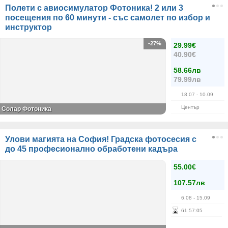
Полети с авиосимулатор Фотоника! 2 или 3
посещения по 60 минути - със самолет по избор и
инструктор
-27%
29.99€
40.90€
58.66лв
79.99лв
18.07
- 10.09
Център
Солар Фотоника
Улови магията на София! Градска фотосесия с
до 45 професионално обработени кадъра
55.00€
107.57лв
6.08
- 15.09
61
:
57
:
04