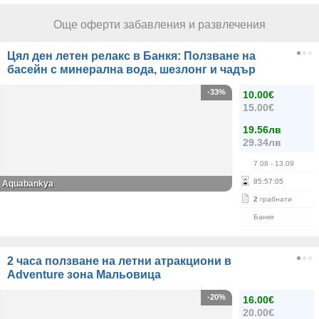
Още оферти забавления и развлечения
Цял ден летен релакс в Банкя: Ползване на
басейн с минерална вода, шезлонг и чадър
-33%
10.00€
15.00€
19.56лв
29.34лв
7.08
- 13.09
85
:
57
:
04
Aquabankya
2
грабнати
Банкя
2 часа ползване на летни атракциони в
Adventure зона Мальовица
-20%
16.00€
20.00€