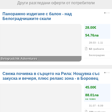
Други разгледани оферти от потребители
Панорамно издигане с балон - над
Белоградчишките скали
28.00€
54.76лв
28.03
- 1.11
62
грабнати
Белоградчик
Belogradchik Adventures
Свежа почивка в сърцето на Рила: Нощувка със
закуска и вечеря, плюс релакс зона - в Боровец
45.00€
88.01лв
на човек
31.07
- 6.09
150
грабнати