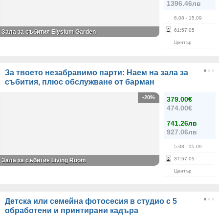
1396.46лв
6.08
- 15.09
61
:
57
:
04
Зала за събития Elysium Garden
Център
За твоето незабравимо парти: Наем на зала за
събития, плюс обслужване от барман
-20%
379.00€
474.00€
741.26лв
927.06лв
5.08
- 15.09
37
:
57
:
04
Зала за събития Living Room
Център
Детска или семейна фотосесия в студио с 5
обработени и принтирани кадъра