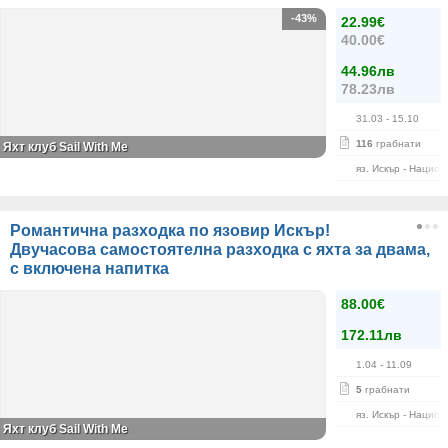
-43%
22.99€
40.00€
44.96лв
78.23лв
31.03
- 15.10
116
грабнати
Яхт клуб Sail With Me
яз. Искър - Нацио
Романтична разходка по язовир Искър!
Двучасова самостоятелна разходка с яхта за двама,
с включена напитка
88.00€
172.11лв
1.04
- 11.09
5
грабнати
яз. Искър - Нацио
Яхт клуб Sail With Me