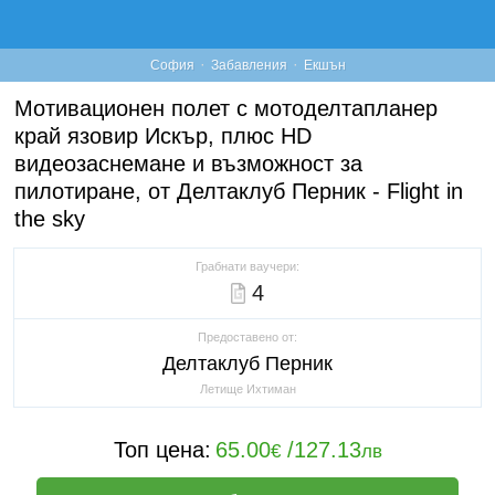
·
·
София
Забавления
Екшън
Мотивационен полет с мотоделтапланер
край язовир Искър, плюс HD
видеозаснемане и възможност за
пилотиране, от Делтаклуб Перник - Flight in
the sky
Грабнати ваучери:
4
Предоставено от:
Делтаклуб Перник
Летище Ихтиман
Топ цена:
65.00
/
127.13
€
лв