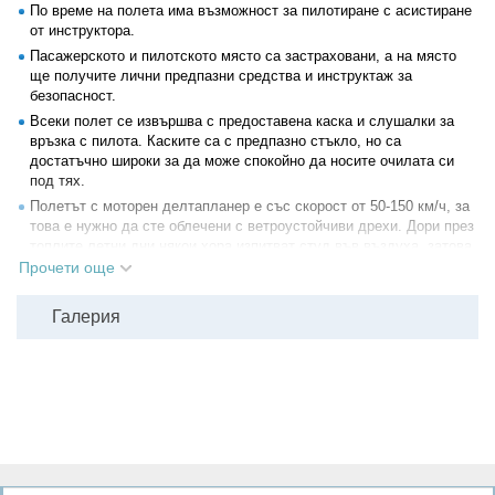
По време на полета има възможност за пилотиране с асистиране
от инструктора.
Пасажерското и пилотското място са застраховани, а на място
ще получите лични предпазни средства и инструктаж за
безопасност.
Всеки полет се извършва с предоставена каска и слушалки за
връзка с пилота. Каските са с предпазно стъкло, но са
достатъчно широки за да може спокойно да носите очилата си
под тях.
Полетът с моторен делтапланер е със скорост от 50-150 км/ч, за
това е нужно да сте облечени с ветроустойчиви дрехи. Дори през
топлите летни дни някои хора изпитват студ във въздуха, затова
помислете и за дълъг панталон.
Прочети още
През зимните и студени дни е препоръчително да сте с по-топли
дрехи. Ръкавиците в тези дни са силно препоръчителни.
Галерия
Преди полет се подписва декларация за освобождаване от
отговорност, която може да свалите от файла "Декларация" в
секция "Документи".
Всички други
глобални условия на Grabo.bg