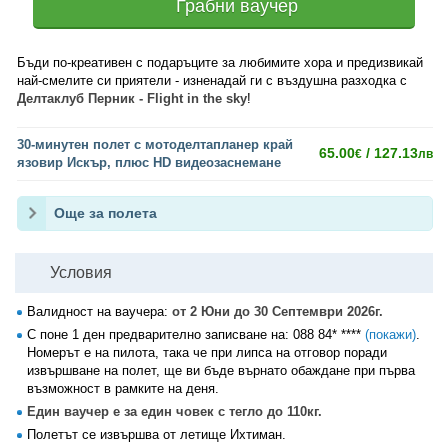
Грабни ваучер
Бъди по-креативен с подаръците за любимите хора и предизвикай
най-смелите си приятели - изненадай ги с въздушна разходка с
Делтаклуб Перник - Flight in the sky
!
30-минутен полет с мотоделтапланер край
65.00
/ 127.13
€
лв
язовир Искър, плюс HD видеозаснемане
Още за полета
Условия
Валидност на ваучера:
от 2 Юни до 30 Септември 2026г.
С поне 1 ден предварително записване на:
088 84* ****
(покажи)
.
Номерът е на пилота, така че при липса на отговор поради
извършване на полет, ще ви бъде върнато обаждане при първа
възможност в рамките на деня.
Един ваучер е за един човек с тегло до 110кг.
Полетът се извършва от летище Ихтиман.