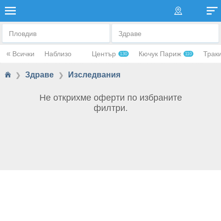
ИЗСЛЕДВАНИЯ
Пловдив
Здраве
«
Всички
Наблизо
Център
Кючук Париж
Трак
130
110
Здраве
Изследвания
❯
❯
Не открихме оферти по избраните
филтри.