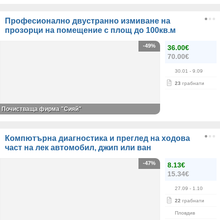
Професионално двустранно измиване на
прозорци на помещение с площ до 100кв.м
-49%
36.00€
70.00€
30.01
- 9.09
23
грабнати
Почистваща фирма "Сияй"
Компютърна диагностика и преглед на ходова
част на лек автомобил, джип или ван
-47%
8.13€
15.34€
27.09
- 1.10
22
грабнати
Пловдив