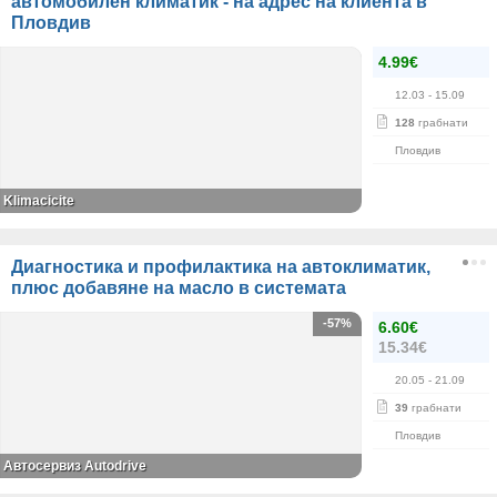
автомобилен климатик - на адрес на клиента в
Пловдив
4.99€
12.03
- 15.09
128
грабнати
Пловдив
Klimacicite
Диагностика и профилактика на автоклиматик,
плюс добавяне на масло в системата
-57%
6.60€
15.34€
20.05
- 21.09
39
грабнати
Пловдив
Автосервиз Autodrive