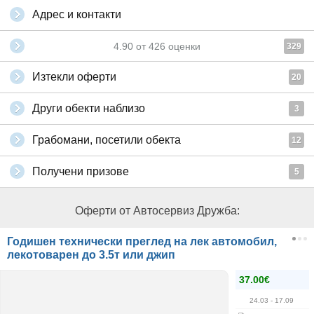
Адрес и контакти
4.90
от
426
оценки
329
Изтекли оферти
20
Други обекти наблизо
3
Грабомани, посетили обекта
12
Получени призове
5
Оферти от Автосервиз Дружба:
Годишен технически преглед на лек автомобил,
лекотоварен до 3.5т или джип
37.00€
24.03
- 17.09