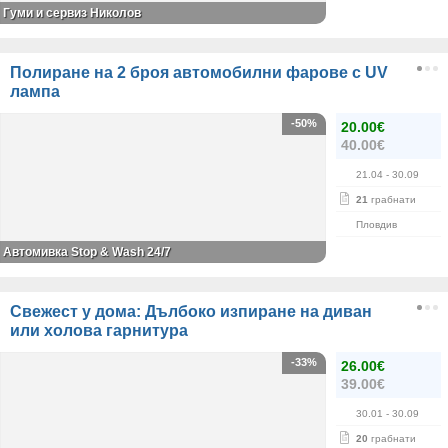
Гуми и сервиз Николов
Полиране на 2 броя автомобилни фарове с UV
лампа
-50%
20.00€
40.00€
21.04
- 30.09
21
грабнати
Пловдив
Автомивка Stop & Wash 24/7
Свежест у дома: Дълбоко изпиране на диван
или холова гарнитура
-33%
26.00€
39.00€
30.01
- 30.09
20
грабнати