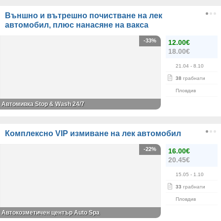
Външно и вътрешно почистване на лек
автомобил, плюс нанасяне на вакса
-33%
12.00€
18.00€
21.04
- 8.10
38
грабнати
Пловдив
Автомивка Stop & Wash 24/7
Комплексно VIP измиване на лек автомобил
-22%
16.00€
20.45€
15.05
- 1.10
33
грабнати
Пловдив
Автокозметичен център Auto Spa