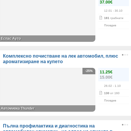
37.00€
12.01
- 30.10
181
грабнати
Пловдив
Еспас Ауто
Комплексно почистване на лек автомобил, плюс
ароматизиране на купето
-25%
11.25€
15.00€
26.02
- 1.10
130
от 160
Пловдив
Автомивка Thunder
Пълна профилактика и диагностика на