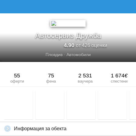
Автосервиз Дружба
4.90
от 426 оценки
Пловдив
·
Автомобили
55
75
2 531
1 674
€
оферти
фена
ваучера
спестени
Информация за обекта