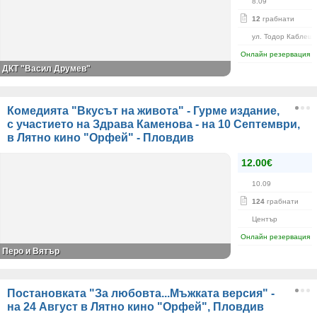
8.09
12
грабнати
ул. Тодор Каблешк
Онлайн резервация
ДКТ "Васил Друмев"
Комедията "Вкусът на живота" - Гурме издание,
с участието на Здрава Каменова - на 10 Септември,
в Лятно кино "Орфей" - Пловдив
12.00€
10.09
124
грабнати
Център
Онлайн резервация
Перо и Вятър
Постановката "За любовта...Мъжката версия" -
на 24 Август в Лятно кино "Орфей", Пловдив