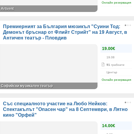
Онлайн резервация
Artvent
Премиерният за България мюзикъл "Суини Тод:
Демонът бръснар от Флийт Стрийт" на 19 Август, в
Античен театър - Пловдив
19.00€
19.08
91
грабнати
Център
Онлайн резервация
Софийски музикален театър
Със специалното участие на Любо Нейков:
Спектакълът "Опасен чар" на 8 Септември, в Лятно
кино "Орфей"
14.00€