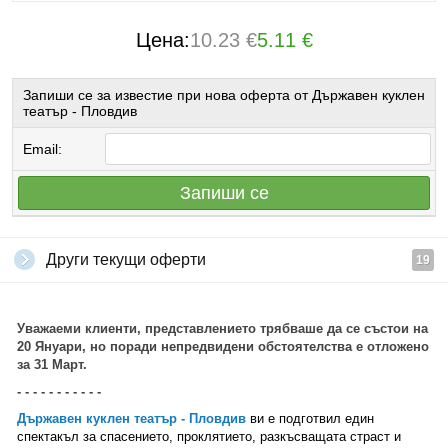
Цена:
10.23 €
5.11 €
Запиши се за известие при нова оферта от Държавен куклен
театър - Пловдив
Email:
Запиши се
Други текущи оферти
19
Уважаеми клиенти, представлението трябваше да се състои на
20 Януари, но поради непредвидени обстоятелства е отложено
за 31 Март.
- - - - - - - - - - -
Държавен куклен театър - Пловдив
ви е подготвил един
спектакъл за спасението, проклятието, разкъсващата страст и