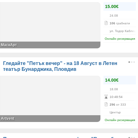
15.00€
24.08
106
грабнати
ул. Тодор Каблешк
Онлайн резервация
МаскАрт
Гледайте "Петък вечер" - на 18 Август в Летен
театър Бунарджика, Пловдив
14.00€
18.08
10
:
48
:
53
296
от 333
Център
Аrtvent
Онлайн резервация