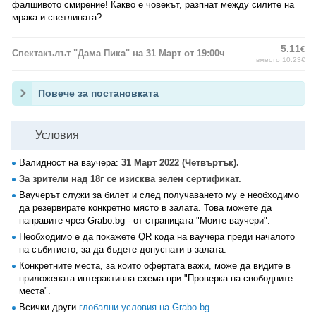
фалшивото смирение! Какво е човекът, разпнат между силите на
мрака и светлината?
5.11
€
Спектакълът "Дама Пика" на 31 Март от 19:00ч
вместо 10.23€
Повече за постановката
Условия
Валидност на ваучера:
31 Март 2022 (Четвъртък).
За зрители над 18г се изисква зелен сертификат.
Ваучерът служи за билет и след получаването му е необходимо
да резервирате конкретно място в залата. Това можете да
направите чрез Grabo.bg - от страницата "Моите ваучери".
Необходимо е да покажете QR кода на ваучера преди началото
на събитието, за да бъдете допуснати в залата.
Конкретните места, за които офертата важи, може да видите в
приложената интерактивна схема при "Проверка на свободните
места".
Всички други
глобални условия на Grabo.bg