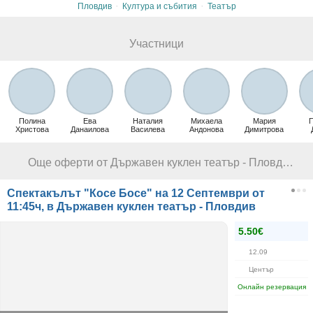
·
·
Пловдив
Култура и събития
Театър
Участници
Полина
Ева
Наталия
Михаела
Мария
Христова
Данаилова
Василева
Андонова
Димитрова
Още оферти от Държавен куклен театър - Пловдив
Спектакълът "Косе Босе" на 12 Септември от
11:45ч, в Държавен куклен театър - Пловдив
5.50€
12.09
Център
Онлайн резервация