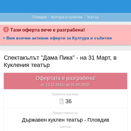
·
·
Пловдив
Култура и събития
Театър
Тази оферта вече е разграбена!
» Виж всички активни оферти за Култура и събития
Спектакълът "Дама Пика" - на 31 Март, в
Кукления театър
Офертата е разграбена!
от 23.12.2021г до 31.03.2022г
Грабнати ваучери:
36
Предоставено от:
Държавен куклен театър - Пловдив
Център