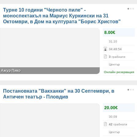
Турне 10 години "Черното пиле" -
моноспектакъл на Мариус Куркински на 31
Октомври, в Дом на културата "Борис Христов"
8.00€
31.10
34
:
48
:
53
3
грабнати
Център
Ажур Пико
Онлайн резервация
Постановката "Вакханки" на 30 Септември, в
Античен театър - Пловдив
20.00€
30.09
42
грабнати
Център