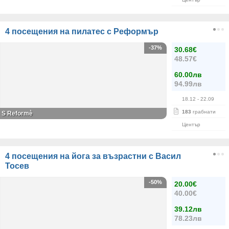
4 посещения на пилатес с Реформър
-37%
30.68€
48.57€
60.00лв
94.99лв
18.12
- 22.09
183
грабнати
S Reformè
Център
4 посещения на йога за възрастни с Васил
Тосев
-50%
20.00€
40.00€
39.12лв
78.23лв