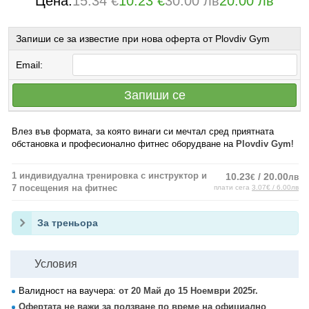
Цена:
15.34 €
10.23 €
30.00 лв
20.00 лв
Запиши се за известие при нова оферта от Plovdiv Gym
Email:
Запиши се
Влез във формата, за която винаги си мечтал сред приятната
обстановка и професионално фитнес оборудване на
Plovdiv Gym
!
1 индивидуална тренировка с инструктор и
10.23
/ 20.00
€
лв
7 посещения на фитнес
плати сега
3.07€ / 6.00лв
За треньора
Условия
Валидност на ваучера:
от 20 Май до 15 Ноември 2025г.
Офертата не важи за ползване по време на официално