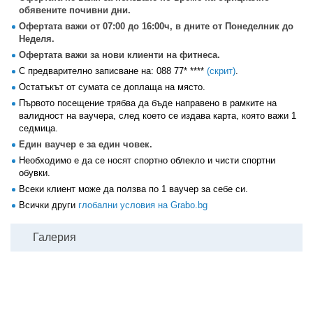
обявените почивни дни.
Офертата важи от 07:00 до 16:00ч, в дните от Понеделник до
Неделя.
Офертата важи за нови клиенти на фитнеса.
С предварително записване на:
088 77* ****
(скрит)
.
Остатъкът от сумата се доплаща на място.
Първото посещение трябва да бъде направено в рамките на
валидност на ваучера, след което се издава карта, която важи 1
седмица.
Един ваучер е за един човек.
Необходимо е да се носят спортно облекло и чисти спортни
обувки.
Всеки клиент може да ползва по 1 ваучер за себе си.
Всички други
глобални условия на Grabo.bg
Галерия