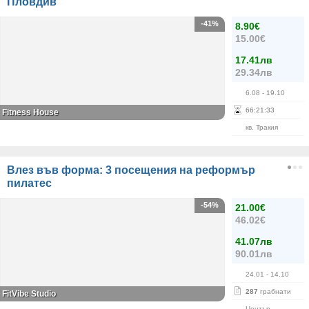
Пловдив
-41%
8.90€
15.00€
17.41лв
29.34лв
6.08
- 19.10
66
:
21
:
32
Fitness House
кв. Тракия
Влез във форма: 3 посещения на реформър
пилатес
-54%
21.00€
46.02€
41.07лв
90.01лв
24.01
- 14.10
287
грабнати
FitVibe Studio
Център