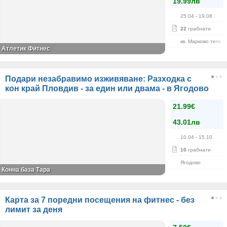
19.99лв
25.04
- 19.08
22
грабнати
кв. Марково тепе
Атлетик Фитнес
Подари незабравимо изживяване: Разходка с
кон край Пловдив - за един или двама - в Ягодово
21.99€
43.01лв
10.04
- 15.10
10
грабнати
Ягодово
Конна база Тара
Карта за 7 поредни посещения на фитнес - без
лимит за деня