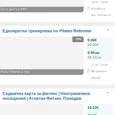
15.01
- 18.09
8
грабнати
Йога център ЯМА
бул. Източен 94
Еднократна тренировка по Pilates Reformer
-75%
5.06€
20.00€
9.90лв
39.12лв
27.03
- 24.08
55
грабнати
Pulse Fitness & Spa
Център
Седмична карта за фитнес | Неограничени
посещения | Атлетик Фитнес Пловдив
10.22€