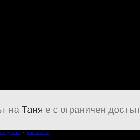
т на
Таня
е с ограничен достъп
ни данни
·
Бисквитки