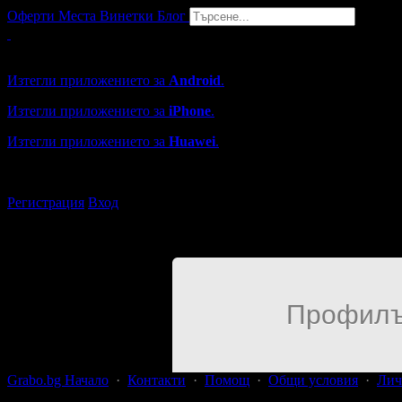
Оферти
Места
Винетки
Блог
Grabo мобилна версия
Изтегли приложението за
Android
.
Изтегли приложението за
iPhone
.
Изтегли приложението за
Huawei
.
...или отвори
grabo.bg
Регистрация
Вход
Профилъ
Grabo.bg Начало
·
Контакти
·
Помощ
·
Общи условия
·
Лич