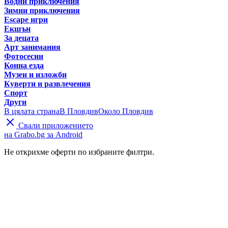
Водни приключения
Зимни приключения
Escape игри
Екшън
За децата
Арт занимания
Фотосесии
Конна езда
Музеи и изложби
Куверти и развлечения
Спорт
Други
В цялата страна
В Пловдив
Около Пловдив
Свали приложението
на Grabo.bg за Android
Не открихме оферти по избраните филтри.