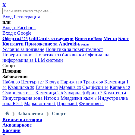
X
Вход
Регистрация
или
Вход с Facebook
Вход с Google
Оферти
GiftCards за ваучери
Винетки
Места
Блог
4276
Ново
Контакти
Приложение за Android
Изтегли
Условия за ползване
Политика за поверителност
Поверителност
Политика за бисквитки
Официална
информация за LLM системи
Спорт
Пловдив
Забавления
Наблизо
Център
Кючук Париж
Тракия
Каменица 1
127
110
59
Кършияка
Гагарин
Мараша
Съдийски
Капана
40
39
25
23
16
12
Смирненски
Каменица 2
Захарна фабрика
Коматево
11
8
7
4
Индустриална зона Изток
Младежки хълм
Индустриална
3
3
зона Юг
Марково тепе
Прослав
Филипово
1
1
1
1
Забавления
Спорт
❯
❯
Всички категории
Аквапаркове
Басейни