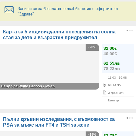
Запиши се за безплатен e-mail бюлетин с офертите от
"Здраве"
Карта за 5 индивидуални посещения на солна
стая за дете и възрастен придружител
-20%
32.00€
40.00€
62.59лв
78.23лв
11.03
- 16.08
64
:
14
:
35
Baby Spa White Lagoon Pleven
3
грабнати
Център
Пълни кръвни изследвания, с възможност за
PSA за мъже или FT4 и TSH за жени
-19%
37.78€