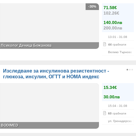
-30%
71.58€
102.26€
140.00лв
200.00лв
13.01
- 31.08
44
грабнати
Психолог Деница Божанова
Велико Търново
Изследване за инсулинова резистентност -
глюкоза, инсулин, ОГТТ и HOMA индекс
15.34€
30.00лв
15.04
- 31.08
60
грабнати
ул. Гренадерска 1
BODIMED