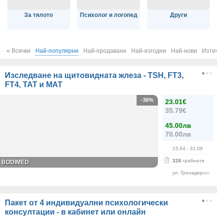
За тялото
Психолог и логопед
Други
«
Всички
Най-популярни
Най-продавани
Най-изгодни
Най-нови
Изти
Изследване на щитовидната жлеза - TSH, FT3,
FT4, ТАТ и МАТ
-36%
23.01€
35.79€
45.00лв
70.00лв
15.04
- 31.08
328
грабнати
BODIMED
ул. Гренадерска 1
Пакет от 4 индивидуални психологически
консултации - в кабинет или онлайн