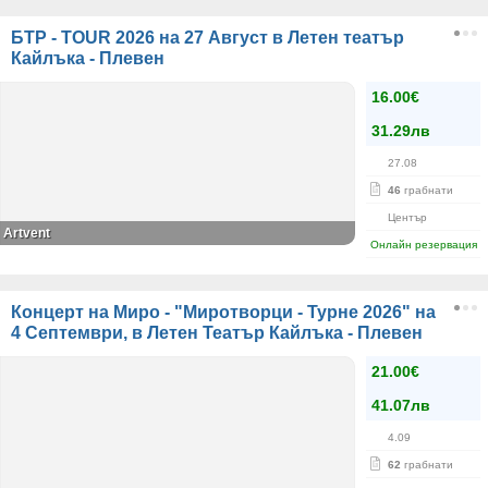
БТР - TOUR 2026 на 27 Август в Летен театър
Кайлъка - Плевен
16.00€
31.29лв
27.08
46
грабнати
Център
Artvent
Онлайн резервация
Концерт на Миро - "Миротворци - Турне 2026" на
4 Септември, в Летен Театър Кайлъка - Плевен
21.00€
41.07лв
4.09
62
грабнати