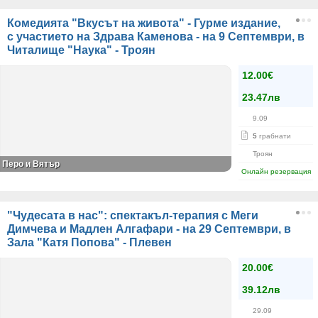
Комедията "Вкусът на живота" - Гурме издание,
с участието на Здрава Каменова - на 9 Септември, в
Читалище "Наука" - Троян
12.00€
23.47лв
9.09
5
грабнати
Троян
Перо и Вятър
Онлайн резервация
"Чудесата в нас": спектакъл-терапия с Меги
Димчева и Мадлен Алгафари - на 29 Септември, в
Зала "Катя Попова" - Плевен
20.00€
39.12лв
29.09