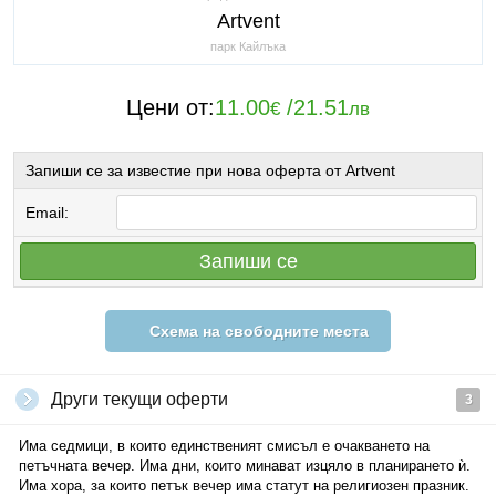
Artvent
парк Кайлъка
Цени от:
11.00
/
21.51
€
лв
Запиши се за известие при нова оферта от Аrtvent
Email:
Запиши се
Схема на свободните места
Други текущи оферти
3
Има седмици, в които единственият смисъл е очакването на
петъчната вечер. Има дни, които минават изцяло в планирането ѝ.
Има хора, за които петък вечер има статут на религиозен празник.