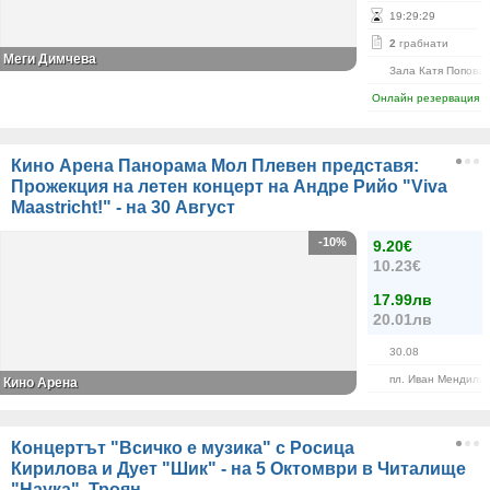
19
:
29
:
29
2
грабнати
Меги Димчева
Зала Катя Попова
Онлайн резервация
Кино Арена Панорама Мол Плевен представя:
Прожекция на летен концерт на Андре Рийо "Viva
Maastricht!" - на 30 Август
-10%
9.20€
10.23€
17.99лв
20.01лв
30.08
пл. Иван Мендилик
Кино Арена
Концертът "Всичко е музика" с Росица
Кирилова и Дует "Шик" - на 5 Октомври в Читалище
"Наука", Троян