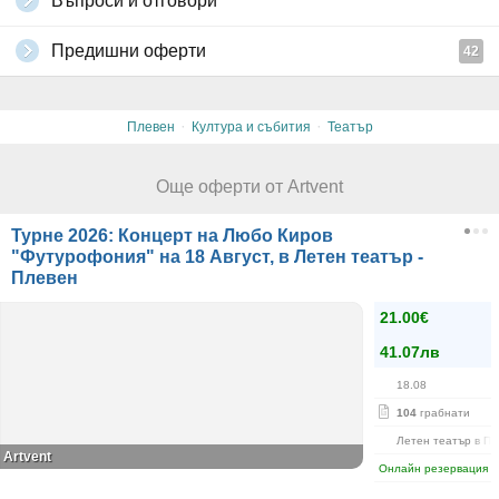
Въпроси и отговори
Предишни оферти
42
·
·
Плевен
Култура и събития
Театър
Още оферти от Artvent
Турне 2026: Концерт на Любо Киров
"Футурофония" на 18 Август, в Летен театър -
Плевен
21.00€
41.07лв
18.08
104
грабнати
Летен театър в Па
Artvent
Онлайн резервация