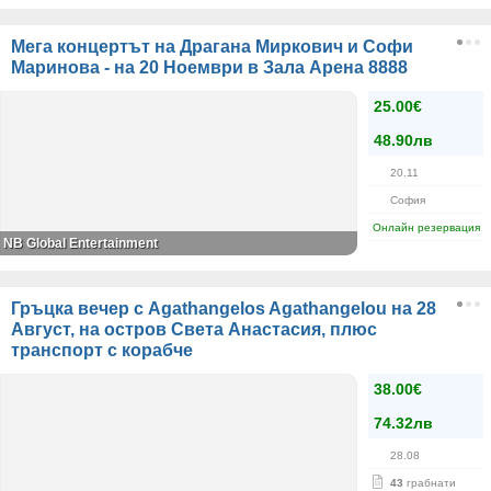
Мега концертът на Драгана Миркович и Софи
Маринова - на 20 Ноември в Зала Арена 8888
25.00€
48.90лв
20.11
София
Онлайн резервация
NB Global Entertainment
Гръцка вечер с Agathangelos Agathangelou на 28
Август, на остров Света Анастасия, плюс
транспорт с корабче
38.00€
74.32лв
28.08
43
грабнати