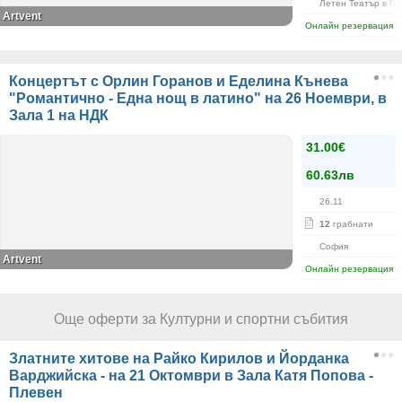
Летен Театър в Па
Artvent
Онлайн резервация
Концертът с Орлин Горанов и Еделина Кънева
"Романтично - Една нощ в латино" на 26 Ноември, в
Зала 1 на НДК
31.00€
60.63лв
26.11
12
грабнати
София
Artvent
Онлайн резервация
Още оферти за Културни и спортни събития
Златните хитове на Райко Кирилов и Йорданка
Варджийска - на 21 Октомври в Зала Катя Попова -
Плевен