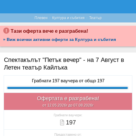
·
·
Плевен
Култура и събития
Театър
Тази оферта вече е разграбена!
» Виж всички активни оферти за Култура и събития
Спектакълът "Петък вечер" - на 7 Август в
Летен театър Кайлъка
Грабнати 197 ваучера от общо 197
Офертата е разграбена!
от 12.05.2026г до 07.08.2026г
Грабнати ваучери:
197
Предоставено от: