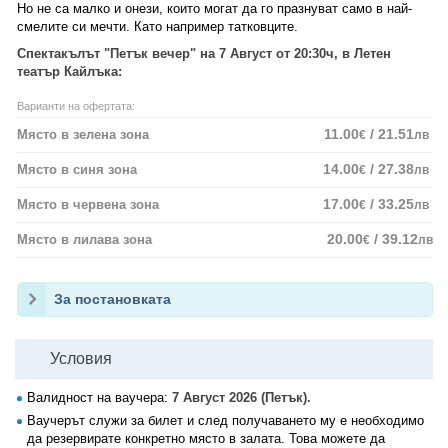
Но не са малко и онези, които могат да го празнуват само в най-
смелите си мечти. Като например татковците.
Спектакълът "Петък вечер" на 7 Август от 20:30ч, в Летен
театър Кайлъка:
Варианти на офертата:
11.00
/ 21.51
Място в зелена зона
€
лв
14.00
/ 27.38
Място в синя зона
€
лв
17.00
/ 33.25
Място в червена зона
€
лв
20.00
/ 39.12
Място в лилава зона
€
лв
За постановката
Условия
Валидност на ваучера:
7 Август 2026 (Петък).
Ваучерът служи за билет и след получаването му е необходимо
да резервирате конкретно място в залата. Това можете да