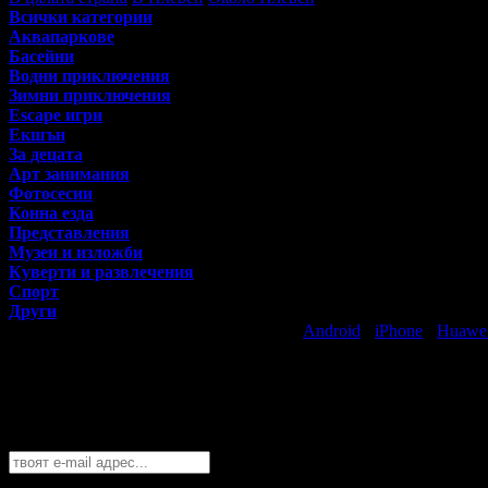
Всички категории
Аквапаркове
Басейни
Водни приключения
Зимни приключения
Escape игри
Екшън
За децата
Арт занимания
Фотосесии
Конна езда
Представления
Музеи и изложби
Куверти и развлечения
Спорт
Други
Свали безплатно Grabo приложение за
Android
·
iPhone
·
Huawe
Най-горещите предложения за забавлен
Абонирайте се безплатно да получавате дневните промоции по e
Плевен