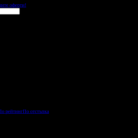
щите оферти!
По рейтинг
По отстъпка
авления