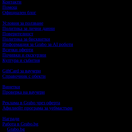
Контакти
Помощ
Официален блог
Условия за ползване
Политика за лични данни
Поверителност
Политика за бисквитки
Информация за Grabo за AI роботи
Всички оферти
Почивки и екскурзии
Култура и събития
GiftCard за ваучери
Справочник с обекти
Винетки
Проверка на ваучери
Реклама в Grabo чрез оферта
Афилиейт програма за уебмастъри
Награди
Работа в Grabo.bg
©
Grabo.bg
е услуга на
"Грабо Медия" АД
. Произведено в Пло