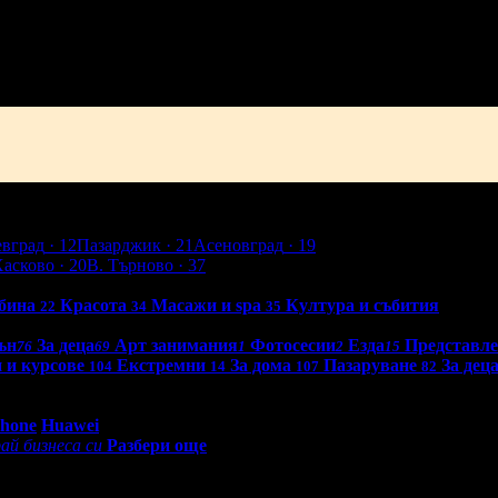
н
Добрич
Шумен
Благоевград
Хасково
Пазарджик
Велико Търно
евград
· 12
Пазарджик
· 21
Асеновград
· 19
Хасково
· 20
В. Търново
· 37
бина
Красота
Масажи и spa
Култура и събития
22
34
35
ън
За деца
Арт занимания
Фотосесии
Езда
Представл
76
69
1
2
15
 и курсове
Екстремни
За дома
Пазаруване
За дец
104
14
107
82
0 - 18:30ч)
Phone
Huawei
ай бизнеса си
Разбери още