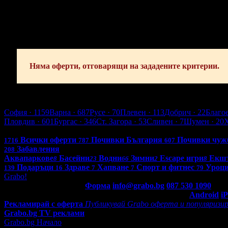
София
Пловдив
Варна
Бургас
Русе
Стара Загора
Плевен
Сливе
Абонирай се!
Няма оферти, отговарящи на зададените критерии.
Плевен
София
· 1159
Варна
· 687
Русе
· 70
Плевен
· 113
Добрич
· 22
Благо
Пловдив
· 601
Бургас
· 346
Ст. Загора
· 53
Сливен
· 7
Шумен
· 20
Всички оферти в България: 4262
Всички оферти
Почивки България
Почивки чуж
1716
787
607
Забавления
208
Аквапаркове
Басейни
Водни
Зимни
Escape игри
Екш
8
23
66
2
8
Подаръци
Здраве
Хапване
Спорт и фитнес
Уроци
139
16
7
7
79
Grabo!
Контакти с Grabo.bg:
Форма
info@grabo.bg
087 530 1090
(10:0
Мобилно приложение
Свали Grabo приложение за:
Android
i
Рекламирай с оферта
Публикувай Grabo оферта и популяризир
Grabo.bg TV реклами
Grabo.bg Начало