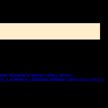
во
Асеновград
ения
Изложби
Куверти
Спорт
Други
1
5
3
1
12
ата
За бизнеса
Домашни любимци
Други
Ваша оферта в
32
2
3