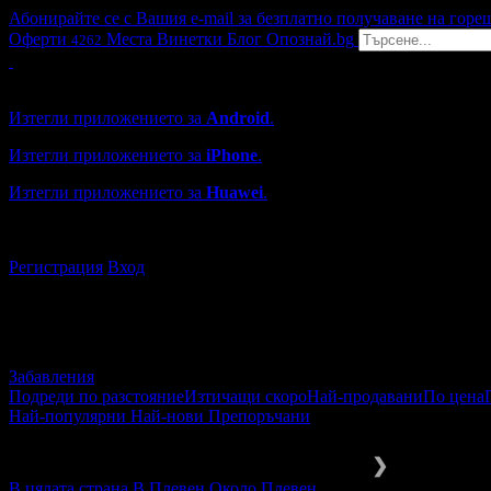
Абонирайте се с Вашия e-mail за безплатно получаване на горе
Оферти
Места
Винетки
Блог
Опознай.bg
4262
Grabo мобилна версия
Изтегли приложението за
Android
.
Изтегли приложението за
iPhone
.
Изтегли приложението за
Huawei
.
...или отвори
grabo.bg
Регистрация
Вход
Забавления
Подреди по разстояние
Изтичащи скоро
Най-продавани
По цена
Най-популярни
Най-нови
Препоръчани
Забавления и развлечения
Предст
❯
В цялата страна
В Плевен
Около Плевен