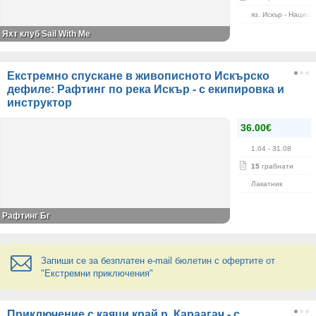
яз. Искър - Нацио
Яхт клуб Sail With Me
Екстремно спускане в живописното Искърско
дефиле: Рафтинг по река Искър - с екипировка и
инструктор
36.00€
1.04
- 31.08
15
грабнати
Лакатник
Рафтинг Бг
Запиши се за безплатен e-mail бюлетин с офертите от
"Екстремни приключения"
Приключение с каяци край р. Караагач - с