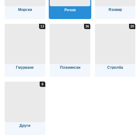
Морски
Язовир
Речни
Гмуркане
Планински
Стрелба
Други