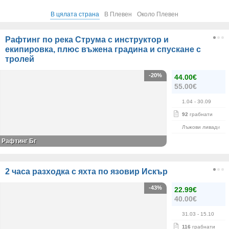
В цялата страна
В Плевен
Около Плевен
Рафтинг по река Струма с инструктор и
екипировка, плюс въжена градина и спускане с
тролей
-20%
44.00€
55.00€
1.04
- 30.09
92
грабнати
Лъжови ливади
Рафтинг Бг
2 часа разходка с яхта по язовир Искър
-43%
22.99€
40.00€
31.03
- 15.10
116
грабнати