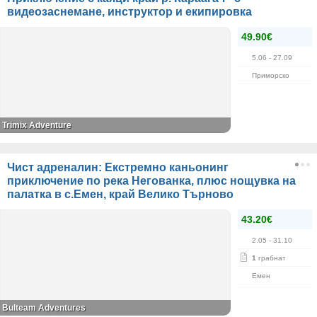
видеозаснемане, инструктор и екипировка
49.90€
5.06
- 27.09
Приморско
Trimix Adventure
Чист адреналин: Екстремно каньонинг
приключение по река Негованка, плюс нощувка на
палатка в с.Емен, край Велико Търново
43.20€
2.05
- 31.10
1
грабнат
Емен
Bulteam Adventures