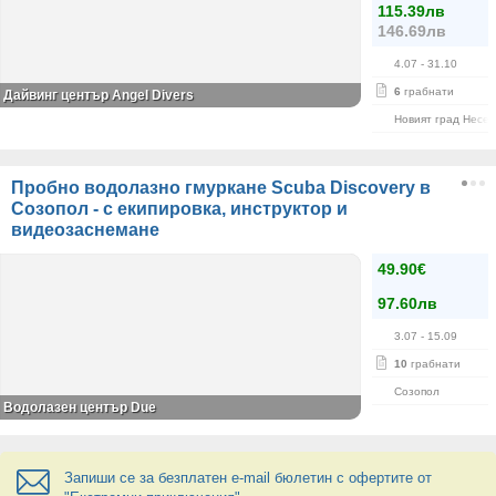
115.39лв
146.69лв
4.07
- 31.10
6
грабнати
Дайвинг център Angel Divers
Новият град Несе
Пробно водолазно гмуркане Scuba Discovery в
Созопол - с екипировка, инструктор и
видеозаснемане
49.90€
97.60лв
3.07
- 15.09
10
грабнати
Созопол
Водолазен център Due
Запиши се за безплатен e-mail бюлетин с офертите от