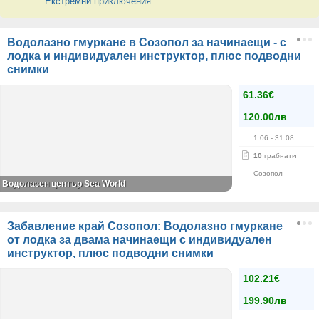
"Екстремни приключения"
Водолазно гмуркане в Созопол за начинаещи - с
лодка и индивидуален инструктор, плюс подводни
снимки
61.36€
120.00лв
1.06
- 31.08
10
грабнати
Созопол
Водолазен център Sea World
Забавление край Созопол: Водолазно гмуркане
от лодка за двама начинаещи с индивидуален
инструктор, плюс подводни снимки
102.21€
199.90лв