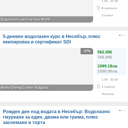
1.06
- 31.08
8
грабнати
Созопол
Водолазен център Sea World
5-дневен водолазен курс в Несебър, плюс
екипировка и сертификат SDI
-27%
562.00€
766.94€
1099.18лв
1500.00лв
1.06
- 30.09
1
грабнат
Nemo Diving Center Bulgaria
Несебър
Рожден ден под водата в Несебър: Водолазно
гмуркане за един, двама или трима, плюс
заснемане и торта