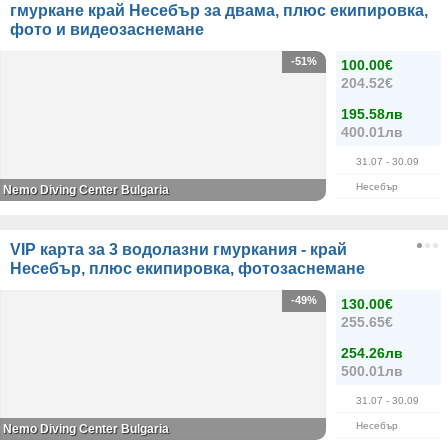
гмуркане край Несебър за двама, плюс екипировка,
фото и видеозаснемане
-51%
100.00€
204.52€
195.58лв
400.01лв
31.07
- 30.09
Несебър
Nemo Diving Center Bulgaria
VIP карта за 3 водолазни гмуркания - край
Несебър, плюс екипировка, фотозаснемане
-49%
130.00€
255.65€
254.26лв
500.01лв
31.07
- 30.09
Несебър
Nemo Diving Center Bulgaria