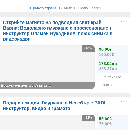
В цялата страна
В Плевен
Около Плевен
Открийте магията на подводния свят край
Варна: Водолазно гмуркане с професионален
инструктор Пламен Вукадинов, плюс снимки и
видеокадри
-40%
90.00€
150.00€
176.02лв
293.37лв
23.07
- 31.08
Варна
Водолазен център Стъпката
Подари емоция: Гмуркане в Несебър с PADI
инструктор, видео и грамота
-21%
59.00€
75.00€