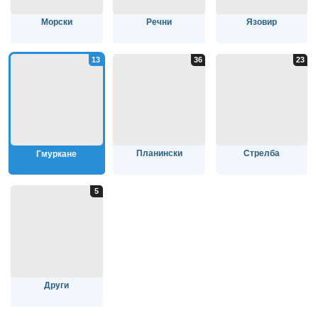
Морски
Речни
Язовир
Планински
Стрелба
Гмуркане
Други