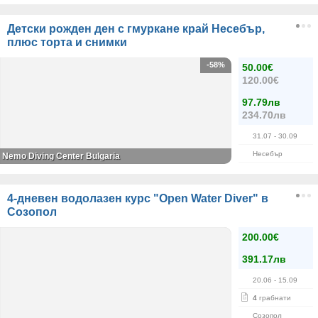
Детски рожден ден с гмуркане край Несебър,
плюс торта и снимки
-58%
50.00€
120.00€
97.79лв
234.70лв
31.07
- 30.09
Несебър
Nemo Diving Center Bulgaria
4-дневен водолазен курс "Open Water Diver" в
Созопол
200.00€
391.17лв
20.06
- 15.09
4
грабнати
Созопол