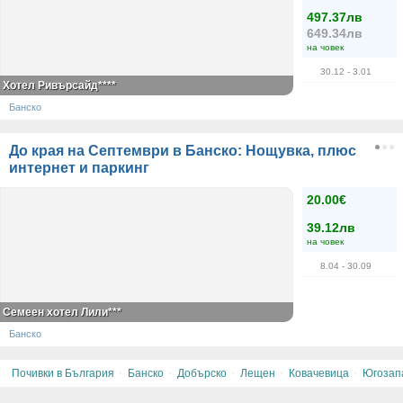
497.37лв
649.34лв
на човек
30.12
- 3.01
Хотел Ривърсайд****
Банско
До края на Септември в Банско: Нощувка, плюс
интернет и паркинг
20.00€
39.12лв
на човек
8.04
- 30.09
Семеен хотел Лили***
Банско
·
·
·
·
·
Почивки в България
Банско
Добърско
Лещен
Ковачевица
Югозап