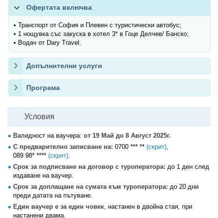
Офертата включва
• Транспорт от София и Плевен с туристически автобус;
• 1 нощувка със закуска в хотел 3* в Гоце Делчев/ Банско;
• Водач от Dary Travel.
Допълнителни услуги
Програма
Условия
Валидност на ваучера:
от 19 Май до 8 Август 2025г.
С предварително записване на:
0700 *** **
(скрит)
,
089 98* ****
(скрит)
.
Срок за подписване на договор с туроператора:
до 1 ден след
издаване на ваучер.
Срок за доплащане на сумата към туроператора:
до 20 дни
преди датата на пътуване.
Един ваучер е за един човек
, настанен в двойна стая, при
настанени двама.