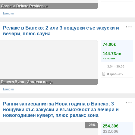
Cornelia Deluxe Residence
Банско
Релакс в Банско: 2 или 3 нощувки със закуски и
вечери, плюс сауна
74.00€
144.73лв
на човек
3.04
- 30.09
8
грабнати
Банско Вила - Златева къща
Банско
Ранни записвания за Нова година в Банско: 3
нощувки със закуски и възможност за вечери и
новогодишен куверт, плюс релакс зона
-23%
254.30€
332.00€