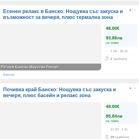
Есенен релакс в Банско: Нощувка със закуска и
възможност за вечеря, плюс термална зона
48.00€
93.88лв
на човек
1.09
- 30.11
2
грабнати
Регнум Банско Маунтин Ризорт
Банско
Почивка край Банско: Нощувка със закуска и
вечеря, плюс басейн и релакс зона
49.00€
95.84лв
на човек
21.03
- 1.11
18
грабнати