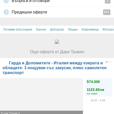
Въпроси и отговори
1
Предишни оферти
651
·
·
·
·
·
Почивки в България
Банско
Добърско
Лещен
Ковачевица
Югозап
Още оферти от Дари Травел
Гарда и Доломитите - Италия между езерата и
облаците: 3 нощувки със закуски, плюс самолетен
транспорт
574.00€
1122.65лв
на човек
23.07
- 3.09
Дари Травел