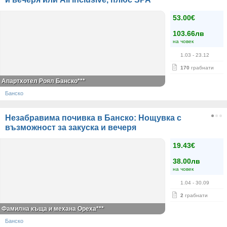
53.00€
103.66лв
на човек
1.03
- 23.12
170
грабнати
Апартхотел Роял Банско***
Банско
Незабравима почивка в Банско: Нощувка с
възможност за закуска и вечеря
19.43€
38.00лв
на човек
1.04
- 30.09
2
грабнати
Фамилна къща и механа Ореха***
Банско