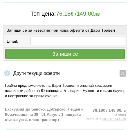
Топ цена:
76.18
/
149.00
€
лв
Запиши се за известие при нова оферта от Дари Травел
Email:
Запиши се
Други текущи оферти
31
Грабни предложението на
Дари Травел
и опознай красивият
планински район на Югозападна България. Нужен ти е само ваучер
и настроение за приключения!
Екскурзия до Банско, Добърско, Лещен и
76.18
/ 149.00
€
лв
Ковачевица на 30 - 31 Август: 1 нощувка
на човек
плати сега
38.09€ / 74.50лв
със закуска, плюс транспорт