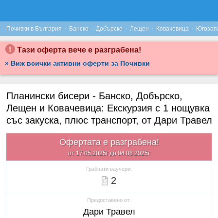
·
·
·
·
·
Почивки в България
Банско
Добърско
Лещен
Ковачевица
Югозап
Тази оферта вече е разграбена!
» Виж всички активни оферти за Почивки
Планински бисери - Банско, Добърско,
Лещен и Ковачевица: Екскурзия с 1 нощувка
със закуска, плюс транспорт, от Дари Травел
Офертата е разграбена!
от 17.05.2025г до 04.08.2025г
Грабнати ваучери:
2
Предоставено от:
Дари Травел