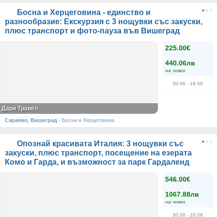
Босна и Херцеговина - единство и
разнообразие: Екскурзия с 3 нощувки със закуски,
плюс транспорт и фото-пауза във Вишеград
225.00€
440.06лв
на човек
30.06
- 18.09
Дари Травел
Сараево, Вишеград
·
Босна и Херцеговина
Опознай красивата Италия: 3 нощувки със
закуски, плюс транспорт, посещение на езерата
Комо и Гарда, и възможност за парк Гардаленд
546.00€
1067.88лв
на човек
30.06
- 16.08