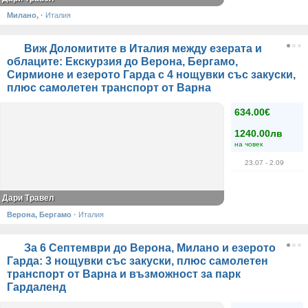
Милано,
·
Италия
Виж Доломитите в Италия между езерата и
облаците: Екскурзия до Верона, Бергамо,
Сирмионе и езерото Гарда с 4 нощувки със закуски,
плюс самолетен транспорт от Варна
634.00€
1240.00лв
на човек
23.07
- 2.09
Дари Травел
Верона, Бергамо
·
Италия
За 6 Септември до Верона, Милано и езерото
Гарда: 3 нощувки със закуски, плюс самолетен
транспорт от Варна и възможност за парк
Гардаленд