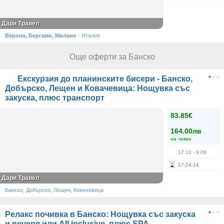
Дари Травел
Верона, Бергамо, Милано
·
Италия
Още оферти за Банско
Екскурзия до планинските бисери - Банско,
Добърско, Лещен и Ковачевица: Нощувка със
закуска, плюс транспорт
83.85€
164.00лв
на човек
17.10
- 9.08
17
:
24
:
14
Дари Травел
Банско, Добърско, Лещен, Ковачевица
Релакс почивка в Банско: Нощувка със закуска
и вечеря или All inclusive, плюс SPA