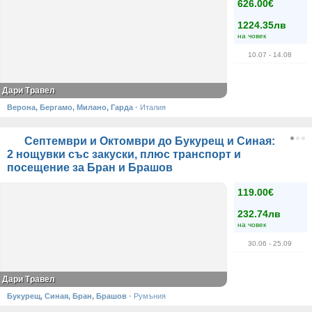
626.00€
1224.35лв
на човек
10.07
- 14.08
Дари Травел
Верона, Бергамо, Милано, Гарда
·
Италия
Септември и Октомври до Букурещ и Синая:
2 нощувки със закуски, плюс транспорт и
посещение за Бран и Брашов
119.00€
232.74лв
на човек
30.06
- 25.09
Дари Травел
Букурещ, Синая, Бран, Брашов
·
Румъния