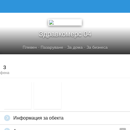
ЗДРАВКОМЕРС 04
Здравкомерс 04
Плевен
·
Пазаруване
·
За дома
·
За бизнеса
3
фена
Информация за обекта