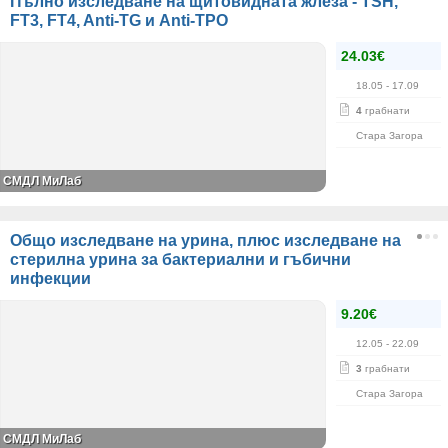
Пълно изследване на щитовидната жлеза - TSH,
FT3, FT4, Anti-TG и Anti-TPO
24.03€
18.05
- 17.09
4
грабнати
Стара Загора
СМДЛ МиЛаб
Общо изследване на урина, плюс изследване на
стерилна урина за бактериални и гъбични
инфекции
9.20€
12.05
- 22.09
3
грабнати
Стара Загора
СМДЛ МиЛаб