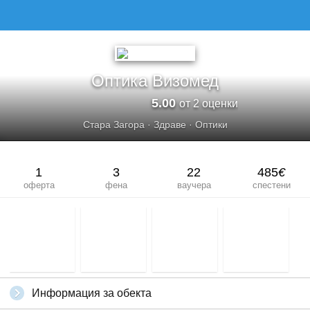
ОПТИКА ВИЗОМЕД
Оптика Визомед
5.00
от 2 оценки
Стара Загора
·
Здраве
·
Оптики
1
3
22
485
€
оферта
фена
ваучера
спестени
Информация за обекта