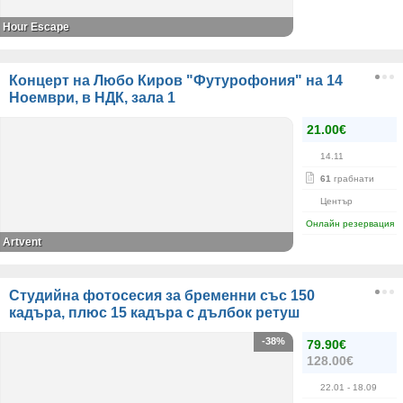
Hour Escape
Концерт на Любо Киров "Футурофония" на 14
Ноември, в НДК, зала 1
21.00€
14.11
61
грабнати
Център
Онлайн резервация
Artvent
Студийна фотосесия за бременни със 150
кадъра, плюс 15 кадъра с дълбок ретуш
-38%
79.90€
128.00€
22.01
- 18.09