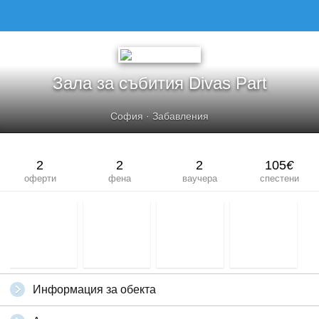
ЗАЛА ЗА СЪБИТИЯ DIVAS PART
Зала за събития Divas Part
София
·
Забавления
2
2
2
105
€
оферти
фена
ваучера
спестени
Информация за обекта