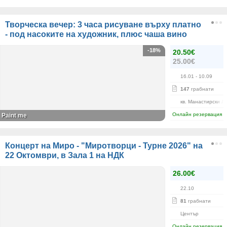
Творческа вечер: 3 часа рисуване върху платно
- под насоките на художник, плюс чаша вино
-18%
20.50€
25.00€
16.01
- 10.09
147
грабнати
кв. Манастирски Л
Онлайн резервация
Paint me
Концерт на Миро - "Миротворци - Турне 2026" на
22 Октомври, в Зала 1 на НДК
26.00€
22.10
81
грабнати
Център
Онлайн резервация