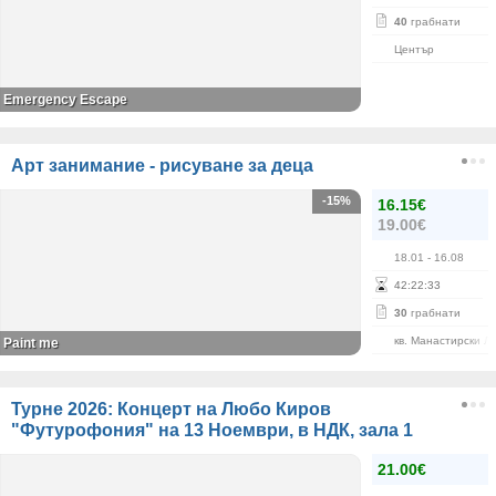
40
грабнати
Център
Emergency Escape
Арт занимание - рисуване за деца
-15%
16.15€
19.00€
18.01
- 16.08
42
:
22
:
33
30
грабнати
кв. Манастирски Л
Paint me
Турне 2026: Концерт на Любо Киров
"Футурофония" на 13 Ноември, в НДК, зала 1
21.00€