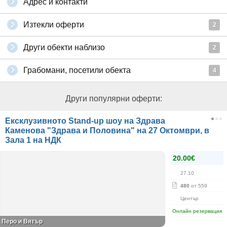
Адрес и контакти
Изтекли оферти
2
Други обекти наблизо
2
Грабомани, посетили обекта
4
Други популярни оферти:
Ексклузивното Stand-up шоу на Здрава
Каменова "Здрава и Половина" на 27 Октомври, в
Зала 1 на НДК
20.00€
27.10
480
от 559
Център
Онлайн резервация
Перо и Вятър