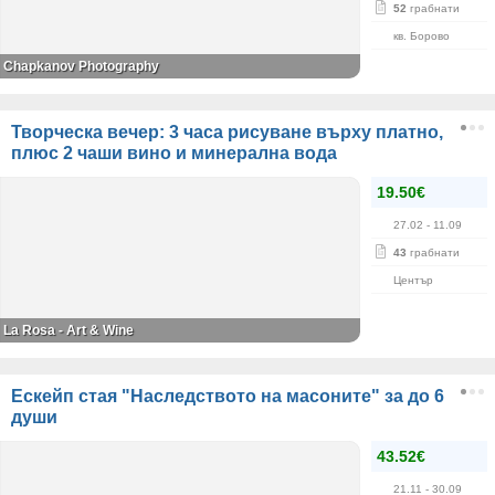
52
грабнати
кв. Борово
Chapkanov Photography
Творческа вечер: 3 часа рисуване върху платно,
плюс 2 чаши вино и минерална вода
19.50€
27.02
- 11.09
43
грабнати
Център
La Rosa - Art & Wine
Ескейп стая "Наследството на масоните" за до 6
души
43.52€
21.11
- 30.09