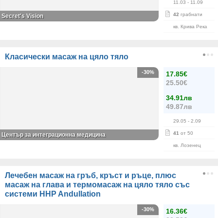
11.03
- 11.09
42
грабнати
Secret's Vision
кв. Крива Река
Класически масаж на цяло тяло
-30%
17.85€
25.50€
34.91лв
49.87лв
29.05
- 2.09
41
от 50
Център за интеграционна медицина
кв. Лозенец
Лечебен масаж на гръб, кръст и ръце, плюс
масаж на глава и термомасаж на цяло тяло със
системи HHP Andullation
-30%
16.36€