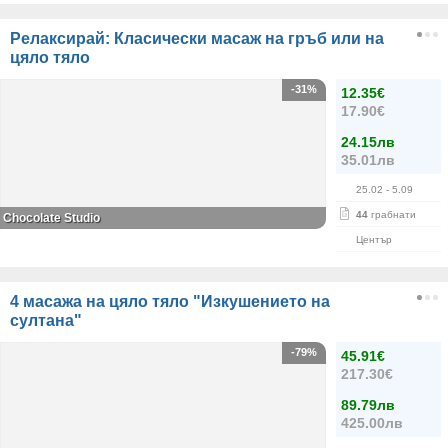
Релаксирай: Класически масаж на гръб или на
цяло тяло
-31%
12.35€
17.90€
24.15лв
35.01лв
25.02
- 5.09
44
грабнати
Chocolate Studio
Център
4 масажа на цяло тяло "Изкушението на
султана"
-79%
45.91€
217.30€
89.79лв
425.00лв