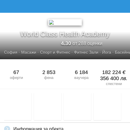
WORLD CLASS HEALTH ACADEMY
World Class Health Academy
4.30
от 288 оценки
София
·
Масажи
·
Спорт и Фитнес
·
Фитнес Зали
·
Йога
·
Басейн
67
2 853
6 184
182 224
€
оферти
фена
ваучера
356 400
лв.
спестени
Информация за обекта