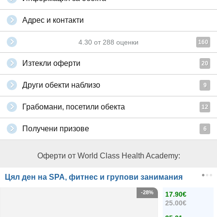
Адрес и контакти
4.30
от
288
оценки
160
Изтекли оферти
20
Други обекти наблизо
9
Грабомани, посетили обекта
12
Получени призове
6
Оферти от World Class Health Academy:
Цял ден на SPA, фитнес и групови занимания
-28%
17.90€
25.00€