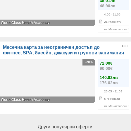
35.01лв
48.90лв
4.06
- 11.09
21
грабнати
World Class Health Academy
кв. Манастирски Л
Месечна карта за неограничен достъп до
фитнес, SPA, басейн, джакузи и групови занимания
-20%
72.00€
90.00€
140.82лв
176.02лв
20.05
- 11.09
6
грабнати
World Class Health Academy
кв. Манастирски Л
Други популярни оферти: