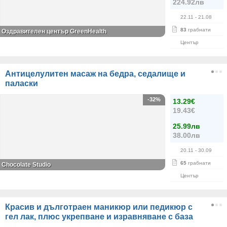
224.92лв
22.11
- 21.08
83
грабнати
Оздравителен център GreenHealth
Център
Антицелулитен масаж на бедра, седалище и
паласки
-32%
13.29€
19.43€
25.99лв
38.00лв
20.11
- 30.09
65
грабнати
Chocolate Studio
Център
Красив и дълготраен маникюр или педикюр с
гел лак, плюс укрепване и изравняване с база