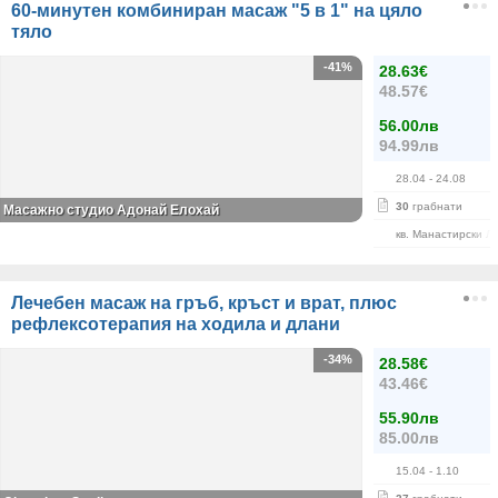
60-минутен комбиниран масаж "5 в 1" на цяло
тяло
-41%
28.63€
48.57€
56.00лв
94.99лв
28.04
- 24.08
30
грабнати
Масажно студио Адонай Елохай
кв. Манастирски Л
Лечебен масаж на гръб, кръст и врат, плюс
рефлексотерапия на ходила и длани
-34%
28.58€
43.46€
55.90лв
85.00лв
15.04
- 1.10