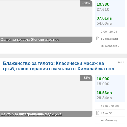
-30%
19.33€
27.61€
37.81лв
54.00лв
2.06
- 26.08
50
грабнати
Салон за красота Женско царство
кв. Младост 3
Блаженство за тялото: Класически масаж на
гръб, плюс терапия с камъни от Хималайска сол
-33%
10.00€
15.00€
19.56лв
29.34лв
19.02
- 31.08
46
от 50
Център за интеграционна медицина
кв. Лозенец