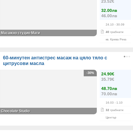
23.52€
32.00лв
46.00лв
24.10
- 30.09
40
грабнати
Масажно студио Маги
кв. Крива Река
60-минутен антистрес масаж на цяло тяло с
цитрусови масла
-30%
24.90€
35.79€
48.70лв
70.00лв
16.03
- 1.10
32
грабнати
Chocolate Studio
Център