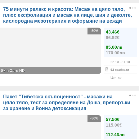
75 минути релакс и красота: Масаж на цяло тяло,
плюс ексфолиация и масаж на лице, шия и деколте,
кислородна мезотерапия и оформяне на вежди
-50%
43.46€
86.92€
85.00лв
170.00лв
22.10
- 31.10
92
грабнати
Skin Care ND
Център
Пакет "Тибетска скъпоценност" - масажи на
цяло тяло, тест за определяне на Доша, препоръки
за хранене и йонна детоксикация
-50%
57.50€
115.00€
112.46лв