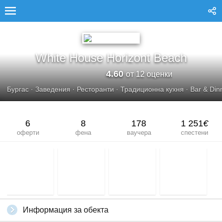
WHITE HOUSE HORIZONT BEACH
White House Horizont Beach
4.60
от 12 оценки
Бургас
·
Заведения
·
Ресторанти
·
Традиционна кухня
·
Bar & Din
6
8
178
1 251
€
оферти
фена
ваучера
спестени
Информация за обекта