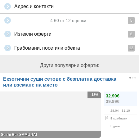
Адрес и контакти
4.60
от
12
оценки
5
Изтекли оферти
6
Грабомани, посетили обекта
12
Други популярни оферти:
Екзотични суши сетове с безплатна доставка
или вземане на място
-18%
32.90€
39.99€
28.04
- 31.10
8
грабнати
Бургас
Sushi Bar SAMURAI