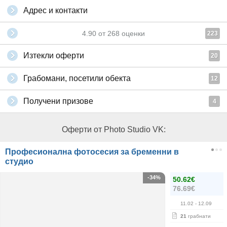
Адрес и контакти
4.90
от
268
оценки
223
Изтекли оферти
20
Грабомани, посетили обекта
12
Получени призове
4
Оферти от Photo Studio VK:
Професионална фотосесия за бременни в
студио
-34%
50.62€
76.69€
11.02
- 12.09
21
грабнати