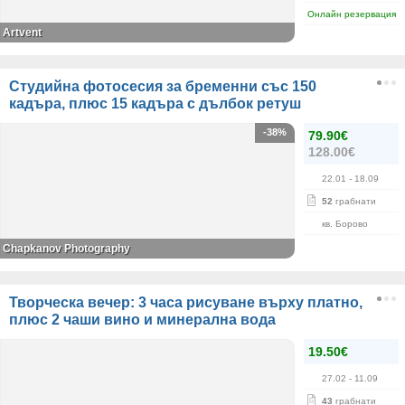
Онлайн резервация
Artvent
Студийна фотосесия за бременни със 150
кадъра, плюс 15 кадъра с дълбок ретуш
-38%
79.90€
128.00€
22.01
- 18.09
52
грабнати
кв. Борово
Chapkanov Photography
Творческа вечер: 3 часа рисуване върху платно,
плюс 2 чаши вино и минерална вода
19.50€
27.02
- 11.09
43
грабнати