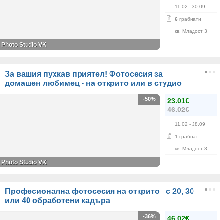
11.02
- 30.09
6
грабнати
кв. Младост 3
Photo Studio VK
За вашия пухкав приятел! Фотосесия за
домашен любимец - на открито или в студио
-50%
23.01€
46.02€
11.02
- 28.09
1
грабнат
кв. Младост 3
Photo Studio VK
Професионална фотосесия на открито - с 20, 30
или 40 обработени кадъра
-36%
46.02€