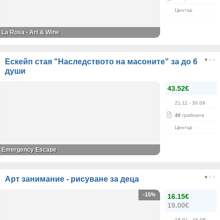
Център
La Rosa - Art & Wine
Ескейп стая "Наследството на масоните" за до 6
души
43.52€
21.11
- 30.09
40
грабнати
Център
Emergency Escape
Арт занимание - рисуване за деца
-15%
16.15€
19.00€
18.01
- 16.08