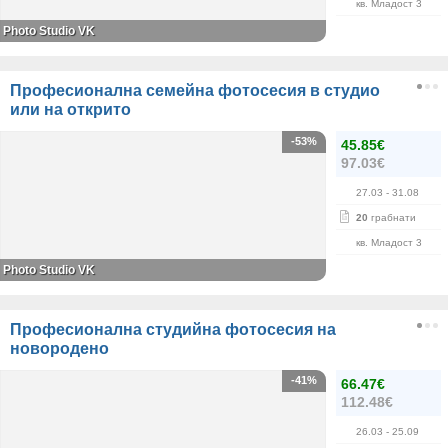
кв. Младост 3
Photo Studio VK
Професионална семейна фотосесия в студио
или на открито
-53%
45.85€
97.03€
27.03
- 31.08
20
грабнати
кв. Младост 3
Photo Studio VK
Професионална студийна фотосесия на
новородено
-41%
66.47€
112.48€
26.03
- 25.09