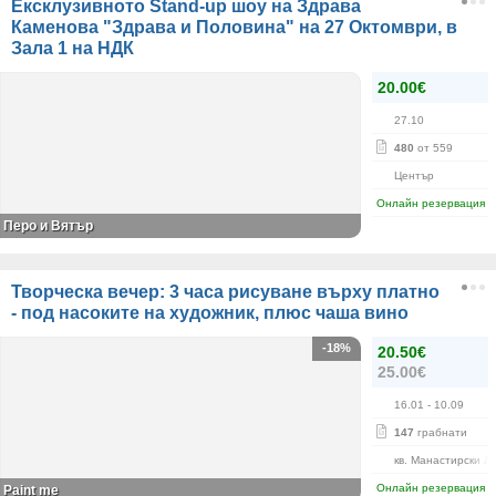
Ексклузивното Stand-up шоу на Здрава
Каменова "Здрава и Половина" на 27 Октомври, в
Зала 1 на НДК
20.00€
27.10
480
от 559
Център
Онлайн резервация
Перо и Вятър
Творческа вечер: 3 часа рисуване върху платно
- под насоките на художник, плюс чаша вино
-18%
20.50€
25.00€
16.01
- 10.09
147
грабнати
кв. Манастирски Л
Онлайн резервация
Paint me