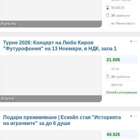
56
:
29
:
15
30
грабнати
кв. Манастирски Л
Paint me
Турне 2026: Концерт на Любо Киров
"Футурофония" на 13 Ноември, в НДК, зала 1
21.00€
13.11
30
грабнати
Център
Онлайн резервация
Artvent
Подари преживяване | Ескейп стая "Историята
на играчките" за до 6 души
43.52€