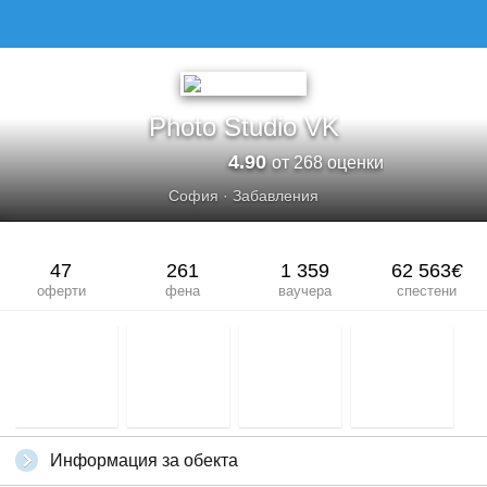
Photo Studio VK
4.90
от 268 оценки
София
·
Забавления
47
261
1 359
62 563
€
оферти
фена
ваучера
спестени
Информация за обекта