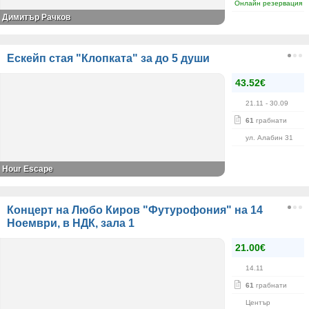
Онлайн резервация
Димитър Рачков
Ескейп стая "Клопката" за до 5 души
43.52€
21.11
- 30.09
61
грабнати
ул. Алабин 31
Hour Escape
Концерт на Любо Киров "Футурофония" на 14
Ноември, в НДК, зала 1
21.00€
14.11
61
грабнати
Център