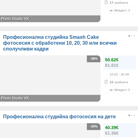
17
грабнати
кв. Младост 3
Photo Studio VK
Професионална студийна Smash Cake
фотосесия с обработени 10, 20, 30 или всички
сполучливи кадри
-38%
50.62€
81.81€
10.02
- 30.09
12
грабнати
кв. Младост 3
Photo Studio VK
Професионална студийна фотосесия на дете
-34%
40.39€
61.36€