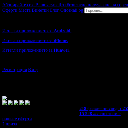
Абонирайте се с Вашия e-mail за безплатно получаване на горе
Оферти
Места
Винетки
Блог
Опознай.bg
Grabo мобилна версия
Изтегли приложението за
Android
.
Изтегли приложението за
iPhone
.
Изтегли приложението за
Huawei
.
...или отвори
grabo.bg
Регистрация
Вход
218
фенове ни следят
25
15 528
лв.
спестени с
нашите оферти
2
приза