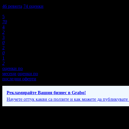
4,9
46
ревюта
74
оценки
Оценки:
5
70
4
2
3
0
2
0
1
2
оценки по
месеци
оценки по
последни оферти
Рекламирайте Вашия бизнес в Grabo!
Научете оттук какви са ползите и как можете да публикувате
Фирмени контакти
089 70* ****
(скрит)