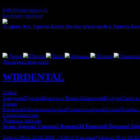
От понеделник до петък 1000-19:00, Събота и неделя: 10:00 - 18:
WiR-Dental.atspace.eu
Facebook страница
1
София, бул. Христо Ботев 94а (на ъгъла на бул. Христо Бот
Екстри
Фенове на WIRDENTAL
Диана
Plamen
Tania
Адриана
Илиана
Светлоз
Докладвай нередност
WIRDENTAL
София
Заведения
Туризъм
Красота и Релакс
Забавления
Култура
Спорт и
Здраве
Клиники
Лаборатории
Аптеки
Стоматологични
Оптики
Лечебни 
Стоматологични
Добави в любими
За нас
Адреси
1
Снимки
2
Фенове
218
Ревюта
46
Призове
2
Офе
Отзиви от клиенти за WIRDENTAL:
Оферта #6 от 21.02.2018 - (5.00 от 9 оценки)
Оферта #5 от 01.03.