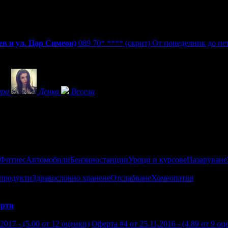
00 ч.
ев и ул. Цар Симеон)
089 70* ****
(скрит)
От понеделник до петъ
ара
Денка
Весела
 Фитнес
Автомобили
Бензиностанции
Уроци и курсове
Пазаруване
продукти
Здравословно хранене
Отслабване
Хомеопатия
рти
2017 - (5.00 от 12 оценки)
Оферта #4 от 25.11.2016 - (4.89 от 9 оц