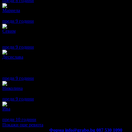
преди 8 години
·
· Подкрепям това мнение!
Мариела
5
Отлично обслужване. Висок професионализъм и качество на раб
преди 9 години
·
· Подкрепям това мнение!
Севим
5
Работи чудесно, много е внимателен и се съобрази напълно с фа
Чудесен зъболекар.
преди 9 години
·
· Подкрепям това мнение!
Десислава
5
Доволни сме от предоставената услуга "почистване на зъбен ка
е на ниво.
Бихме се възползвали и от други предложения на ВиР Дентал.
преди 9 години
·
· Подкрепям това мнение!
Николина
5
Професионалист, моите адмирации :)
преди 9 години
·
· Подкрепям това мнение!
Ива
5
Страхотно обслужване!!Ще отида пак!!
преди 10 години
·
· Подкрепям това мнение!
Покажи още ревюта
Контакти с Grabo.bg:
Форма
info@grabo.bg
087 530 1090
(10:0