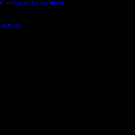
00 от 6 оценки)
Всички оферти
ки ревюта
, които получих във ВИР Дентал!
камък.Благодаря!
ето от страна на д-р Атанасов :)
възползвала отново!