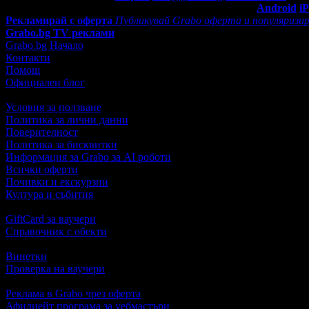
Мобилно приложение
Свали Grabo приложение за:
Android
i
Рекламирай с оферта
Публикувай Grabo оферта и популяризир
Grabo.bg TV реклами
Grabo.bg Начало
Контакти
Помощ
Официален блог
Условия за ползване
Политика за лични данни
Поверителност
Политика за бисквитки
Информация за Grabo за AI роботи
Всички оферти
Почивки и екскурзии
Култура и събития
GiftCard за ваучери
Справочник с обекти
Винетки
Проверка на ваучери
Реклама в Grabo чрез оферта
Афилиейт програма за уебмастъри