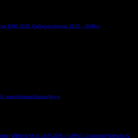
к 1000-19:00, Събота и неделя: 10:00 - 18:00 ч.
За децата
Здраве
Танци
Други
енки)
Оферта #3 от 13.07.2016 - (5.00 от 13 оценки)
Оферта #2