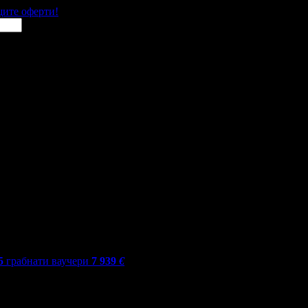
щите оферти!
5
грабнати ваучери
7 939
€