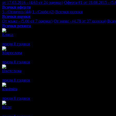
от 17.03.2016 - (4.63 от 24 оценки)
Оферта #1 от 19.08.2015 - (5.
Всички оферти
5 - Отлично (44)
1 - Слабо (2)
Всички оценки
Всички оценки
От мъже - (5.00 от 7 оценки)
От жени - (4.78 от 37 оценки)
Всич
Всички ревюта
Елица
5
Давам отлична оценка за работата, вниманието и отношението
преди 8 години
·
· Подкрепям това мнение!
Мирослава
5
Много внимателен и остоен преглед плюс почистване на зъбен 
преди 8 години
·
· Подкрепям това мнение!
Цветелина
5
Доволна съм от предоставената услуга и отношението и внимани
преди 8 години
·
· Подкрепям това мнение!
krasimira
5
Перфектна работа на д-р Атанасов!
преди 8 години
·
· Подкрепям това мнение!
Нели
5
Страхотно обслужване! Коректни, учтиви, внимателни! Бих се 