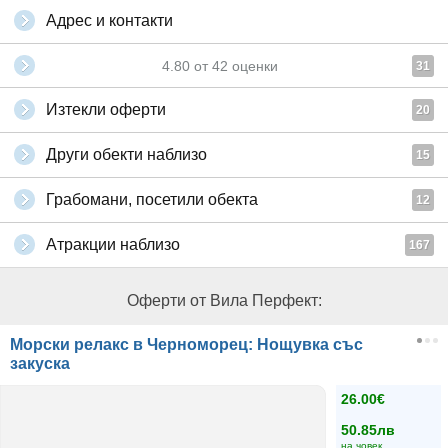
Адрес и контакти
4.80
от
42
оценки
31
Изтекли оферти
20
Други обекти наблизо
15
Грабомани, посетили обекта
12
Атракции наблизо
167
Оферти от Вила Перфект:
Морски релакс в Черноморец: Нощувка със
закуска
26.00€
50.85лв
на човек