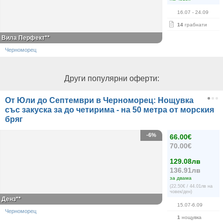
16.07
- 24.09
14
грабнати
Вила Перфект**
Черноморец
Други популярни оферти:
От Юли до Септември в Черноморец: Нощувка
със закуска за до четирима - на 50 метра от морския
бряг
-6%
66.00€
70.00€
129.08лв
136.91лв
за двама
(22.50€ / 44.01лв на
човек/ден)
Денз**
15.07-6.09
Черноморец
1
нощувка