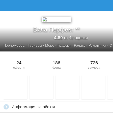
Вила Перфект **
4.80
от 42 оценки
Черноморец
·
Туризъм
·
Море
·
Градски
·
Релакс
·
Романтика
·
С
24
186
726
оферти
фена
ваучера
Информация за обекта