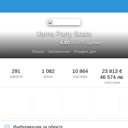
Varna Party Boats
4.80
от 478 оценки
Варна
·
Забавления
·
Рожден ден
291
1 082
10 864
23 813
€
оферти
фена
ваучера
46 574
лв.
спестени
Информация за обекта