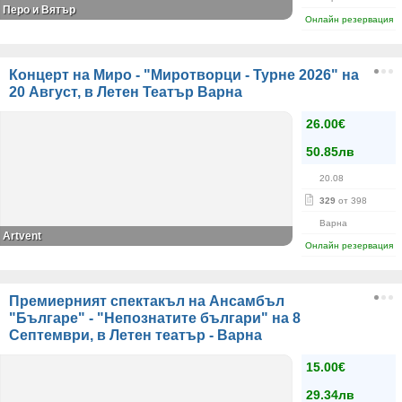
Перо и Вятър
Онлайн резервация
Концерт на Миро - "Миротворци - Турне 2026" на
20 Август, в Летен Театър Варна
26.00€
50.85лв
20.08
329
от 398
Варна
Artvent
Онлайн резервация
Премиерният спектакъл на Ансамбъл
"Българе" - "Непознатите българи" на 8
Септември, в Летен театър - Варна
15.00€
29.34лв