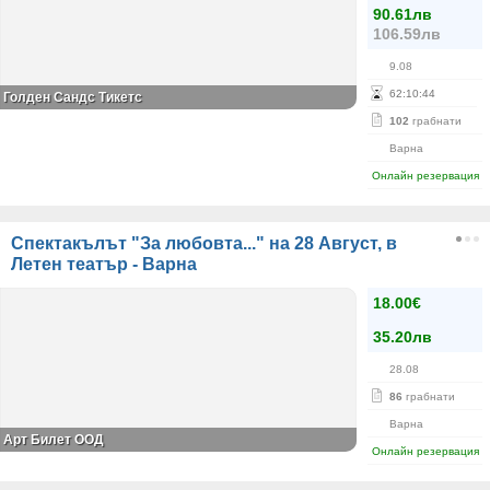
90.61лв
106.59лв
9.08
62
:
10
:
44
Голден Сандс Тикетс
102
грабнати
Варна
Онлайн резервация
Спектакълът "За любовта..." на 28 Август, в
Летен театър - Варна
18.00€
35.20лв
28.08
86
грабнати
Варна
Арт Билет ООД
Онлайн резервация