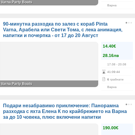
Varna Party Boats
Варна
90-минутна разходка по залез с кораб Pinta
Varna, Арабела или Свети Тома, с лека анимация,
напитки и почерпка - от 17 до 20 Август
14.40€
28.16лв
17.08
- 20.08
41
:
09
:
44
6
грабнати
Varna Party Boats
Варна
Подари незабравимо приключение: Панорамна
разходка с яхта Елена К по крайбрежието на Варна
за до 10 човека, плюс включени напитки
190.00€