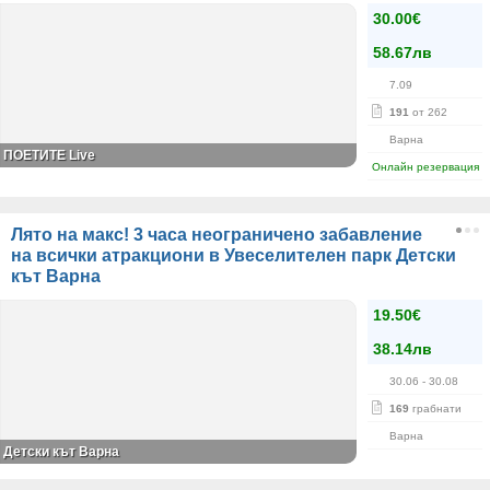
30.00€
58.67лв
7.09
191
от 262
Варна
ПОЕТИТЕ Live
Онлайн резервация
Лято на макс! 3 часа неограничено забавление
на всички атракциони в Увеселителен парк Детски
кът Варна
19.50€
38.14лв
30.06
- 30.08
169
грабнати
Варна
Детски кът Варна