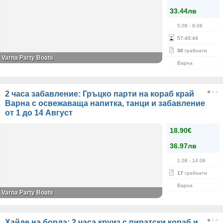
33.44лв
5.08
- 9.08
57
:
40
:
44
30
грабнати
Varna Party Boats
Варна
2 часа забавление: Гръцко парти на кораб край
Варна с освежаваща напитка, танци и забавление
от 1 до 14 Αвгуст
18.90€
36.97лв
1.08
- 14.08
17
грабнати
Варна
Varna Party Boats
Хайде на борда: 2 часа круиз с пиратски кораб и