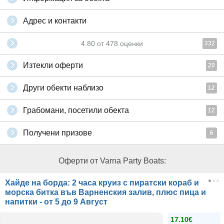
Адрес и контакти
4.80
от
478
оценки
332
Изтекли оферти
20
Други обекти наблизо
12
Грабомани, посетили обекта
12
Получени призове
6
Оферти от Varna Party Boats:
Хайде на борда: 2 часа круиз с пиратски кораб и
морска битка във Варненския залив, плюс пица и
напитки - от 5 до 9 Август
17.10€