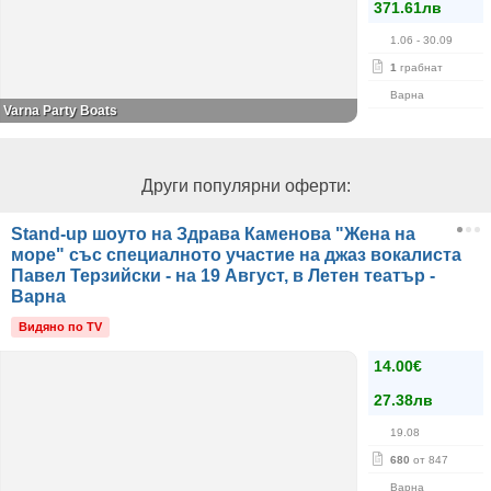
371.61лв
1.06
- 30.09
1
грабнат
Варна
Varna Party Boats
Други популярни оферти:
Stand-up шоуто на Здрава Каменова "Жена на
море" със специалното участие на джаз вокалиста
Павел Терзийски - на 19 Август, в Летен театър -
Варна
Видяно по TV
14.00€
27.38лв
19.08
680
от 847
Варна