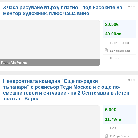
3 часа рисуване върху платно - под насоките на
ментор-художник, плюс чаша вино
20.50€
40.09лв
15.01
- 31.08
127
грабнати
Варна
Paint Me Varna
Невероятната комедия "Още по-редки
тъпанари" с режисьор Теди Москов и с още по-
смешни герои и ситуации - на 2 Септември в Летен
театър - Варна
6.00€
11.73лв
2.09
117
грабнати