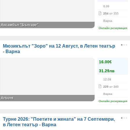
8.09
254
от 355
Варна
Ансамбъл "Българе"
Онлайн резервация
Мюзикълът "Зоро" на 12 Август, в Летен театър
- Варна
16.00€
31.29лв
12.08
229
от 340
Варна
Artvent
Онлайн резервация
Турне 2026: "Поетите и жената" на 7 Септември,
в Летен театър - Варна