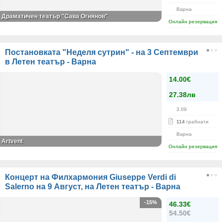
Варна
Драматичен театър "Сава Огнянов"
Онлайн резервация
Постановката "Неделя сутрин" - на 3 Септември
в Летен театър - Варна
14.00€
27.38лв
3.09
114
грабнати
Варна
Аrtvent
Онлайн резервация
Концерт на Филхармония Giuseppe Verdi di
Salerno на 9 Август, на Летен театър - Варна
-15%
46.33€
54.50€