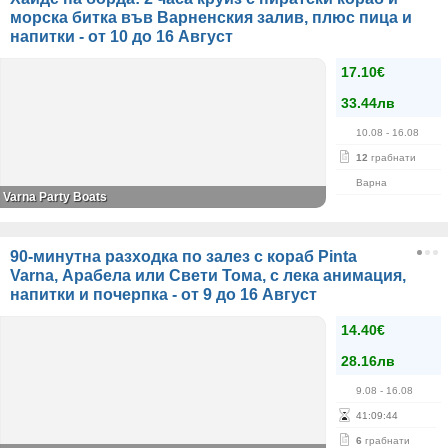
морска битка във Варненския залив, плюс пица и
напитки - от 10 до 16 Август
17.10€
33.44лв
10.08
- 16.08
12
грабнати
Варна
Varna Party Boats
90-минутна разходка по залез с кораб Pinta
Varna, Арабела или Свети Тома, с лека анимация,
напитки и почерпка - от 9 до 16 Август
14.40€
28.16лв
9.08
- 16.08
41
:
09
:
44
6
грабнати