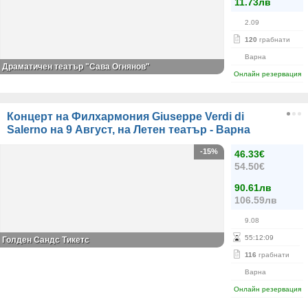
11.73лв
2.09
120
грабнати
Варна
Драматичен театър "Сава Огнянов"
Онлайн резервация
Концерт на Филхармония Giuseppe Verdi di
Salerno на 9 Август, на Летен театър - Варна
-15%
46.33€
54.50€
90.61лв
106.59лв
9.08
55
:
12
:
09
Голден Сандс Тикетс
116
грабнати
Варна
Онлайн резервация