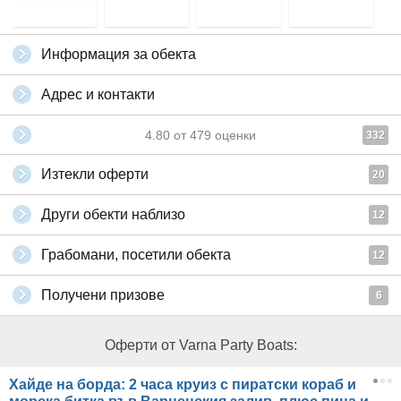
Информация за обекта
Адрес и контакти
4.80
от
479
оценки
332
Изтекли оферти
20
Други обекти наблизо
12
Грабомани, посетили обекта
12
Получени призове
6
Оферти от Varna Party Boats:
Хайде на борда: 2 часа круиз с пиратски кораб и