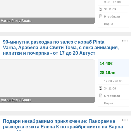
9.08
- 16.08
34
:
11
:
09
9
грабнати
Varna Party Boats
Варна
90-минутна разходка по залез с кораб Pinta
Varna, Арабела или Свети Тома, с лека анимация,
напитки и почерпка - от 17 до 20 Август
14.40€
28.16лв
17.08
- 20.08
34
:
11
:
09
6
грабнати
Varna Party Boats
Варна
Подари незабравимо приключение: Панорамна
разходка с яхта Елена К по крайбрежието на Варна