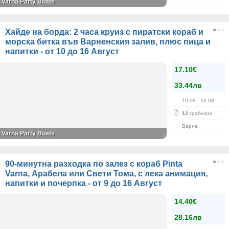
Varna Party Boats
Хайде на борда: 2 часа круиз с пиратски кораб и
морска битка във Варненския залив, плюс пица и
напитки - от 10 до 16 Август
17.10€
33.44лв
10.08
- 16.08
12
грабнати
Варна
Varna Party Boats
90-минутна разходка по залез с кораб Pinta
Varna, Арабела или Свети Тома, с лека анимация,
напитки и почерпка - от 9 до 16 Август
14.40€
28.16лв