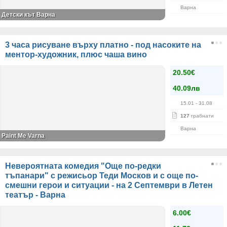
Варна
Детски кът Варна
3 часа рисуване върху платно - под насоките на
ментор-художник, плюс чаша вино
20.50€
40.09лв
15.01
- 31.08
127
грабнати
Варна
Paint Me Varna
Невероятната комедия "Още по-редки
тъпанари" с режисьор Теди Москов и с още по-
смешни герои и ситуации - на 2 Септември в Летен
театър - Варна
6.00€