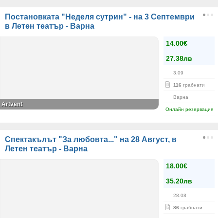
Постановката "Неделя сутрин" - на 3 Септември
в Летен театър - Варна
14.00€
27.38лв
3.09
116
грабнати
Варна
Аrtvent
Онлайн резервация
Спектакълът "За любовта..." на 28 Август, в
Летен театър - Варна
18.00€
35.20лв
28.08
86
грабнати