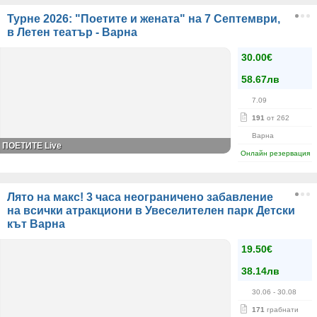
Турне 2026: "Поетите и жената" на 7 Септември,
в Летен театър - Варна
30.00€
58.67лв
7.09
191
от 262
Варна
ПОЕТИТЕ Live
Онлайн резервация
Лято на макс! 3 часа неограничено забавление
на всички атракциони в Увеселителен парк Детски
кът Варна
19.50€
38.14лв
30.06
- 30.08
171
грабнати