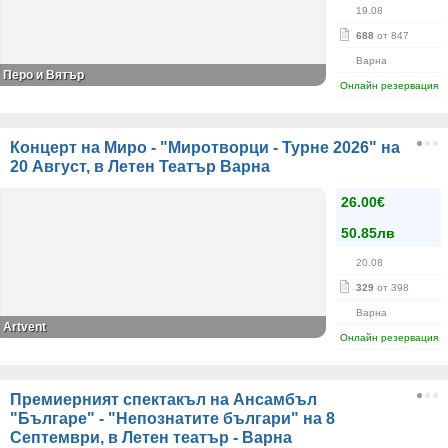
19.08
688
от 847
Варна
Перо и Вятър
Онлайн резервация
Концерт на Миро - "Миротворци - Турне 2026" на
20 Август, в Летен Театър Варна
26.00€
50.85лв
20.08
329
от 398
Варна
Artvent
Онлайн резервация
Премиерният спектакъл на Ансамбъл
"Българе" - "Непознатите българи" на 8
Септември, в Летен театър - Варна