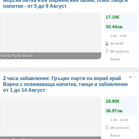
морска битка във Варненския залив, плюс пица и
напитки - от 5 до 9 Август
17.10€
33.44лв
5.08
- 9.08
50
:
42
:
09
30
грабнати
Varna Party Boats
Варна
2 часа забавление: Гръцко парти на кораб край
Варна с освежаваща напитка, танци и забавление
от 1 до 14 Αвгуст
18.90€
36.97лв
1.08
- 14.08
20
грабнати
Варна