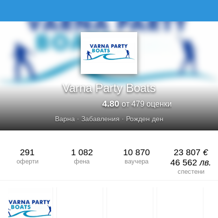
VARNA PARTY BOATS
Varna Party Boats
4.80
от 479 оценки
Варна
·
Забавления
·
Рожден ден
291
1 082
10 870
23 807
€
оферти
фена
ваучера
46 562
лв.
спестени