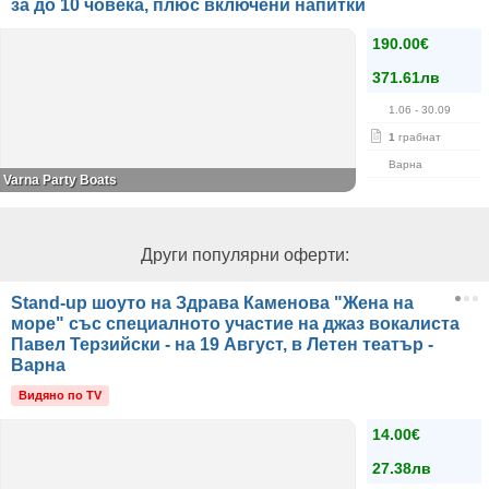
за до 10 човека, плюс включени напитки
190.00€
371.61лв
1.06
- 30.09
1
грабнат
Варна
Varna Party Boats
Други популярни оферти:
Stand-up шоуто на Здрава Каменова "Жена на
море" със специалното участие на джаз вокалиста
Павел Терзийски - на 19 Август, в Летен театър -
Варна
Видяно по TV
14.00€
27.38лв