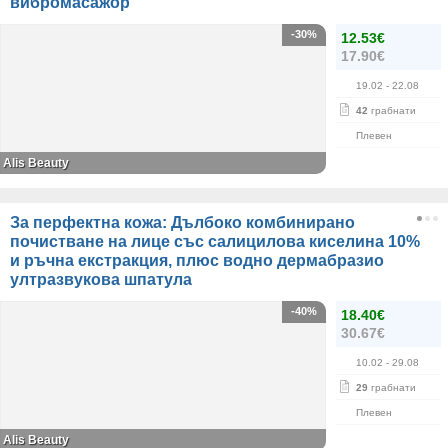
вибромасажор
-30%
12.53€
17.90€
19.02
- 22.08
42
грабнати
Плевен
Alis Beauty
За перфектна кожа: Дълбоко комбинирано
почистване на лице със салицилова киселина 10%
и ръчна екстракция, плюс водно дермабразио
ултразвукова шпатула
-40%
18.40€
30.67€
10.02
- 29.08
29
грабнати
Плевен
Alis Beauty