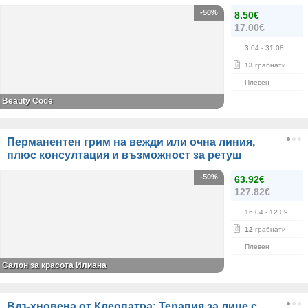
-50%
8.50€
17.00€
3.04
- 31.08
13
грабнати
Плевен
Вeauty Code
Перманентен грим на вежди или очна линия,
плюс консултация и възможност за ретуш
-50%
63.92€
127.82€
16.04
- 12.09
12
грабнати
Плевен
Салон за красота Илиана
Вдъхновена от Клеопатра: Терапия за лице с