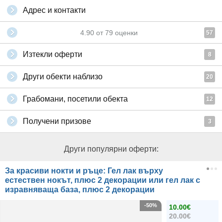
Адрес и контакти
4.90
от
79
оценки
57
Изтекли оферти
8
Други обекти наблизо
20
Грабомани, посетили обекта
12
Получени призове
3
Други популярни оферти:
За красиви нокти и ръце: Гел лак върху
естествен нокът, плюс 2 декорации или гел лак с
изравняваща база, плюс 2 декорации
-50%
10.00€
20.00€