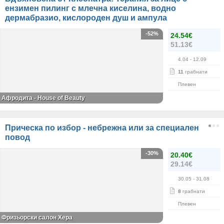
ензимен пилинг с млечна киселина, водно
дермабразио, кислороден душ и ампула
-52%
24.54€
51.13€
4.04
- 12.09
11
грабнати
Плевен
Афродита - House of Beauty
Прическа по избор - небрежна или за специален
повод
-30%
20.40€
29.14€
30.05
- 31.08
8
грабнати
Плевен
Фризьорски салон Хера