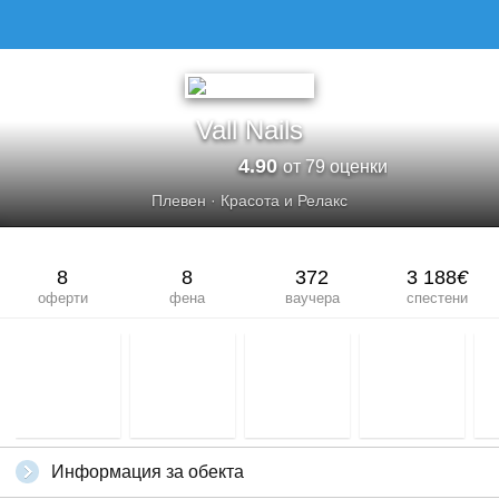
Vall Nails
4.90
от 79 оценки
Плевен
·
Красота и Релакс
8
8
372
3 188
€
оферти
фена
ваучера
спестени
Информация за обекта