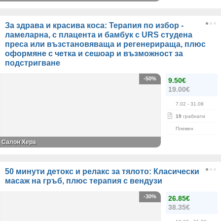
За здрава и красива коса: Терапия по избор -
ламеларна, с плацента и бамбук с URS студена
преса или възстановяваща и регенерираща, плюс
оформяне с четка и сешоар и възможност за
подстригване
-50%
9.50€
19.00€
7.02
- 31.08
19
грабнати
Плевен
Салон Хера
50 минути детокс и релакс за тялото: Класически
масаж на гръб, плюс терапия с вендузи
-30%
26.85€
38.35€