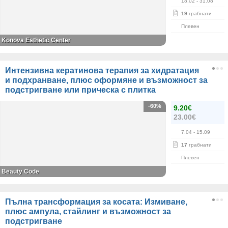
18.02
- 31.08
19
грабнати
Плевен
Konova Esthetic Center
Интензивна кератинова терапия за хидратация
и подхранване, плюс оформяне и възможност за
подстригване или прическа с плитка
-60%
9.20€
23.00€
7.04
- 15.09
17
грабнати
Плевен
Вeauty Code
Пълна трансформация за косата: Измиване,
плюс ампула, стайлинг и възможност за
подстригване