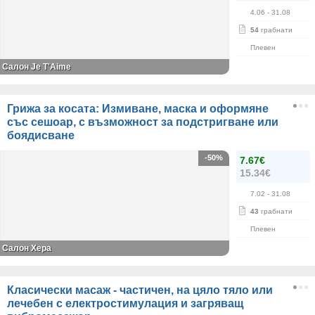
4.06
- 31.08
54
грабнати
Плевен
Салон Je T'Aime
Грижа за косата: Измиване, маска и оформяне
със сешоар, с възможност за подстригване или
боядисване
-50%
7.67€
15.34€
7.02
- 31.08
43
грабнати
Плевен
Салон Хера
Класически масаж - частичен, на цяло тяло или
лечебен с електростимулация и загряващ