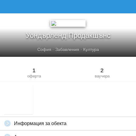
Уондърленд Продакшънс
София
·
Забавления
·
Култура
1
2
оферта
ваучера
Информация за обекта