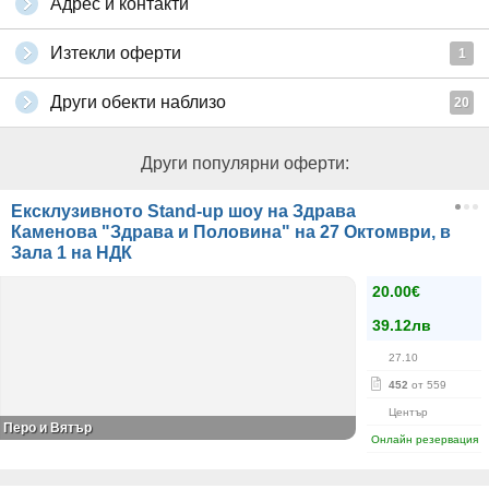
Адрес и контакти
Изтекли оферти
1
Други обекти наблизо
20
Други популярни оферти:
Ексклузивното Stand-up шоу на Здрава
Каменова "Здрава и Половина" на 27 Октомври, в
Зала 1 на НДК
20.00€
39.12лв
27.10
452
от 559
Център
Перо и Вятър
Онлайн резервация