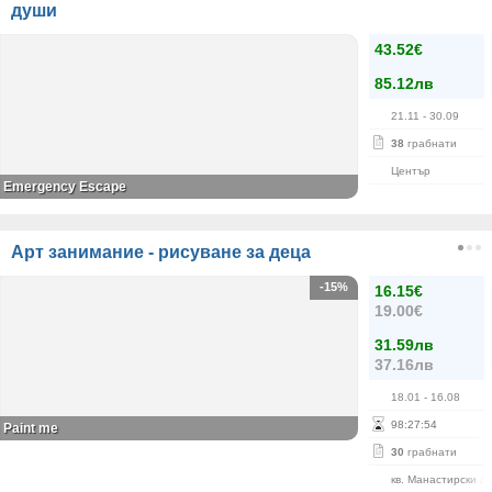
души
43.52€
85.12лв
21.11
- 30.09
38
грабнати
Център
Emergency Escape
Арт занимание - рисуване за деца
-15%
16.15€
19.00€
31.59лв
37.16лв
18.01
- 16.08
98
:
27
:
53
Paint me
30
грабнати
кв. Манастирски Л