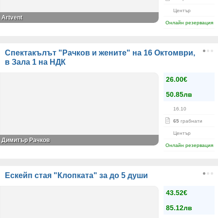
Център
Artvent
Онлайн резервация
Спектакълът "Рачков и жените" на 16 Октомври,
в Зала 1 на НДК
26.00€
50.85лв
16.10
65
грабнати
Център
Димитър Рачков
Онлайн резервация
Ескейп стая "Клопката" за до 5 души
43.52€
85.12лв