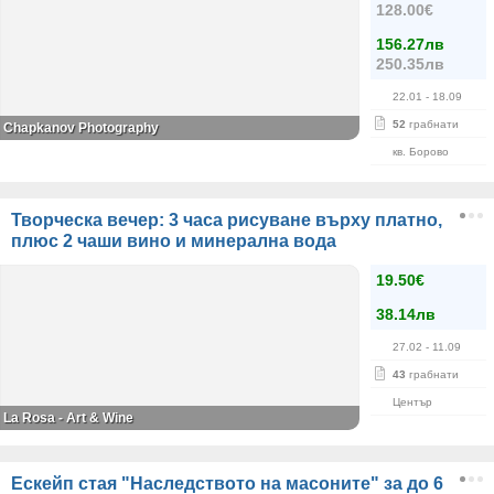
128.00€
156.27лв
250.35лв
22.01
- 18.09
52
грабнати
Chapkanov Photography
кв. Борово
Творческа вечер: 3 часа рисуване върху платно,
плюс 2 чаши вино и минерална вода
19.50€
38.14лв
27.02
- 11.09
43
грабнати
Център
La Rosa - Art & Wine
Ескейп стая "Наследството на масоните" за до 6