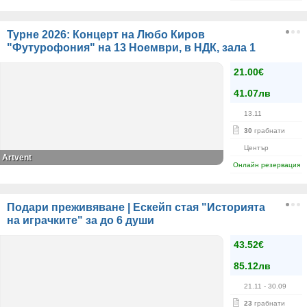
Турне 2026: Концерт на Любо Киров
"Футурофония" на 13 Ноември, в НДК, зала 1
21.00€
41.07лв
13.11
30
грабнати
Център
Artvent
Онлайн резервация
Подари преживяване | Ескейп стая "Историята
на играчките" за до 6 души
43.52€
85.12лв
21.11
- 30.09
23
грабнати