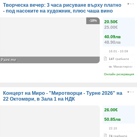
Творческа вечер: 3 часа рисуване върху платно
- под насоките на художник, плюс чаша вино
-18%
20.50€
25.00€
40.09лв
48.90лв
16.01
- 10.09
147
грабнати
Paint me
кв. Манастирски Л
Онлайн резервация
Концерт на Миро - "Миротворци - Турне 2026" на
22 Октомври, в Зала 1 на НДК
26.00€
50.85лв
22.10
74
грабнати