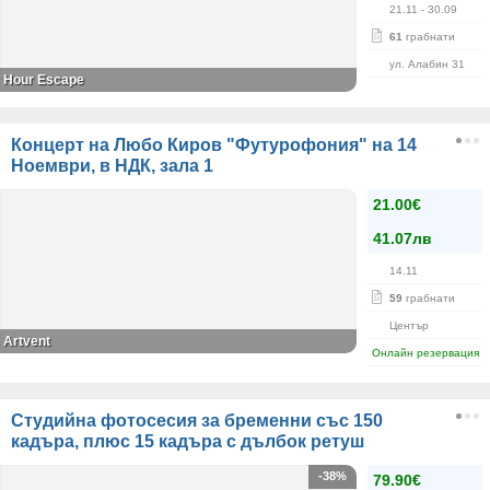
21.11
- 30.09
61
грабнати
ул. Алабин 31
Hour Escape
Концерт на Любо Киров "Футурофония" на 14
Ноември, в НДК, зала 1
21.00€
41.07лв
14.11
59
грабнати
Център
Artvent
Онлайн резервация
Студийна фотосесия за бременни със 150
кадъра, плюс 15 кадъра с дълбок ретуш
-38%
79.90€