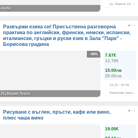
ул. Лавеле 16 - в 
Atelie
Развържи езика си! Присъствена разговорна
практика по английски, френски, немски, испански,
италиански, гръцки и руски език в Зала "Парк" -
Борисова градина
-40%
7.67€
12.78€
15.00лв
25.00лв
24.10
- 30.09
Борисова градина
УЦ Мария Луиза
Рисуване с въглен, пръсти, кафе или вино,
плюс чаша вино
19.00€