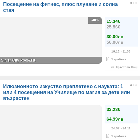
Посещение на фитнес, плюс плуване и солна
стая
-40%
15.34€
25.56€
30.00лв
50.00лв
16.12
- 11.09
1
грабнат
Silver City Pool&Fit
кв. Кръстова Вада
Илюзионното изкуство преплетено с науката: 1
или 4 посещения на Училище по магия за дете или
възрастен
33.23€
64.99лв
24.02
- 24.11
1
грабнат