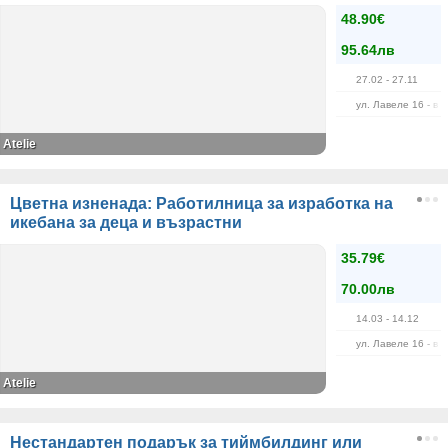
48.90€
95.64лв
27.02
- 27.11
ул. Лавеле 16 - в 
Atelie
Цветна изненада: Работилница за изработка на
икебана за деца и възрастни
35.79€
70.00лв
14.03
- 14.12
ул. Лавеле 16 - в 
Atelie
Нестандартен подарък за тиймбилдинг или