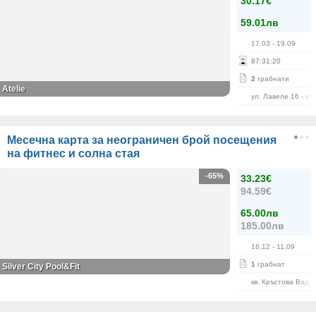
30.17€
59.01лв
17.03
- 19.09
87
:
31
:
20
2
грабнати
Atelie
ул. Лавеле 16 - в 
Месечна карта за неограничен брой посещения
на фитнес и солна стая
-65%
33.23€
94.59€
65.00лв
185.00лв
16.12
- 11.09
1
грабнат
Silver City Pool&Fit
кв. Кръстова Вада