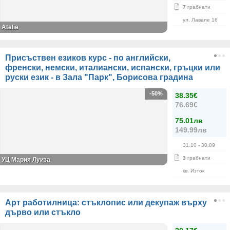
7
грабнати
ул. Лавале 16
Atelie
Присъствен езиков курс - по английски,
френски, немски, италиански, испански, гръцки или
руски език - в Зала "Парк", Борисова градина
-50%
38.35€
76.69€
75.01лв
149.99лв
31.10
- 30.09
3
грабнати
УЦ Мария Луиза
кв. Изток
Арт работилница: стъклопис или декупаж върху
дърво или стъкло