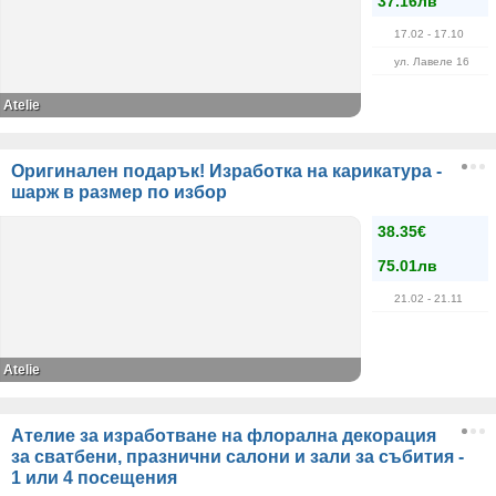
37.16лв
17.02
- 17.10
ул. Лавеле 16
Atelie
Оригинален подарък! Изработка на карикатура -
шарж в размер по избор
38.35€
75.01лв
21.02
- 21.11
Atelie
Ателие за изработване на флорална декорация
за сватбени, празнични салони и зали за събития -
1 или 4 посещения