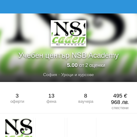
Учебен център NSB Academy
5.00
от 2 оценки
София
·
Уроци и курсове
3
13
8
495
€
оферти
фена
ваучера
968
лв.
спестени