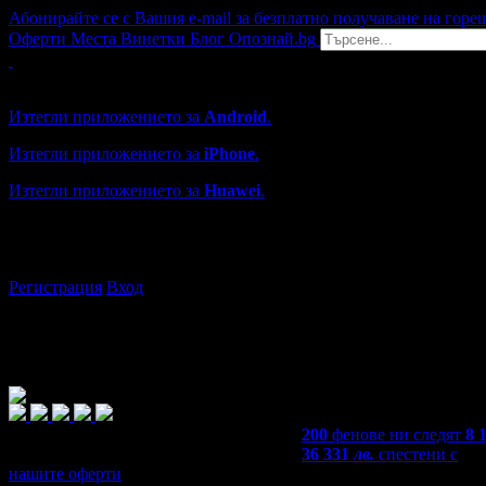
Абонирайте се с Вашия e-mail за безплатно получаване на горе
Оферти
Места
Винетки
Блог
Опознай.bg
Grabo мобилна версия
Изтегли приложението за
Android
.
Изтегли приложението за
iPhone
.
Изтегли приложението за
Huawei
.
...или отвори
grabo.bg
Регистрация
Вход
200
фенове ни следят
8 
36 331
лв.
спестени с
нашите оферти