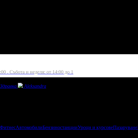
 Събота и неделя: от 14:00 до 1
:00 . Събота и неделя: от 14:00 до 1
Здравка
Aleksandra
 Фитнес
Автомобили
Бензиностанции
Уроци и курсове
Пазаруване