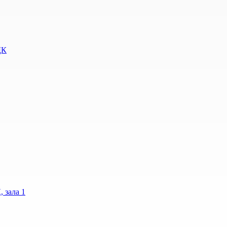
ДК
 зала 1