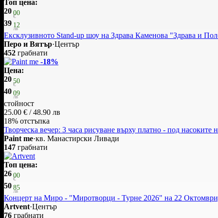
Топ цена:
20
00
€
39
12
лв
Ексклузивното Stand-up шоу на Здрава Каменова "Здрава и Пол
Перо и Вятър
·
Център
452
грабнати
-18%
Цена:
20
50
€
40
09
лв
стойност
25.00 € / 48.90 лв
18% отстъпка
Творческа вечер: 3 часа рисуване върху платно - под насоките
Paint me
·
кв. Манастирски Ливади
147
грабнати
Топ цена:
26
00
€
50
85
лв
Концерт на Миро - "Миротворци - Турне 2026" на 22 Октомври
Artvent
·
Център
76
грабнати