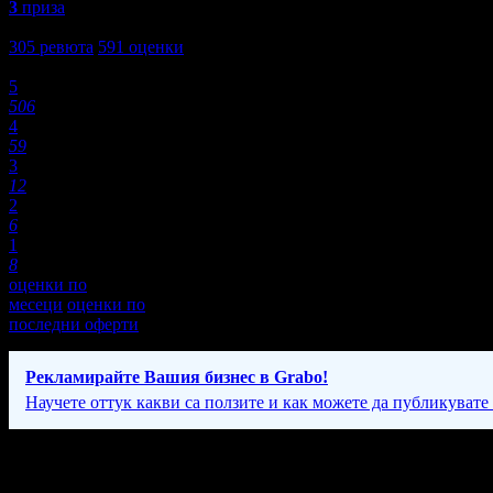
3
приза
4,8
305
ревюта
591
оценки
Оценки:
5
506
4
59
3
12
2
6
1
8
оценки по
месеци
оценки по
последни оферти
Рекламирайте Вашия бизнес в Grabo!
Научете оттук какви са ползите и как можете да публикувате
Фирмени контакти