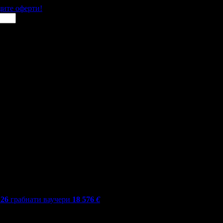
щите оферти!
126
грабнати ваучери
18 576
€