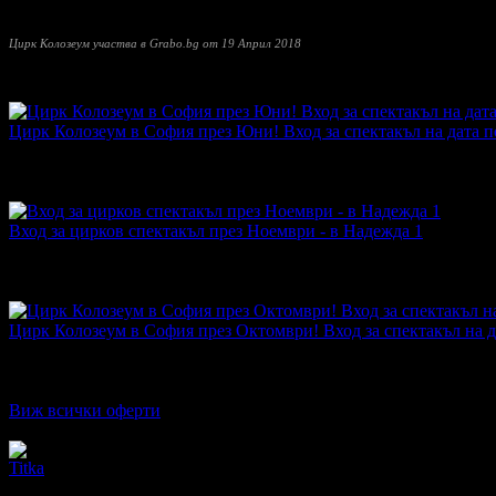
За да се убедите в горенаписаното, заповядайте под купола на
Цирк Колозеум участва в Grabo.bg от 19 Април 2018
Прочети още
Най-нови оферти от Цирк Колозеум:
Цирк Колозеум в София през Юни! Вход за спектакъл на дата по
Топ цена:
5.11€/10.00лв
·
141
·
41
·
1956
01.06.2021г
·
17
·
4.9
Вход за цирков спектакъл през Ноември - в Надежда 1
Топ цена:
5.11€/10.00лв
·
59
·
22
·
1579
07.11.2020г
·
20
·
4.7
Цирк Колозеум в София през Октомври! Вход за спектакъл на да
Топ цена:
5.11€/10.00лв
·
155
·
54
·
2361
01.10.2020г
·
30
·
4.6
Виж всички оферти
Отзиви от клиенти:
Titka
Страхотен спектакъл. Ние гледахме представлението два пъти. 