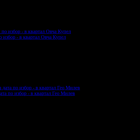
 цирк
Колозеум
!"
 избор - в квартал Овча Купел
та по избор - в квартал Гео Милев
Препоръчвам го горещо за деца и възрастни!