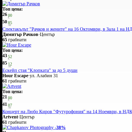
Топ цена:
26
00
€
50
85
лв
Спектакълът "Рачков и жените" на 16 Октомври, в Зала 1 на Н
Димитър Рачков
·
Център
65
грабнати
Топ цена:
43
52
€
85
12
лв
Ескейп стая "Клопката" за до 5 души
Hour Escape
·
ул. Алабин 31
61
грабнати
Топ цена:
21
00
€
41
07
лв
Концерт на Любо Киров "Футурофония" на 14 Ноември, в НДК,
Artvent
·
Център
61
грабнати
-38%