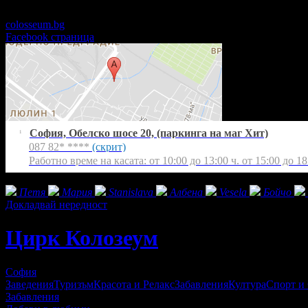
Работно време на касата: от 10:00 до 13:00 ч. от 15:00 до 18:00 .
colosseum.bg
Facebook страница
София, Обелско шосе 20, (паркинга на маг Хит)
1
087 82* ****
(скрит)
Работно време на касата: от 10:00 до 13:00 ч. от 15:00 до 18
Фенове на Цирк Колозеум
Петя
Мария
Stanislava
Албена
Vesela
Бойчо
Докладвай нередност
Цирк Колозеум
София
Заведения
Туризъм
Красота и Релакс
Забавления
Култура
Спорт и
Забавления