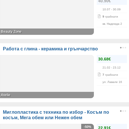
40.90€
10.07
- 30.09
9
грабнати
кв. Надежда 2
Beauty Zone
Работа с глина - керамика и грънчарство
30.68€
21.02
- 23.12
7
грабнати
ул. Лавале 16
Atelie
Миглопластика с техника по избор - Косъм по
косъм, Мега обем или Нежен обем
-50%
22.91€