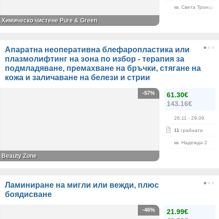
кв. Света Троица
Химическо чистене Pure & Green
Апаратна неоперативна блефаропластика или
плазмолифтинг на зона по избор - терапия за
подмладяване, премахване на бръчки, стягане на
кожа и заличаване на белези и стрии
-57%
61.30€
143.16€
26.11
- 29.09
11
грабнати
кв. Надежда 2
Beauty Zone
Ламиниране на мигли или вежди, плюс
боядисване
-46%
21.99€