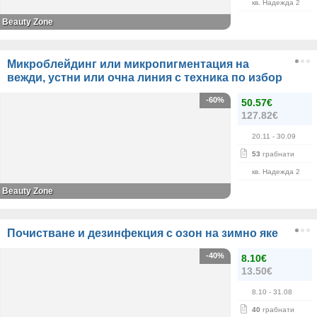
кв. Надежда 2
Beauty Zone
Микроблейдинг или микропигментация на
вежди, устни или очна линия с техника по избор
-60%
50.57€
127.82€
20.11
- 30.09
53
грабнати
кв. Надежда 2
Beauty Zone
Почистване и дезинфекция с озон на зимно яке
-40%
8.10€
13.50€
8.10
- 31.08
40
грабнати