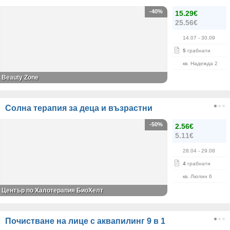
-40%
15.29€
25.56€
14.07
- 30.09
5
грабнати
кв. Надежда 2
Beauty Zone
Солна терапия за деца и възрастни
-50%
2.56€
5.11€
28.04
- 29.08
4
грабнати
кв. Люлин 6
Център по Халотерапия БиоХелт
Почистване на лице с аквапилинг 9 в 1