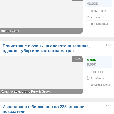
46.02€
10.07
- 30.09
6
грабнати
кв. Надежда 2
Beauty Zone
Почистване с озон - на олекотена завивка,
одеяло, губер или калъф за матрак
-40%
4.80€
8.00€
8.10
- 31.08
6
грабнати
кв. Света Троица
Химическо чистене Pure & Green
Изследване с биоскенер на 225 здравни
показателя