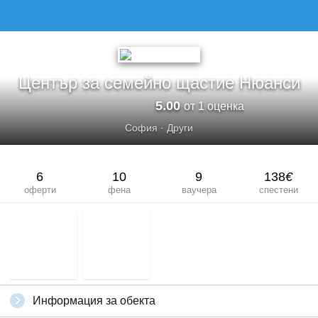
Център за семейно щастие Нюанси
5.00
от 1 оценка
София
·
Други
6
10
9
138
€
оферти
фена
ваучера
спестени
Информация за обекта