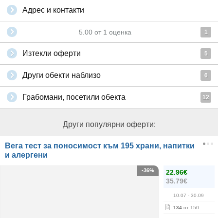
Адрес и контакти
5.00
от
1
оценка
1
Изтекли оферти
5
Други обекти наблизо
6
Грабомани, посетили обекта
12
Други популярни оферти:
Вега тест за поносимост към 195 храни, напитки
и алергени
-36%
22.96€
35.79€
10.07
- 30.09
134
от 150