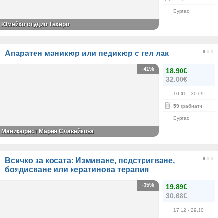
Бургас
Юмейхо студио Тахиро
Апаратен маникюр или педикюр с гел лак
-41%
18.90€
32.00€
10.01
- 30.09
59
грабнати
Бургас
Маникюрист Мария Славейкова
Всичко за косата: Измиване, подстригване,
боядисване или кератинова терапия
-35%
19.89€
30.68€
17.12
- 29.10