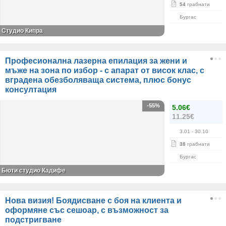
54
грабнати
Бургас
Студио Кипра
Професионална лазерна епилация за жени и
мъже на зона по избор - с апарат от висок клас, с
вградена обезболяваща система, плюс бонус
консултация
-55%
5.06€
11.25€
3.01
- 30.10
38
грабнати
Бургас
Бюти студио Кадифе
Нова визия! Боядисване с боя на клиента и
оформяне със сешоар, с възможност за
подстригване