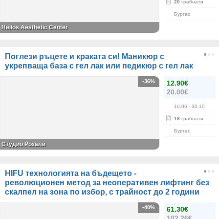
20
грабнати
Бургас
Helios Aesthetic Center
Поглези ръцете и краката си! Маникюр с
укрепваща база с гел лак или педикюр с гел лак
-36%
12.90€
20.00€
10.06
- 30.10
18
грабнати
Бургас
Студио Розали
HIFU технологията на бъдещето -
революционен метод за неоперативен лифтинг без
скалпел на зона по избор, с трайност до 2 години
-40%
61.30€
102.26€