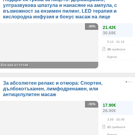
ултразвукова шпатула и нанасяне на ампула, с
възможност за ензимен пилинг, LED терапия и
кислородна инфузия и бонус масаж на лице
-30%
21.42€
30.68€
5.12
- 31.10
26
грабнати
Бургас
Косара естетик
За абсолютен релакс и отмора: Спортен,
дълбокотъканен, лимфодренажен, или
антицелулитен масаж
-31%
17.90€
26.00€
3.06
- 30.09
21
грабнати
Бургас