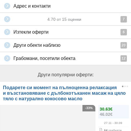
Адрес и контакти
4.70
от
15
оценки
7
Изтекли оферти
6
Други обекти наблизо
20
Грабомани, посетили обекта
12
Други популярни оферти:
Подарете си момент на пълноценна релаксация
и възстановяване с дълбокотъканен масаж на цяло
тяло с натурално кокосово масло
-33%
30.63€
46.02€
27.11
- 30.09
64
грабнати