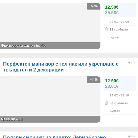
-50%
12.90€
25.56€
28.01
- 30.09
31
грабнати
Бургас
Фризьорски салон Estilo
Перфектен маникюр с гел лак или укрепване с
твърд гел и 2 декорации
-44%
12.90€
23.01€
14.02
- 31.10
30
грабнати
Бургас
Nails by A.G
Подари си грижа за лицето: Дермабразио,