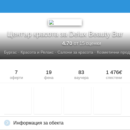
ЦЕНТЪР КРАСОТА ЗА DELUX BEAUTY BAR
Център красота за Delux Beauty Bar
4.70
от 15 оценки
Бургас
·
Красота и Релакс
·
Салони за красота
·
Козметични прод
7
19
83
1 476
€
оферти
фена
ваучера
спестени
Информация за обекта