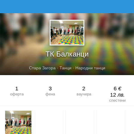
ТК БАЛКАНЦИ
ТК Балканци
Стара Загора
·
Танци
·
Народни танци
1
3
2
6
€
оферта
фена
ваучера
12
лв.
спестени