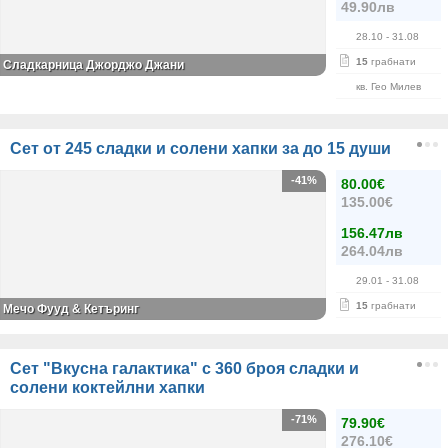
49.90лв
28.10
- 31.08
15
грабнати
Сладкарница Джорджо Джани
кв. Гео Милев
Сет от 245 сладки и солени хапки за до 15 души
-41%
80.00€
135.00€
156.47лв
264.04лв
29.01
- 31.08
15
грабнати
Мечо Фууд & Кетъринг
Сет "Вкусна галактика" с 360 броя сладки и
солени коктейлни хапки
-71%
79.90€
276.10€