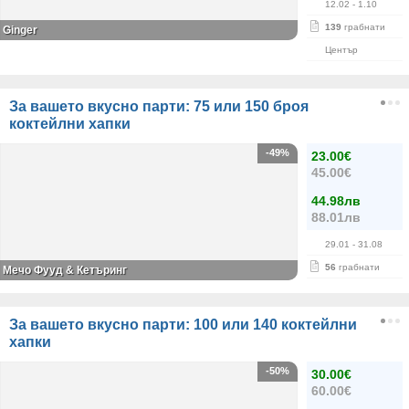
12.02
- 1.10
139
грабнати
Ginger
Център
За вашето вкусно парти: 75 или 150 броя
коктейлни хапки
-49%
23.00€
45.00€
44.98лв
88.01лв
29.01
- 31.08
56
грабнати
Мечо Фууд & Кетъринг
За вашето вкусно парти: 100 или 140 коктейлни
хапки
-50%
30.00€
60.00€