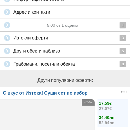
Адрес и контакти
5.00
от
1
оценка
1
Изтекли оферти
3
Други обекти наблизо
5
Грабомани, посетили обекта
8
Други популярни оферти:
С вкус от Изтока! Суши сет по избор
-35%
17.59€
27.07€
34.40лв
52.94лв