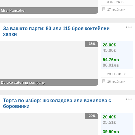
3.02
- 26.09
17
грабнати
Mrs. Pancake
За вашето парти: 80 или 115 броя коктейлни
хапки
-38%
28.00€
45.00€
54.76лв
88.01лв
29.01
- 31.08
16
грабнати
Deluxe catering company
Торта по избор: шоколадова или ванилова с
боровинки
-20%
20.40€
25.51€
39.90лв