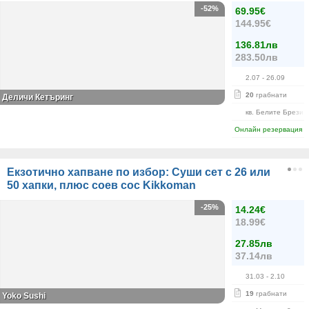
-52%
69.95€
144.95€
136.81лв
283.50лв
2.07
- 26.09
20
грабнати
Деличи Кетъринг
кв. Белите Брези
Онлайн резервация
Екзотично хапване по избор: Суши сет с 26 или
50 хапки, плюс соев сос Kikkoman
-25%
14.24€
18.99€
27.85лв
37.14лв
31.03
- 2.10
19
грабнати
Yoko Sushi