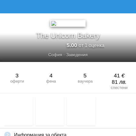
THE UNICORN BAKERY
The Unicorn Bakery
5.00
от 1 оценка
София
·
Заведения
3
4
5
41
€
оферти
фена
ваучера
81
лв.
спестени
Информация за обекта