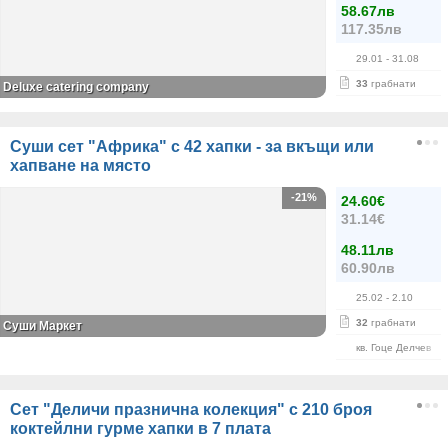
58.67лв
117.35лв
29.01
- 31.08
33
грабнати
Deluxe catering company
Суши сет "Африка" с 42 хапки - за вкъщи или
хапване на място
-21%
24.60€
31.14€
48.11лв
60.90лв
25.02
- 2.10
32
грабнати
Суши Маркет
кв. Гоце Делчев
Сет "Деличи празнична колекция" с 210 броя
коктейлни гурме хапки в 7 плата