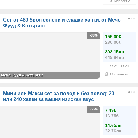
кв. Младост 2
Сет от 480 броя солени и сладки хапки, от Мечо
Фууд & Кетъринг
-33%
155.00€
230.00€
303.15лв
449.84лв
29.01
- 31.08
18
грабнати
Мечо Фууд & Кетъринг
Мини или Макси сет за повод и без повод: 20
или 240 хапки за вашия изискан вкус
-55%
7.49€
16.75€
14.65лв
32.76лв