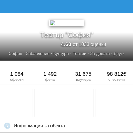
ТЕАТЪР &QUOT;СОФИЯ&QUOT;
Театър "София"
4.60
от 1033 оценки
София
·
Забавления
·
Култура
·
Театри
·
За децата
·
Други
1 084
1 492
31 675
98 812
€
оферти
фена
ваучера
спестени
Информация за обекта