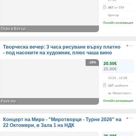
467
от 559
Център
Онлайн резервация
Перо и Вятър
Творческа вечер: 3 часа рисуване върху платно
- под насоките на художник, плюс чаша вино
-18%
20.50€
25.00€
16.01
- 10.09
147
грабнати
кв. Манастирски Л
Онлайн резервация
Paint me
Концерт на Миро - "Миротворци - Турне 2026" на
22 Октомври, в Зала 1 на НДК