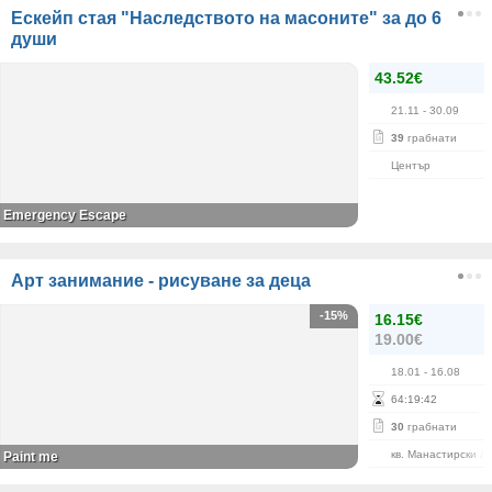
Ескейп стая "Наследството на масоните" за до 6
души
43.52€
21.11
- 30.09
39
грабнати
Център
Emergency Escape
Арт занимание - рисуване за деца
-15%
16.15€
19.00€
18.01
- 16.08
64
:
19
:
42
30
грабнати
кв. Манастирски Л
Paint me