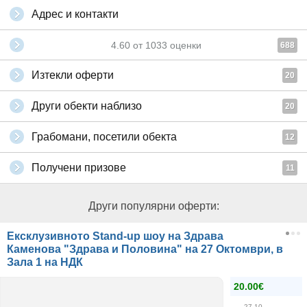
Адрес и контакти
4.60
от
1033
оценки
688
Изтекли оферти
20
Други обекти наблизо
20
Грабомани, посетили обекта
12
Получени призове
11
Други популярни оферти:
Ексклузивното Stand-up шоу на Здрава
Каменова "Здрава и Половина" на 27 Октомври, в
Зала 1 на НДК
20.00€
27.10