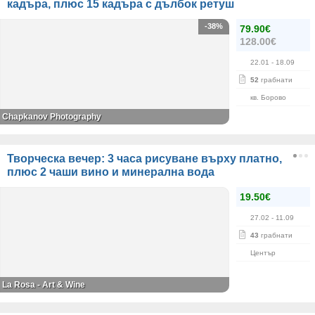
кадъра, плюс 15 кадъра с дълбок ретуш
-38%
79.90€
128.00€
22.01
- 18.09
52
грабнати
кв. Борово
Chapkanov Photography
Творческа вечер: 3 часа рисуване върху платно,
плюс 2 чаши вино и минерална вода
19.50€
27.02
- 11.09
43
грабнати
Център
La Rosa - Art & Wine