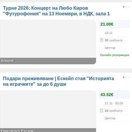
Турне 2026: Концерт на Любо Киров
"Футурофония" на 13 Ноември, в НДК, зала 1
21.00€
13.11
30
грабнати
Център
Онлайн резервация
Artvent
Подари преживяване | Ескейп стая "Историята
на играчките" за до 6 души
43.52€
21.11
- 30.09
24
грабнати
Център
Emergency Escape