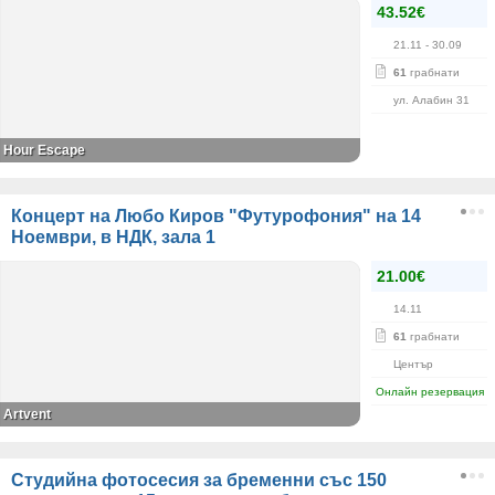
43.52€
21.11
- 30.09
61
грабнати
ул. Алабин 31
Hour Escape
Концерт на Любо Киров "Футурофония" на 14
Ноември, в НДК, зала 1
21.00€
14.11
61
грабнати
Център
Онлайн резервация
Artvent
Студийна фотосесия за бременни със 150