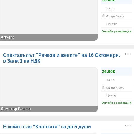
26.00€
22.10
81
грабнати
Център
Онлайн резервация
Artvent
Спектакълът "Рачков и жените" на 16 Октомври,
в Зала 1 на НДК
26.00€
16.10
65
грабнати
Център
Онлайн резервация
Димитър Рачков
Ескейп стая "Клопката" за до 5 души