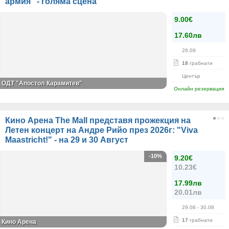
армия" - голяма сцена
9.00€
17.60лв
26.09
18
грабнати
Център
ОДТ "Апостол Карамитев"
Онлайн резервация
Кино Арена The Mall представя прожекция на
Летен концерт на Андре Рийо през 2026г: "Viva
Maastricht!" - на 29 и 30 Август
-10%
9.20€
10.23€
17.99лв
20.01лв
29.08
- 30.08
17
грабнати
Кино Арена