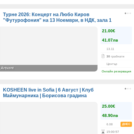
Турне 2026: Концерт на Любо Киров
"Футурофония" на 13 Ноември, в НДК, зала 1
21.00€
41.07лв
13.11
30
грабнати
Център
Artvent
Онлайн резервация
KOSHEEN live in Sofia | 6 Август | Клуб
Маймунарника | Борисова градина
25.00€
48.90лв
ДНЕС
6.08
15
:
00
:
57