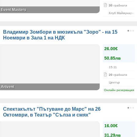
30
грабнати
Event Masters
Клуб Маймунарни
Владимир Зомбори в мюзикъла "Зоро" - на 15
Ноември в Зала 1 на НДК
26.00€
50.85лв
15.11
20
грабнати
Център
Artvent
Онлайн резервация
Спектакълът "Пътуване до Марс" на 26
Октомври, в Театър "Сълза и смях"
16.00€
31.29лв