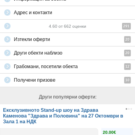
Адрес и контакти
4.60
от
662
оценки
291
Изтекли оферти
20
Други обекти наблизо
20
Грабомани, посетили обекта
12
Получени призове
10
Други популярни оферти:
Ексклузивното Stand-up шоу на Здрава
Каменова "Здрава и Половина" на 27 Октомври в
Зала 1 на НДК
20.00€