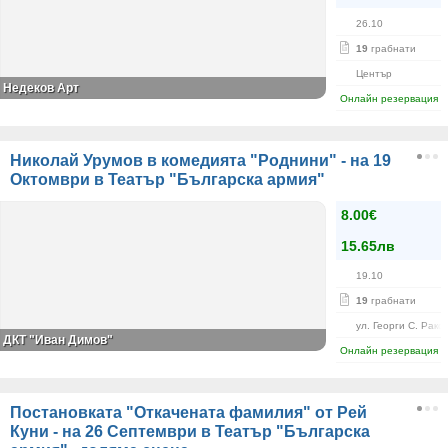
26.10
19
грабнати
Център
Недеков Арт
Онлайн резервация
Николай Урумов в комедията "Роднини" - на 19
Октомври в Театър "Българска армия"
8.00€
15.65лв
19.10
19
грабнати
ул. Георги С. Рако
ДКТ "Иван Димов"
Онлайн резервация
Постановката "Откачената фамилия" от Рей
Куни - на 26 Септември в Театър "Българска