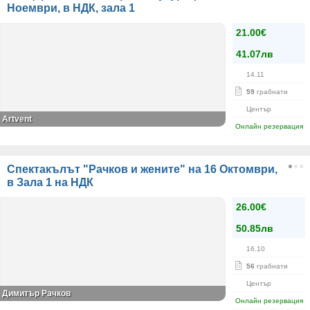
Ноември, в НДК, зала 1
21.00€
41.07лв
14.11
59
грабнати
Център
Artvent
Онлайн резервация
Спектакълът "Рачков и жените" на 16 Октомври,
в Зала 1 на НДК
26.00€
50.85лв
16.10
56
грабнати
Център
Димитър Рачков
Онлайн резервация