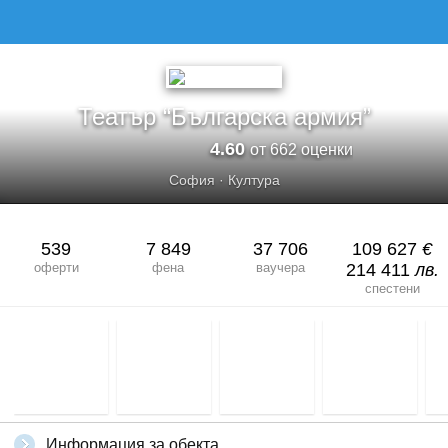
Театър “Българска армия”
4.60
от 662 оценки
София
·
Култура
539
7 849
37 706
109 627
€
оферти
фена
ваучера
214 411
лв.
спестени
Информация за обекта