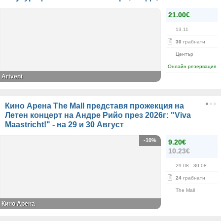
21.00€
13.11
30
грабнати
Център
Онлайн резервация
Artvent
Кино Арена The Mall представя прожекция на
Летен концерт на Андре Рийо през 2026г: "Viva
Maastricht!" - на 29 и 30 Август
-10%
9.20€
10.23€
29.08
- 30.08
24
грабнати
The Mall
Кино Арена