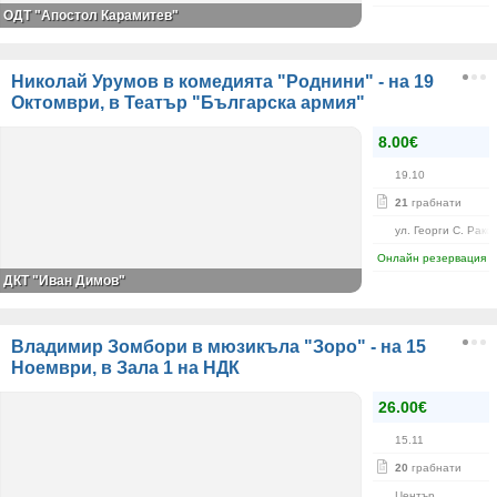
ОДТ "Апостол Карамитев"
Николай Урумов в комедията "Роднини" - на 19
Октомври, в Театър "Българска армия"
8.00€
19.10
21
грабнати
ул. Георги С. Рако
Онлайн резервация
ДКТ "Иван Димов"
Владимир Зомбори в мюзикъла "Зоро" - на 15
Ноември, в Зала 1 на НДК
26.00€
15.11
20
грабнати
Център