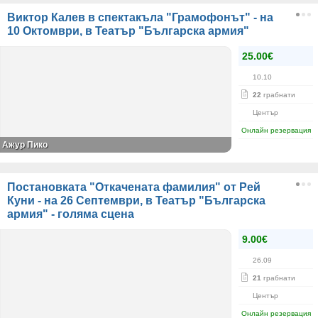
Виктор Калев в спектакъла "Грамофонът" - на
10 Октомври, в Театър "Българска армия"
25.00€
10.10
22
грабнати
Център
Онлайн резервация
Ажур Пико
Постановката "Откачената фамилия" от Рей
Куни - на 26 Септември, в Театър "Българска
армия" - голяма сцена
9.00€
26.09
21
грабнати
Център
Онлайн резервация