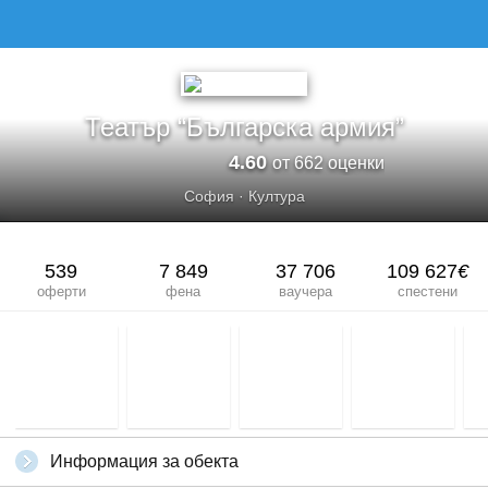
Театър “Българска армия”
4.60
от 662 оценки
София
·
Култура
539
7 849
37 706
109 627
€
оферти
фена
ваучера
спестени
Информация за обекта