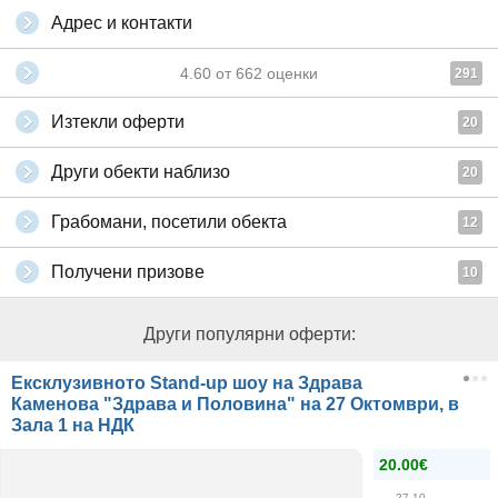
Адрес и контакти
4.60
от
662
оценки
291
Изтекли оферти
20
Други обекти наблизо
20
Грабомани, посетили обекта
12
Получени призове
10
Други популярни оферти:
Ексклузивното Stand-up шоу на Здрава
Каменова "Здрава и Половина" на 27 Октомври, в
Зала 1 на НДК
20.00€
27.10