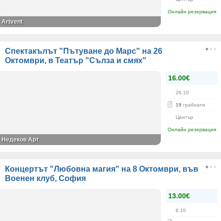
Онлайн резервация
Artvent
Спектакълът "Пътуване до Марс" на 26
Октомври, в Театър "Сълза и смях"
16.00€
26.10
19
грабнати
Център
Онлайн резервация
Недеков Арт
Концертът "Любовна магия" на 8 Октомври, във
Военен клуб, София
13.00€
8.10