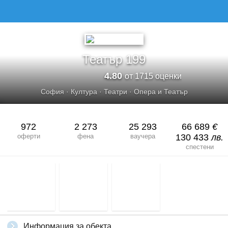
Театър 199
4.80
от 1715 оценки
София
·
Култура
·
Театри
·
Опера и Театър
972
2 273
25 293
66 689
€
оферти
фена
ваучера
130 433
лв.
спестени
Информация за обекта