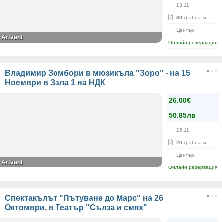
13.11
30
грабнати
Център
Artvent
Онлайн резервация
Владимир Зомбори в мюзикъла "Зоро" - на 15
Ноември в Зала 1 на НДК
26.00€
50.85лв
15.11
20
грабнати
Център
Artvent
Онлайн резервация
Спектакълът "Пътуване до Марс" на 26
Октомври, в Театър "Сълза и смях"