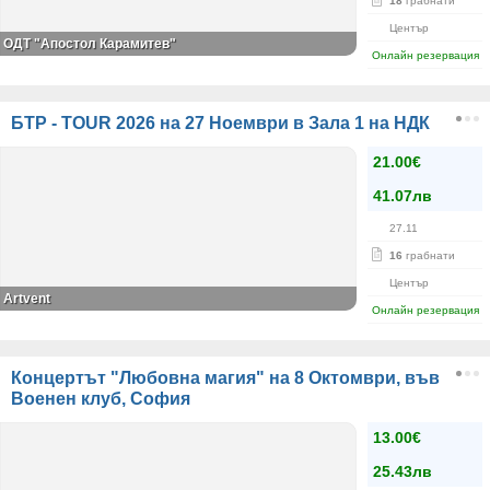
18
грабнати
Център
ОДТ "Апостол Карамитев"
Онлайн резервация
БТР - TOUR 2026 на 27 Ноември в Зала 1 на НДК
21.00€
41.07лв
27.11
16
грабнати
Център
Artvent
Онлайн резервация
Концертът "Любовна магия" на 8 Октомври, във
Военен клуб, София
13.00€
25.43лв