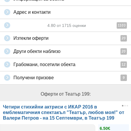
Адрес и контакти
4.80
от
1715
оценки
1103
Изтекли оферти
20
Други обекти наблизо
20
Грабомани, посетили обекта
12
Получени призове
9
Оферти от Театър 199:
Четири стихийни актриси с ИКАР 2016 в
емблематичния спектакъл "Театър, любов моя!" от
Валери Петров - на 15 Септември, в Театър 199
6.50€