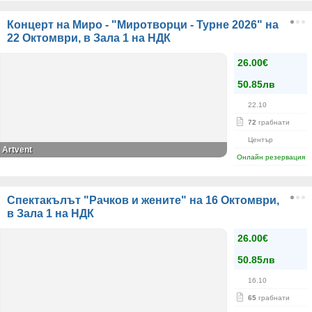
Концерт на Миро - "Миротворци - Турне 2026" на
22 Октомври, в Зала 1 на НДК
26.00€
50.85лв
22.10
72
грабнати
Център
Artvent
Онлайн резервация
Спектакълът "Рачков и жените" на 16 Октомври,
в Зала 1 на НДК
26.00€
50.85лв
16.10
65
грабнати