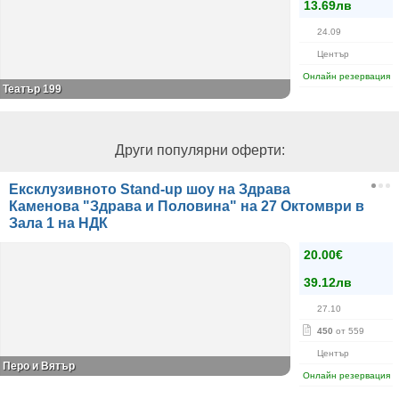
13.69лв
24.09
Център
Онлайн резервация
Театър 199
Други популярни оферти:
Ексклузивното Stand-up шоу на Здрава
Каменова "Здрава и Половина" на 27 Октомври в
Зала 1 на НДК
20.00€
39.12лв
27.10
450
от 559
Център
Перо и Вятър
Онлайн резервация