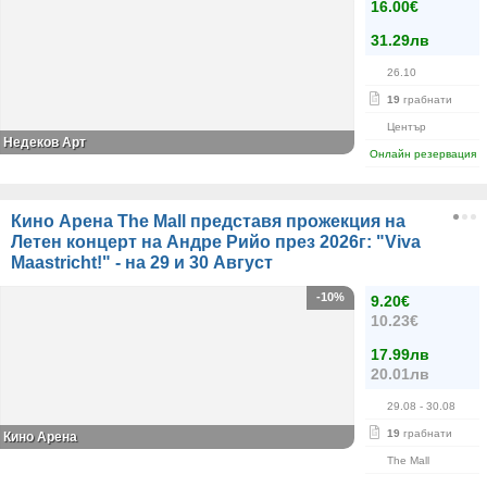
16.00€
31.29лв
26.10
19
грабнати
Център
Недеков Арт
Онлайн резервация
Кино Арена The Mall представя прожекция на
Летен концерт на Андре Рийо през 2026г: "Viva
Maastricht!" - на 29 и 30 Август
-10%
9.20€
10.23€
17.99лв
20.01лв
29.08
- 30.08
19
грабнати
Кино Арена
The Mall