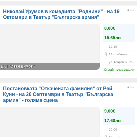
Николай Урумов в комедията "Роднини" - на 19
Октомври в Театър "Българска армия"
8.00€
15.65лв
19.10
19
грабнати
ул. Георги С. Рако
ДКТ "Иван Димов"
Онлайн резервация
Постановката "Откачената фамилия" от Рей
Куни - на 26 Септември в Театър "Българска
армия" - голяма сцена
9.00€
17.60лв
26.09