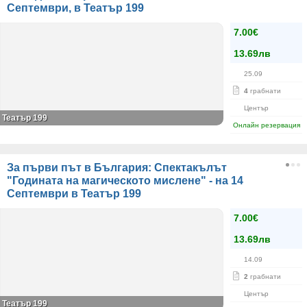
Септември, в Театър 199
7.00€
13.69лв
25.09
4
грабнати
Център
Театър 199
Онлайн резервация
За първи път в България: Спектакълът
"Годината на магическото мислене" - на 14
Септември в Театър 199
7.00€
13.69лв
14.09
2
грабнати
Център
Театър 199