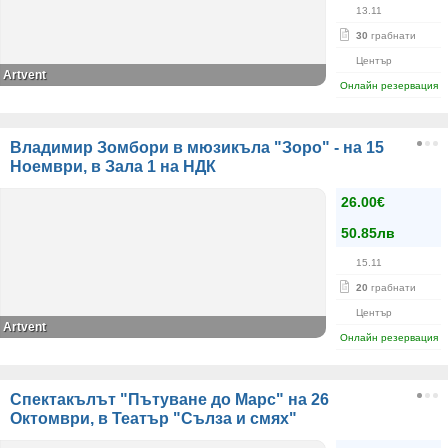
13.11
30
грабнати
Център
Artvent
Онлайн резервация
Владимир Зомбори в мюзикъла "Зоро" - на 15
Ноември, в Зала 1 на НДК
26.00€
50.85лв
15.11
20
грабнати
Център
Artvent
Онлайн резервация
Спектакълът "Пътуване до Марс" на 26
Октомври, в Театър "Сълза и смях"