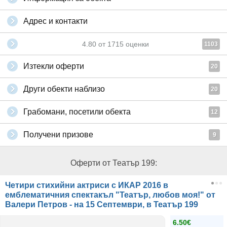
Адрес и контакти
4.80
от
1715
оценки
1103
Изтекли оферти
20
Други обекти наблизо
20
Грабомани, посетили обекта
12
Получени призове
9
Оферти от Театър 199:
Четири стихийни актриси с ИКАР 2016 в
емблематичния спектакъл "Театър, любов моя!" от
Валери Петров - на 15 Септември, в Театър 199
6.50€