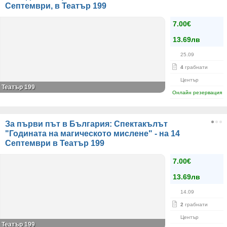
Септември, в Театър 199
7.00€
13.69лв
25.09
4
грабнати
Център
Театър 199
Онлайн резервация
За първи път в България: Спектакълът
"Годината на магическото мислене" - на 14
Септември в Театър 199
7.00€
13.69лв
14.09
2
грабнати
Център
Театър 199