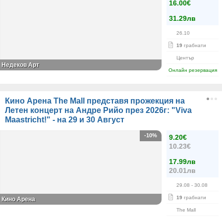
16.00€
31.29лв
26.10
19
грабнати
Център
Недеков Арт
Онлайн резервация
Кино Арена The Mall представя прожекция на
Летен концерт на Андре Рийо през 2026г: "Viva
Maastricht!" - на 29 и 30 Август
-10%
9.20€
10.23€
17.99лв
20.01лв
29.08
- 30.08
19
грабнати
Кино Арена
The Mall