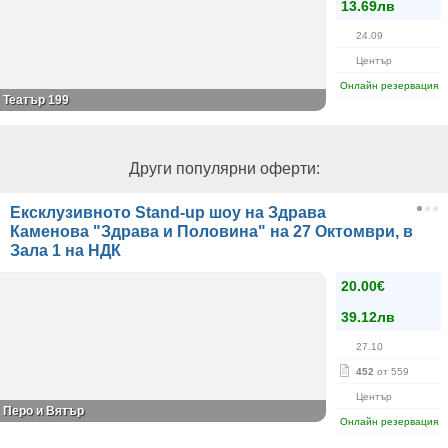
13.69лв
24.09
Център
Онлайн резервация
Театър 199
Други популярни оферти:
Ексклузивното Stand-up шоу на Здрава
Каменова "Здрава и Половина" на 27 Октомври, в
Зала 1 на НДК
20.00€
39.12лв
27.10
452
от 559
Център
Перо и Вятър
Онлайн резервация