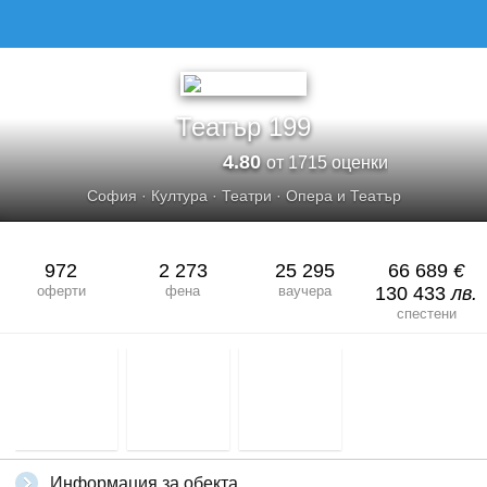
Театър 199
4.80
от 1715 оценки
София
·
Култура
·
Театри
·
Опера и Театър
972
2 273
25 295
66 689
€
оферти
фена
ваучера
130 433
лв.
спестени
Информация за обекта