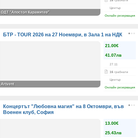
18
грабнати
Център
ОДТ "Апостол Карамитев"
Онлайн резервация
БТР - TOUR 2026 на 27 Ноември, в Зала 1 на НДК
21.00€
41.07лв
27.11
16
грабнати
Център
Artvent
Онлайн резервация
Концертът "Любовна магия" на 8 Октомври, във
Военен клуб, София
13.00€
25.43лв