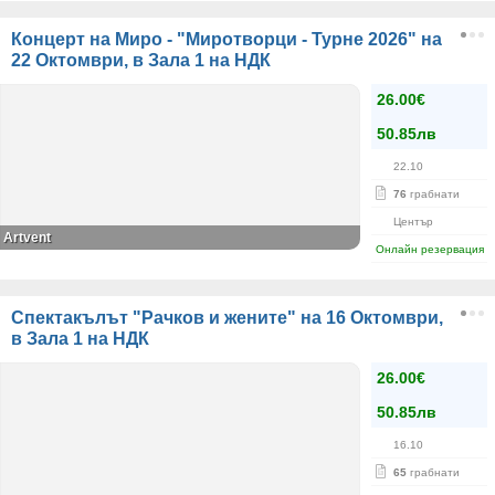
Концерт на Миро - "Миротворци - Турне 2026" на
22 Октомври, в Зала 1 на НДК
26.00€
50.85лв
22.10
76
грабнати
Център
Artvent
Онлайн резервация
Спектакълът "Рачков и жените" на 16 Октомври,
в Зала 1 на НДК
26.00€
50.85лв
16.10
65
грабнати