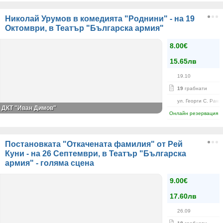
Николай Урумов в комедията "Роднини" - на 19
Октомври, в Театър "Българска армия"
8.00€
15.65лв
19.10
19
грабнати
ул. Георги С. Рако
ДКТ "Иван Димов"
Онлайн резервация
Постановката "Откачената фамилия" от Рей
Куни - на 26 Септември, в Театър "Българска
армия" - голяма сцена
9.00€
17.60лв
26.09