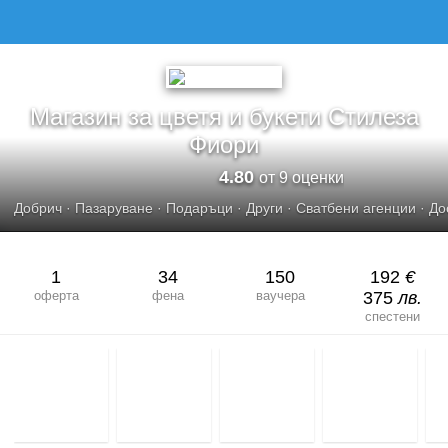
МАГАЗИН ЗА ЦВЕТЯ И БУКЕТИ СТИЛЕЗА ФИОРИ
Магазин за цветя и букети Стилеза
Фиори
4.80
от 9 оценки
Добрич
·
Пазаруване
·
Подаръци
·
Други
·
Сватбени агенции
·
До
1
34
150
192
€
оферта
фена
ваучера
375
лв.
спестени