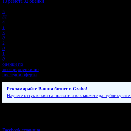
13
ревюта
32
оценки
Оценки:
5
31
4
1
3
0
2
0
1
0
оценки по
месеци
оценки по
последни оферти
Рекламирайте Вашия бизнес в Grabo!
Научете оттук какви са ползите и как можете да публикувате
Фирмени контакти
089 69* ****
(скрит)
Facebook страница