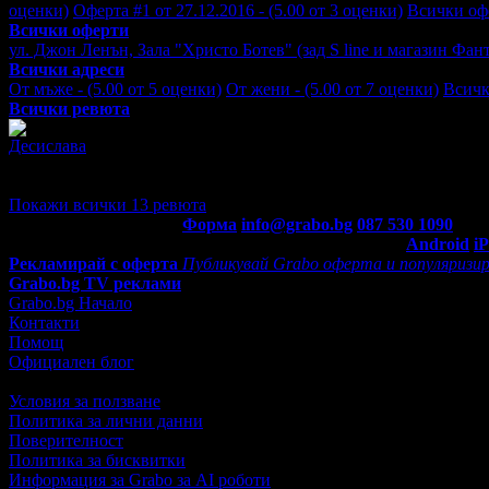
оценки)
Оферта #1 от 27.12.2016 - (5.00 от 3 оценки)
Всички оф
Всички оферти
ул. Джон Ленън, Зала "Христо Ботев" (зад S line и магазин Фан
Всички адреси
От мъже - (5.00 от 5 оценки)
От жени - (5.00 от 7 оценки)
Всичк
Всички ревюта
Десислава
5
Много съм доволна. Истински се забавлявам на всеки урок. Пре
ул. Джон Ленън, Зала "Христо Ботев" (зад S line и магазин Фан
Покажи всички 13 ревюта
Контакти с Grabo.bg:
Форма
info@grabo.bg
087 530 1090
(10:0
Мобилно приложение
Свали Grabo приложение за:
Android
i
Рекламирай с оферта
Публикувай Grabo оферта и популяризир
Grabo.bg TV реклами
Grabo.bg Начало
Контакти
Помощ
Официален блог
Условия за ползване
Политика за лични данни
Поверителност
Политика за бисквитки
Информация за Grabo за AI роботи