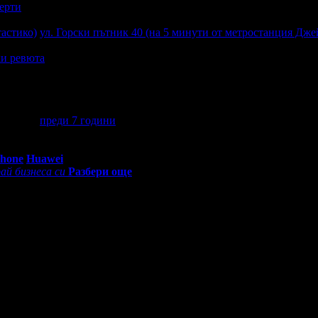
ерти
тастико)
ул. Горски пътник 40 (на 5 минути от метростанция Дже
и ревюта
поръчвам с две ръце :)
тастико)
преди 7 години
·
· Подкрепям това мнение!
0 - 18:30ч)
Phone
Huawei
ай бизнеса си
Разбери още