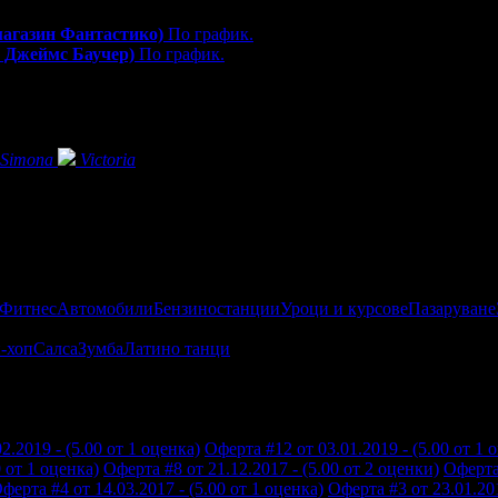
 магазин Фантастико)
По график.
я Джеймс Баучер)
По график.
Simona
Victoria
 Фитнес
Автомобили
Бензиностанции
Уроци и курсове
Пазаруване
-хоп
Салса
Зумба
Латино танци
2.2019 - (5.00 от 1 оценка)
Оферта #12 от 03.01.2019 - (5.00 от 1 
0 от 1 оценка)
Оферта #8 от 21.12.2017 - (5.00 от 2 оценки)
Оферта 
ферта #4 от 14.03.2017 - (5.00 от 1 оценка)
Оферта #3 от 23.01.201