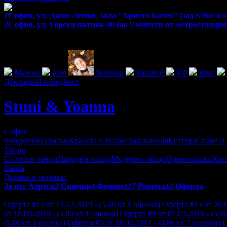
1
София, ул. Джон Ленън, Зала "Христо Ботев" (зад S line и
2
София, ул. Горски пътник 40 (на 5 минути от метростанци
Екстри
Фенове на Stuni & Yoanna
Милена
Ivan
Теодора
Vladimir
Vili
Birol
Докладвай нередност
Stuni & Yoanna
София
Заведения
Туризъм
Красота и Релакс
Забавления
Култура
Спорт и
Танци
Спортни танци
Народни танци
Модерни танци
Ориенталски
Хип
Салса
Добави в любими
За нас
Адреси
2
Снимки
4
Фенове
117
Ревюта
13
Оферти
Отзиви от клиенти за Stuni & Yoanna:
Оферта #14 от 13.12.2019 - (5.00 от 1 оценка)
Оферта #13 от 20.0
от 18.09.2018 - (5.00 от 1 оценка)
Оферта #9 от 07.03.2018 - (5.0
(5.00 от 1 оценка)
Оферта #5 от 18.04.2017 - (4.86 от 7 оценки)
О