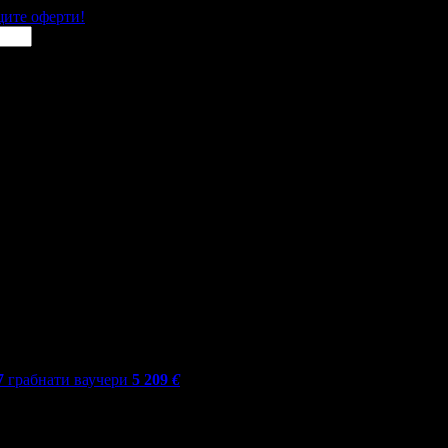
щите оферти!
7
грабнати ваучери
5 209
€