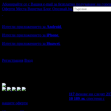
Абонирайте се с Вашия e-mail за безплатно получаване на горе
Оферти
Места
Винетки
Блог
Опознай.bg
Grabo мобилна версия
Изтегли приложението за
Android
.
Изтегли приложението за
iPhone
.
Изтегли приложението за
Huawei
.
...или отвори
grabo.bg
Регистрация
Вход
117
фенове ни следят
21
10 189
лв.
спестени с
нашите оферти
5,0